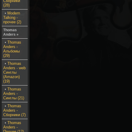
Сборники
(28)
•
Modern
Talking -
прочее (2)
Thomas
Anders »
•
Thomas
Anders -
Альбомы
(29)
•
Thomas
Anders - web
Синглы
(Amazon)
(19)
•
Thomas
Anders -
Синглы (21)
•
Thomas
Anders -
Сборники (7)
•
Thomas
Anders -
Прочее (12)