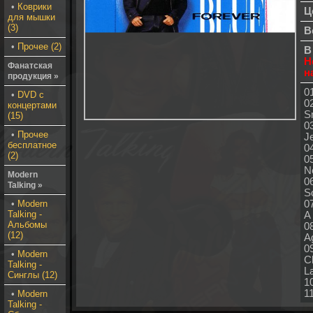
•
Коврики
Ц
для мышки
(3)
В
•
Прочее (2)
В
Н
Фанатская
н
продукция »
01
•
DVD с
0
концертами
S
(15)
0
•
Прочее
J
бесплатное
04
(2)
05
N
Modern
0
Talking »
S
•
Modern
0
Talking -
A
Альбомы
0
(12)
A
0
•
Modern
C
Talking -
L
Синглы (12)
10
11
•
Modern
Talking -