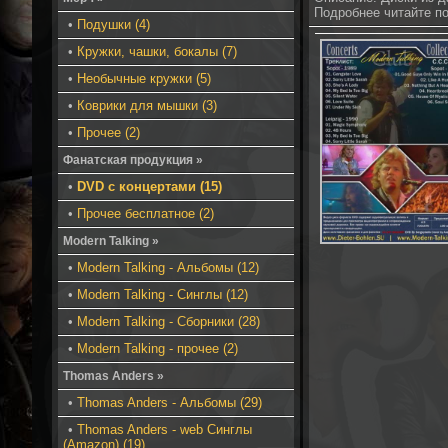
Подробнее читайте п
•
Подушки (4)
•
Кружки, чашки, бокалы (7)
•
Необычные кружки (5)
•
Коврики для мышки (3)
•
Прочее (2)
Фанатская продукция »
•
DVD с концертами (15)
•
Прочее бесплатное (2)
Modern Talking »
•
Modern Talking - Альбомы (12)
•
Modern Talking - Синглы (12)
•
Modern Talking - Сборники (28)
•
Modern Talking - прочее (2)
Thomas Anders »
•
Thomas Anders - Альбомы (29)
•
Thomas Anders - web Синглы
(Amazon) (19)