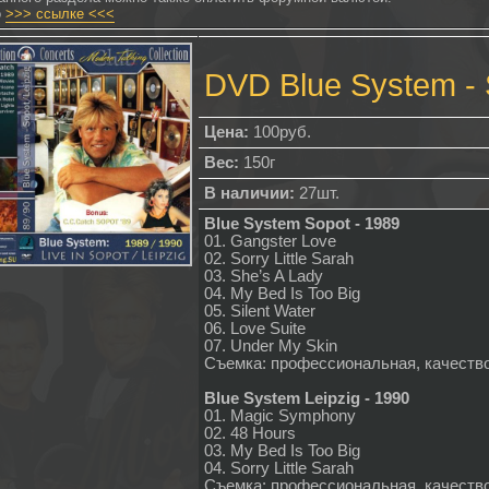
о
>>> ссылке <<<
DVD Blue System 
Цена:
100руб.
Вес:
150г
В наличии:
27шт.
Blue System Sopot - 1989
01. Gangster Love
02. Sorry Little Sarah
03. She’s A Lady
04. My Bed Is Too Big
05. Silent Water
06. Love Suite
07. Under My Skin
Съемка: профессиональная, качеств
Blue System Leipzig - 1990
01. Magic Symphony
02. 48 Hours
03. My Bed Is Too Big
04. Sorry Little Sarah
Съемка: профессиональная, качеств