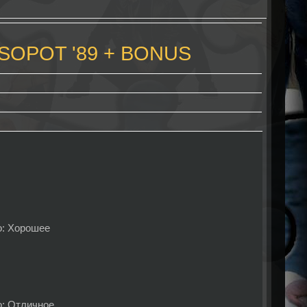
- SOPOT '89 + BONUS
о: Хорошее
о: Отличное