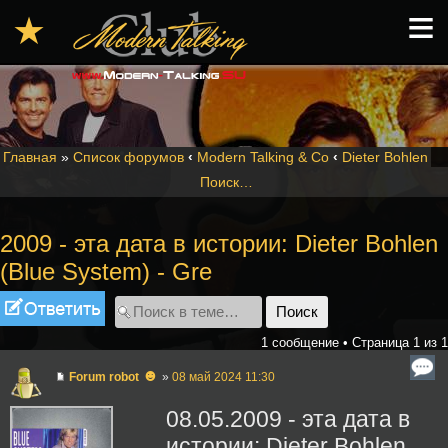
≡
★
Главная
»
Список форумов
‹
Modern Talking & Co
‹
Dieter Bohlen
Поиск…
2009 - эта дата в истории: Dieter Bohlen
(Blue System) - Gre
Ответить
1 сообщение • Страница
1
из
1
☻
Forum robot
»
08 май 2024 11:30
08.05.2009 - эта дата в
истории: Dieter Bohlen