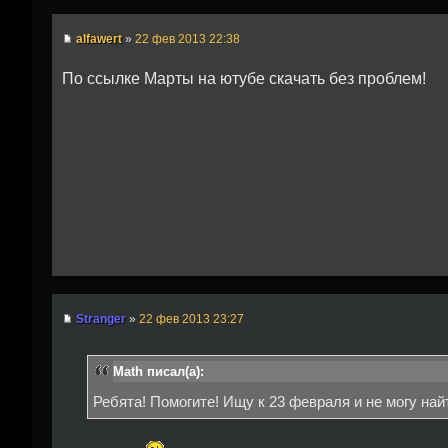
alfawert
»
22 фев 2013 22:38
По ссылке Марты на ютубе скачать без проблем!
Stranger
»
22 фев 2013 23:27
Math писал(а):
Ребята! Помогите! Ищу к 23 февраля и не могу на