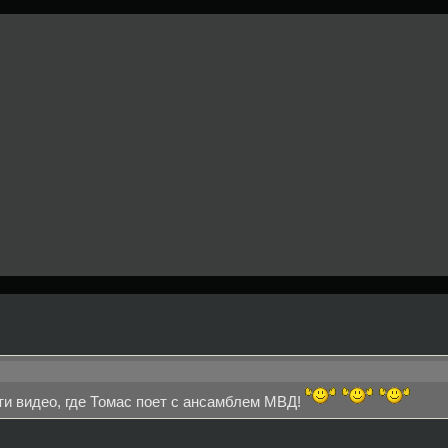
йти видео, где Томас поет с ансамблем МВД!