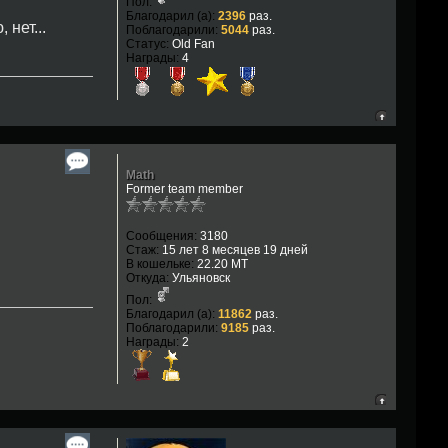
Пол:
Благодарил (а):
2396
раз.
 нет...
Поблагодарили:
5044
раз.
Статус:
Old Fan
Награды:
4
Math
Former team member
Сообщения:
3180
Стаж:
15 лет 8 месяцев 19 дней
В кошельке:
22.20 MT
Откуда:
Ульяновск
Пол:
Благодарил (а):
11862
раз.
Поблагодарили:
9185
раз.
Награды:
2