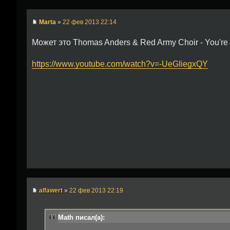
Marta
»
22 фев 2013 22:14
Может это Thomas Anders & Red Army Choir - You're 
https://www.youtube.com/watch?v=-UeGIiegxQY
alfawert
»
22 фев 2013 22:19
Math писал(а):