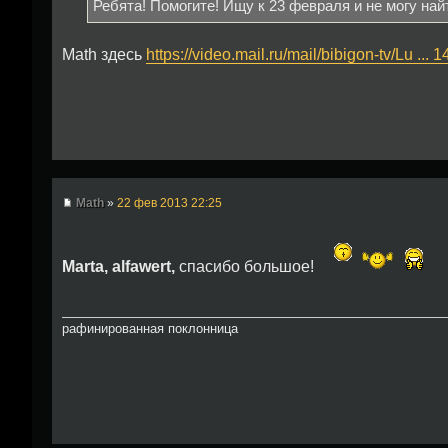
Ребята! Помогите! Ищу к 23 февраля и не могу на
Math здесь
https://video.mail.ru/mail/bibigon-tv/Lu ... 
Math
»
22 фев 2013 22:25
Marta,
alfawert,
спасибо большое!
рафинированная поклонница