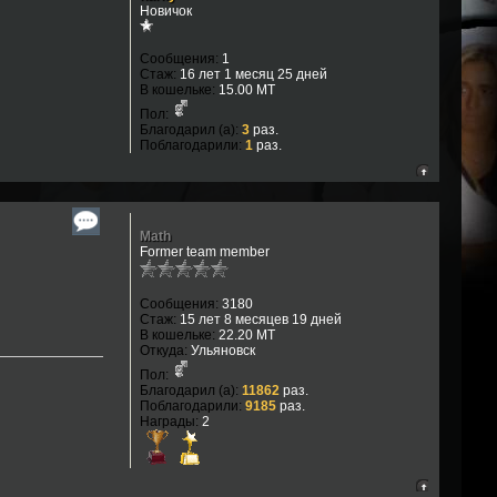
Новичок
Сообщения:
1
Стаж:
16 лет 1 месяц 25 дней
В кошельке:
15.00 MT
Пол:
Благодарил (а):
3
раз.
Поблагодарили:
1
раз.
Math
Former team member
Сообщения:
3180
Стаж:
15 лет 8 месяцев 19 дней
В кошельке:
22.20 MT
Откуда:
Ульяновск
Пол:
Благодарил (а):
11862
раз.
Поблагодарили:
9185
раз.
Награды:
2