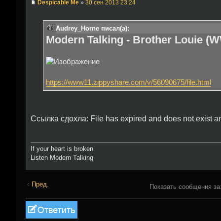
Despicable Me
»
30 сен 2013 23:24
Audrey_Horne писал(а):
Modern Talking - Brother Louie (W
https://www11.zippyshare.com/v/56090675/file.html
Ссылка сдохла: File has expired and does not exist a
If your heart is broken
Listen Modern Talking
Пред.
Показать сообщения за
Ответить