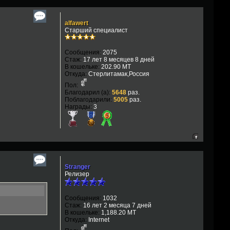
alfawert
Старший специалист
Сообщения:
2075
Стаж:
17 лет 8 месяцев 8 дней
В кошельке:
202.90 MT
Откуда:
Стерлитамак,Россия
Пол:
Благодарил (а):
5648
раз.
Поблагодарили:
5005
раз.
Награды:
3
Stranger
Релизер
Сообщения:
1032
Стаж:
16 лет 2 месяца 7 дней
В кошельке:
1,188.20 MT
Откуда:
Internet