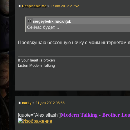
Despicable Me
»
17 авг 2012 21:52
sergeybelik писал(а):
Сейчас будет....
Предвкушаю бессонную ночку с моим интернетом д
If your heart is broken
Listen Modern Talking
narky
»
21 дек 2012 05:56
Modern Talking - Brother Lou
[quote="Alexisflash"]