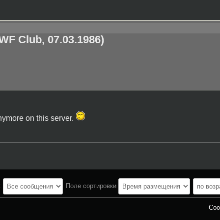
WF Club, 07.03.1986)
nymore on this server.
:
Поле сортировки
Соо