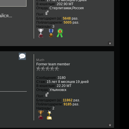
В кошельке:
202.90 MT
Откуда:
Стерлитамак,Россия
Пол:
йся...
Благодарил (а):
5648
раз.
Поблагодарили:
5005
раз.
Награды:
3
Math
Former team member
Сообщения:
3180
Стаж:
15 лет 8 месяцев 19 дней
В кошельке:
22.20 MT
Откуда:
Ульяновск
Пол:
Благодарил (а):
11862
раз.
Поблагодарили:
9185
раз.
Награды:
2