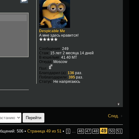
Despicable Me
А мне здесь нравится!
Сообщения:
249
Стаж:
15 лет 2 месяца 14 дней
В кошельке:
41.40 MT
Откуда:
Moscow
Пол:
Благодарил (а):
136
раз.
Поблагодарили:
395
раз.
Статус:
Не напрягаюсь
След.
49
бщений: 506 •
Страница
49
из
51
•
...
1
46
47
48
50
51