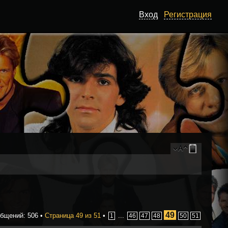
Вход
Регистрация
49
бщений: 506 •
Страница
49
из
51
•
...
1
46
47
48
50
51