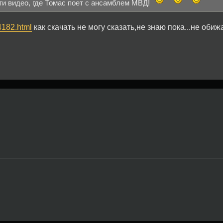
йти видео, где Томас поет с ансамблем МВД!
14182.html
как скачать не могу сказать,не знаю пока...не обижа