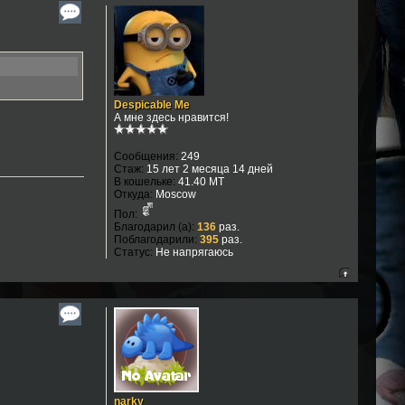
Despicable Me
А мне здесь нравится!
Сообщения:
249
Стаж:
15 лет 2 месяца 14 дней
В кошельке:
41.40 MT
Откуда:
Moscow
Пол:
Благодарил (а):
136
раз.
Поблагодарили:
395
раз.
Статус:
Не напрягаюсь
narky