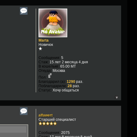
Marta
Новичок
Сообщения:
5
Стаж:
15 лет 2 месяца 4 дня
В кошельке:
65.00 MT
Откуда:
Москва
Пол:
Благодарил (а):
1290
раз.
Поблагодарили:
28
раз.
Статус:
Хочу общаться
alfawert
Старший специалист
Сообщения:
2075
Стаж:
17 лет 8 месяцев 8 дней