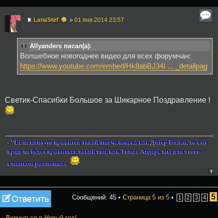
☻
LanaStef
»
01 янв 2014 23:57
Allyanders писал(а):
Волшебное новогоднее видео для всех форумчан:
https://www.youtube.com/embed/Hk8abBJ34I ... _detailpag
Светик-Спасибки Большое за Шикарное Поздравление !
- "Если кому-то нравится такой тип человека как Дитер Болен, то ему
вряд ли будет нравиться такой тип, как Томас Андерс мы для этого
слишком различны.»
Ответить
5
Сообщений: 45 •
Страница
5
из
5
•
1
2
3
4
Вернуться в Новый год!