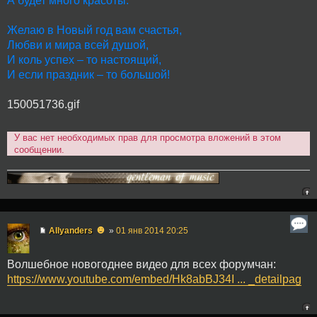
А будет много красоты.
Желаю в Новый год вам счастья,
Любви и мира всей душой,
И коль успех – то настоящий,
И если праздник – то большой!
150051736.gif
У вас нет необходимых прав для просмотра вложений в этом
сообщении.
☻
Allyanders
»
01 янв 2014 20:25
Волшебное новогоднее видео для всех форумчан:
https://www.youtube.com/embed/Hk8abBJ34I ... _detailpag