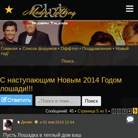
≡
★
Главная
»
Список форумов
‹
Оффтоп
‹
Поздравления
‹
Новый
год!
Поиск…
С наступающим Новым 2014 Годом
лошади!!!
Ответить
5
Сообщений: 45 •
Страница
5
из
5
•
1
2
3
4
☻
Денис
»
01 янв 2014 12:44
Пусть Лошадка в теплый дом ваш