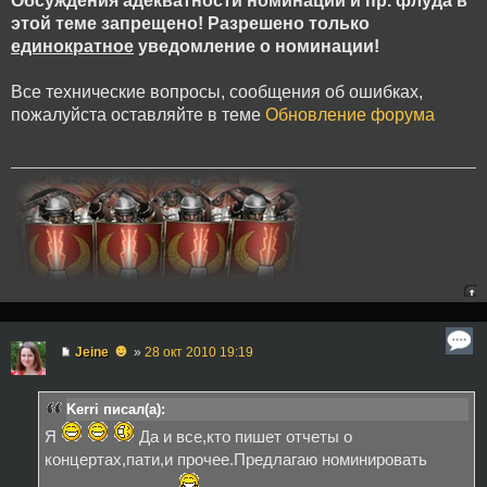
Обсуждения адекватности номинации и пр. флуда в
этой теме запрещено! Разрешено только
единократное
уведомление о номинации!
Все технические вопросы, сообщения об ошибках,
пожалуйста оставляйте в теме
Обновление форума
☻
Jeine
»
28 окт 2010 19:19
Kerri писал(а):
Я
Да и все,кто пишет отчеты о
концертах,пати,и прочее.Предлагаю номинировать