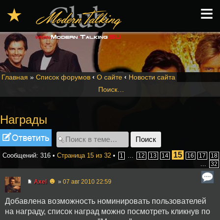
≡
★
Главная
»
Список форумов
‹
О сайте
‹
Новости сайта
Поиск…
Награды
Ответить
15
Сообщений: 316 •
Страница
15
из
32
•
...
1
12
13
14
16
17
18
...
32
☻
Axel
»
07 авг 2010 22:59
Добавлена возможность номинировать пользователей
на награду, список наград можно посмотреть кликнув по