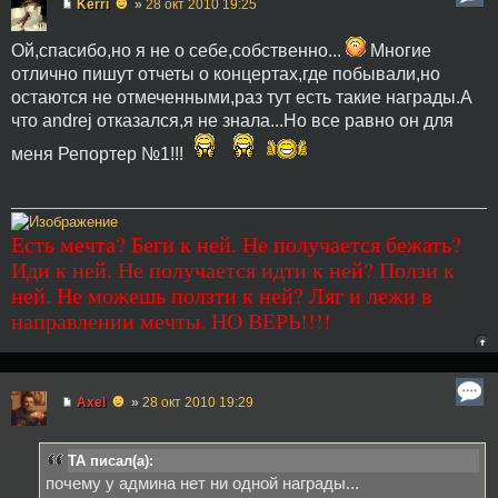
☻
Kerri
»
28 окт 2010 19:25
Ой,спасибо,но я не о себе,собственно...
Многие
отлично пишут отчеты о концертах,где побывали,но
остаются не отмеченными,раз тут есть такие награды.А
что andrej отказался,я не знала...Но все равно он для
меня Репортер №1!!!
Есть мечта? Беги к ней. Не получается бежать?
Иди к ней. Не получается идти к ней? Ползи к
ней. Не можешь ползти к ней? Ляг и лежи в
направлении мечты. НО ВЕРЬ!!!!
☻
Axel
»
28 окт 2010 19:29
TA писал(а):
почему у админа нет ни одной награды...