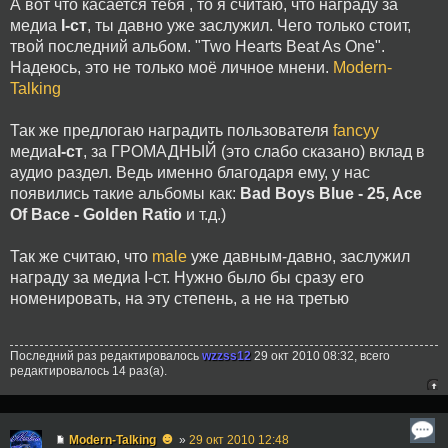
А вот что касается тебя , то я считаю, что награду за
медиа
I-cт
, ты давно уже заслужил. Чего только стоит,
твой последний альбом. "Two Hearts Beat As One".
Надеюсь, это не только моё личное мнени.
Modern-
Talking
Так же предлогаю наградить пользователя
fancyy
медиа
I-cт
, за ГРОМАДНЫЙ (это слабо сказано) вклад в
аудио раздел. Ведь именно благодаря ему, у нас
появились такие альбомы как:
Bad Boys Blue - 25, Ace
Of Bace - Golden Ratio
и т.д.)
Так же считаю, что
male
уже давным-давно, заслужил
награду за медиа I-ст. Нужно было бы сразу его
номенировать, на эту степень, а не на третью
Последний раз редактировалось
wzzss12
29 окт 2010 08:32, всего
редактировалось 14 раз(а).
☻
Modern-Talking
»
29 окт 2010 12:48