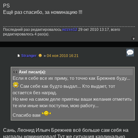
PS
Ещё раз спасибо, за номинацию !!!
Последний раз редактировалось
wzzss12
29 окт 2010 13:17, всего
редактировалось 4 раз(а).
☻
Stranger
»
04 ноя 2010 16:21
Axel писал(а):
Если я себе все их приму, то точно как Брежнев буду...
Сам себе как будто выдал... Кто выдает, тот
остается без наград.
Но мне на самом деле приятны ваши желания отметить
те или иные мои поступки, мою работу...
Спасибо вам
Сань, Леонид Ильич Брежнев всё больше сам себя на
награды номинировал! Тут же ситуация кардинально