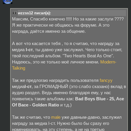
wzzss12 писал(а):
Максим, Спасибо конечно !!!!! Но за какие заслуги ????
Я же практически не общаюсь на форуме. А это
награда, даётся именно за общение.
А вот что касается тебя , то я считаю, что награду за
медиа
I-cт
, ты давно уже заслужил. Чего только стоит,
твой последний альбом. "Two Hearts Beat As One".
Надеюсь, это не только моё личное мнени.
Modern-
Talking
Так же предлогаю наградить пользователя
fancyy
медиа
I-cт
, за ГРОМАДНЫЙ (это слабо сказано) вклад в
аудио раздел. Ведь именно благодаря ему, у нас
появились такие альбомы как:
Bad Boys Blue - 25, Ace
Of Bace - Golden Ratio
и т.д.)
Так же считаю, что
male
уже давным-давно, заслужил
награду за медиа I-ст. Нужно было бы сразу его
номенировать, на эту степень, а не на третью