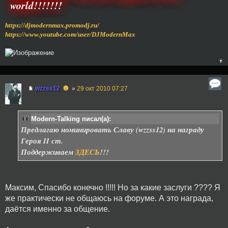
world!!!!!!!
https://djmodernmax.promodj.ru/
https://www.youtube.com/user/DJModernMax
☻
wzzss12
»
29 окт 2010 07:27
Modern-Talking писал(а):
Предлагаю номинировать Славу (wzzss12) на награду
Героя II ст.
Поддерживаем
ЗДЕСЬ
!!!
Максим, Спасибо конечно !!!!! Но за какие заслуги ???? Я
же практически не общаюсь на форуме. А это награда,
даётся именно за общение.