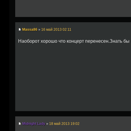
Massa86
»
16 май 2013 02:11
Наоборот хорошо что концерт перенесен.Знать бы в
Midnight Lady
»
18 май 2013 19:02