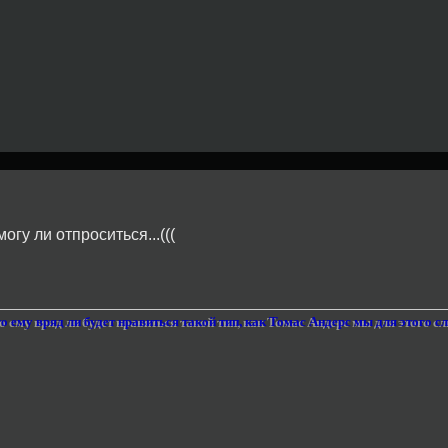
могу ли отпроситься...(((
то ему вряд ли будет нравиться такой тип, как Томас Андерс мы для этого 