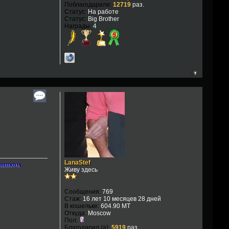
Поблагодарили:
12719
раз.
Статус:
На работе
Статус:
Big Brother
Награды:
4
LanaStef
слишком
Живу здесь
Сообщения:
769
Стаж:
16 лет 10 месяцев 28 дней
В кошельке:
604.90 MT
Откуда:
Moscow
Пол:
Благодарил (а):
5919
раз.