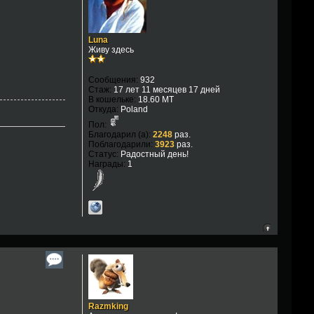
Luna
Живу здесь
Сообщения:
932
Стаж:
17 лет 11 месяцев 17 дней
В кошельке:
18.60 MT
Откуда:
Poland
Пол:
Благодарил (а):
2248
раз.
Поблагодарили:
3923
раз.
Статус:
Радостный день!
Награды:
1
Razmking