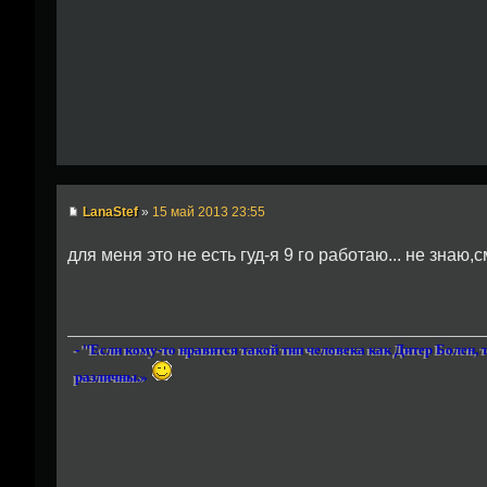
LanaStef
»
15 май 2013 23:55
для меня это не есть гуд-я 9 го работаю... не знаю,с
- "Если кому-то нравится такой тип человека как Дитер Болен, 
различны.»