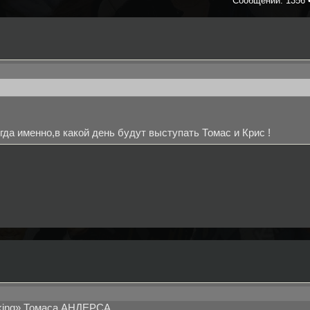
Сообщений: 1356 
гда именно,в какой день будут выступать Томас и Крис !
alking» Томаса АНДЕРСА