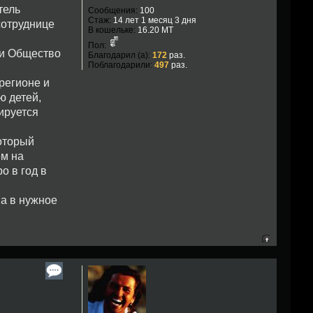
тель
Сообщения:
100
Стаж:
14 лет 1 месяц 3 дня
сотруднице
В кошельке:
16.20 MT
Пол:
ли Общество
Благодарил (а):
172
раз.
Поблагодарили:
497
раз.
регионе и
ю детей,
ируется
который
ем на
о в год в
а в нужное