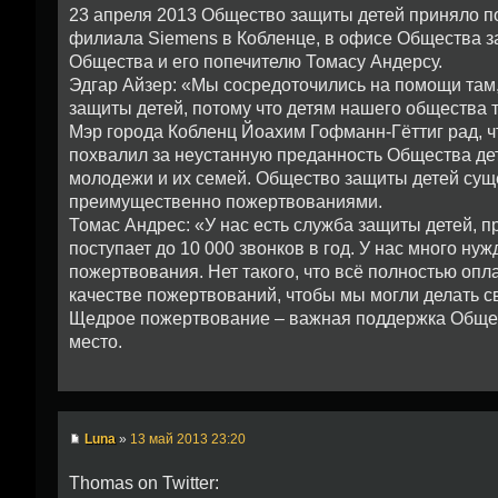
23 апреля 2013 Общество защиты детей приняло п
филиала Siemens в Кобленце, в офисе Общества защ
Общества и его попечителю Томасу Андерсу.
Эдгар Айзер: «Мы сосредоточились на помощи там,
защиты детей, потому что детям нашего общества 
Мэр города Кобленц Йоахим Гофманн-Гёттиг рад, 
похвалил за неустанную преданность Общества дет
молодежи и их семей. Общество защиты детей суще
преимущественно пожертвованиями.
Томас Андрес: «У нас есть служба защиты детей, п
поступает до 10 000 звонков в год. У нас много н
пожертвования. Нет такого, что всё полностью опла
качестве пожертвований, чтобы мы могли делать с
Щедрое пожертвование – важная поддержка Общес
место.
Luna
»
13 май 2013 23:20
Thomas on Twitter: