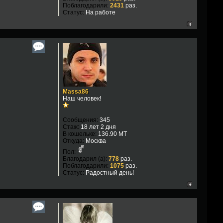
Поблагодарили:
2431
раз.
Статус:
На работе
Massa86
Наш человек!
Сообщения:
345
Стаж:
18 лет 2 дня
В кошельке:
136.90 MT
Откуда:
Москва
Пол:
Благодарил (а):
778
раз.
Поблагодарили:
1075
раз.
Статус:
Радостный день!