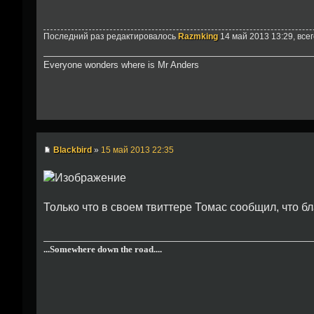
Последний раз редактировалось
Razmking
14 май 2013 13:29, все
Everyone wonders where is Mr Anders
Blackbird
»
15 май 2013 22:35
Только что в своем твиттере Томас сообщил, что б
...Somewhere down the road....