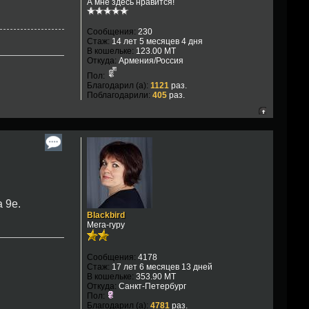
А мне здесь нравится!
Сообщения:
230
Стаж:
14 лет 5 месяцев 4 дня
В кошельке:
123.00 MT
Откуда:
Армения/Россия
Пол:
Благодарил (а):
1121
раз.
Поблагодарили:
405
раз.
 9е.
Blackbird
Мега-гуру
Сообщения:
4178
Стаж:
17 лет 6 месяцев 13 дней
В кошельке:
353.90 MT
Откуда:
Санкт-Петербург
Пол:
Благодарил (а):
4781
раз.