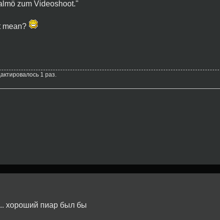
almö zum Videoshoot."
st mean?
дактировалось 1 раз.
... хороший пиар был бы