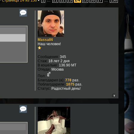
•
Страница
24
из
136
•
...
...
1
21
22
23
25
26
27
136
Massa86
Наш человек!
Сообщения:
345
Стаж:
18 лет 2 дня
В кошельке:
136.90 MT
Откуда:
Москва
Пол:
Благодарил (а):
778
раз.
Поблагодарили:
1075
раз.
Статус:
Радостный день!