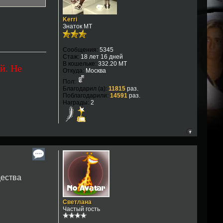
Kerri
Знаток МТ
Сообщения:
5345
Стаж:
18 лет 16 дней
В кошельке:
332.20 MT
й. Не
Откуда:
Москва
Пол:
Благодарил (а):
11815
раз.
Поблагодарили:
14591
раз.
Награды:
2
щества
Светлана
Частый гость