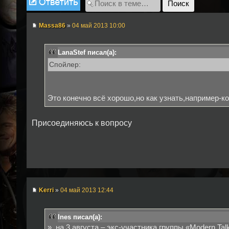
Massa86
»
04 май 2013 10:00
LanaStef писал(а):
Спойлер:
Это конечно всё хорошо,но как узнать,например-ко
Присоединяюсь к вопросу
Kerri
»
04 май 2013 12:44
Ines писал(а):
», на 3 августа – экс-участника группы «Modern T