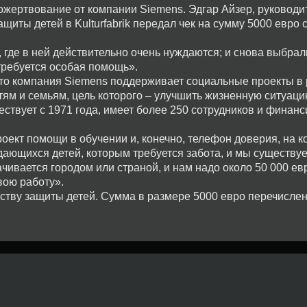
ожертвование от компании Siemens. Эдгар Айзер, руководи
иты детей в Kulturfabrik передал чек на сумму 5000 евро 
 где в ней действительно очень нуждаются; и снова выбра
требуется особая помощь».
что компания Siemens поддерживает социальные проекты в 
ям и семьям, цель которого – улучшить жизненную ситуаци
ствует с 1971 года, имеет более 250 сотрудников и финанс
роект помощи в обучении и, конечно, телефон доверия, на 
уждающихся детей, которым требуется забота, и мы существу
чивается городом или страной, и нам надо около 50 000 евр
вою работу».
тву защиты детей. Сумма в размере 5000 евро перечислен