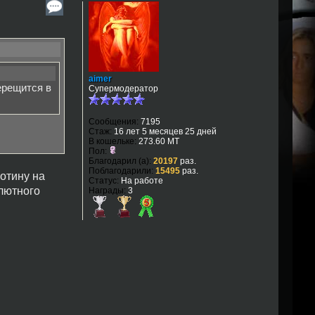
aimer
ерещится в
Супермодератор
Сообщения:
7195
Стаж:
16 лет 5 месяцев 25 дней
В кошельке:
273.60 MT
Пол:
Благодарил (а):
20197
раз.
Поблагодарили:
15495
раз.
мотину на
Статус:
На работе
олютного
Награды:
3