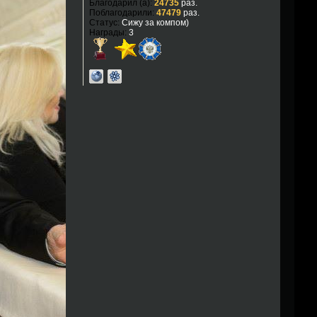
Благодарил (а):
24735
раз.
Поблагодарили:
47479
раз.
Статус:
Сижу за компом)
Награды:
3