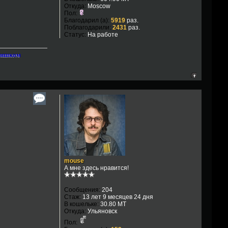
Откуда:
Moscow
Пол:
Благодарил (а):
5919
раз.
Поблагодарили:
2431
раз.
Статус:
На работе
слишком
mouse
А мне здесь нравится!
Сообщения:
204
Стаж:
13 лет 9 месяцев 24 дня
В кошельке:
30.80 MT
Откуда:
Ульяновск
Пол: