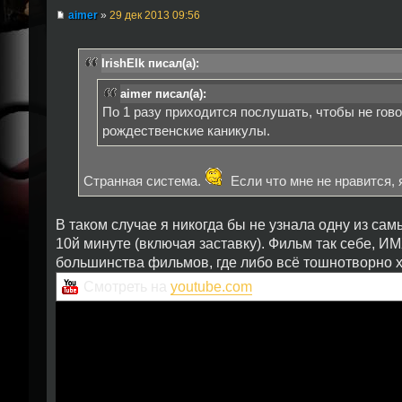
aimer
»
29 дек 2013 09:56
IrishElk писал(а):
aimer писал(а):
По 1 разу приходится послушать, чтобы не гово
рождественские каникулы.
Странная система.
Если что мне не нравится, 
В таком случае я никогда бы не узнала одну из сам
10й минуте (включая заставку). Фильм так себе, И
большинства фильмов, где либо всё тошнотворно х
Смотреть на
youtube.com