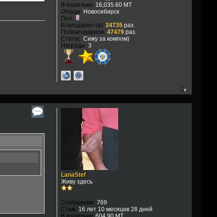
В кошельке:
16,035.60 MT
Откуда:
Новосибирск
Пол:
Благодарил (а):
24735
раз.
Поблагодарили:
47479
раз.
Статус:
Сижу за компом)
Награды:
3
LanaStef
Живу здесь
Сообщения:
769
Стаж:
16 лет 10 месяцев 28 дней
В кошельке:
604.90 MT