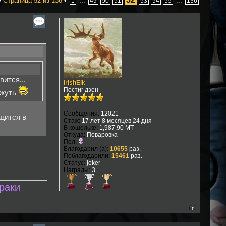
•
Страница
52
из
136
•
...
...
1
49
50
51
53
54
55
136
ится...
IrishElk
Постиг дзен
 жуть
Сообщения:
12021
ещится в
Стаж:
17 лет 8 месяцев 24 дня
В кошельке:
1,987.90 MT
Откуда:
Поваровка
Пол:
Благодарил (а):
10655
раз.
Поблагодарили:
15461
раз.
Статус:
joker
Награды:
3
раки