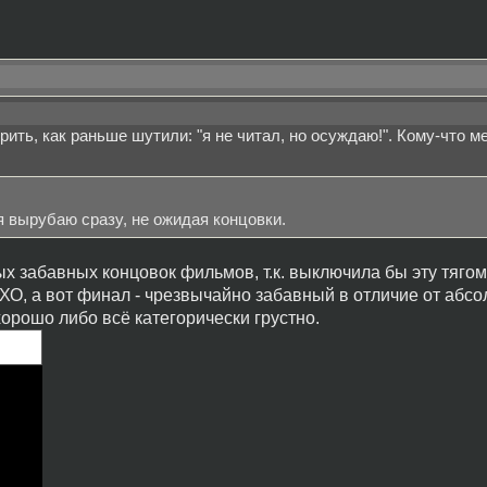
рить, как раньше шутили: "я не читал, но осуждаю!". Кому-что м
я вырубаю сразу, не ожидая концовки.
ых забавных концовок фильмов, т.к. выключила бы эту тяго
МХО, а вот финал - чрезвычайно забавный в отличие от абс
орошо либо всё категорически грустно.