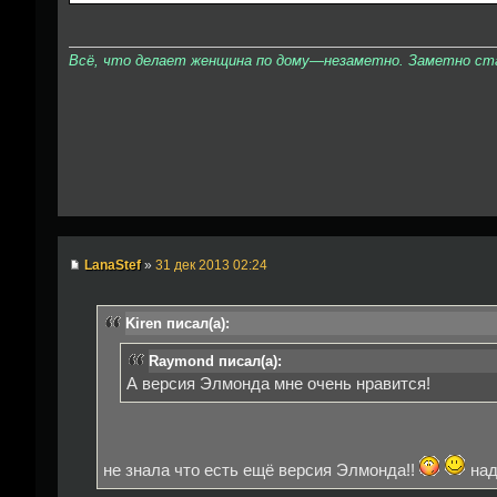
Всё, что делает женщина по дому—незаметно. Заметно стан
LanaStef
»
31 дек 2013 02:24
Kiren писал(а):
Raymond писал(а):
А версия Элмонда мне очень нравится!
не знала что есть ещё версия Элмонда!!
над