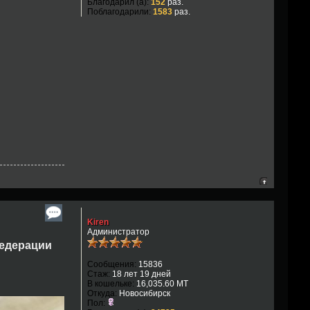
Благодарил (а):
152
раз.
Поблагодарили:
1583
раз.
Kiren
Администратор
Федерации
Сообщения:
15836
Стаж:
18 лет 19 дней
В кошельке:
16,035.60 MT
Откуда:
Новосибирск
Пол: