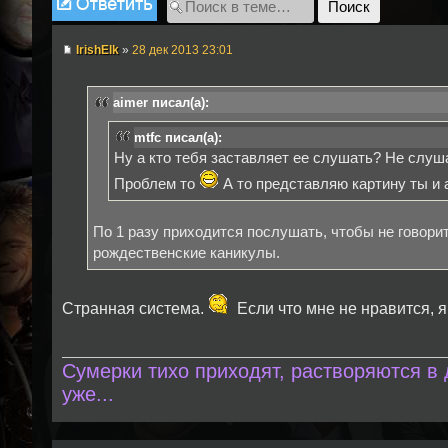
IrishElk
»
28 дек 2013 23:01
aimer писал(а):
mtfc писал(а):
Ну а кто тебя заставляет ее слушать? Не слуша
Проблем то
А то представляю картину ты и 
По 1 разу приходится послушать, чтобы не говорит
рождественские каникулы.
Странная система.
Если что мне не нравится, я
Сумерки тихо приходят, растворяются в
уже...