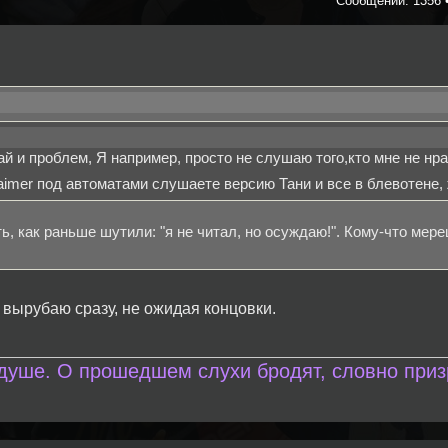
Сообщений: 1356 
й и проблем, Я например, просто не слушаю того,кто мне не нрав
aimer под автоматами слушаете версию Тани и все в блевотене,
ь, как раньше шутили: "я не читал, но осуждаю!". Кому-что мер
 вырубаю сразу, не ожидая концовки.
 душе. О прошедшем слухи бродят, словно приз