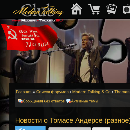
Главная
»
Список форумов
‹
Modern Talking & Co
‹
Thomas 
Сообщения без ответов
Активные темы
Новости о Томасе Андерсе (разное
Ответить