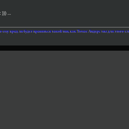
)) ...
то ему вряд ли будет нравиться такой тип, как Томас Андерс мы для этого 