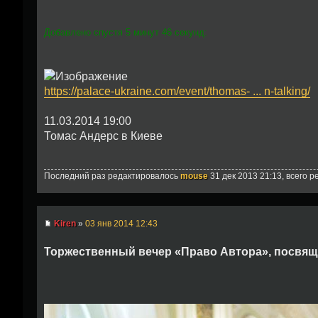
Добавлено спустя 5 минут 46 секунд:
https://palace-ukraine.com/event/thomas- ... n-talking/
11.03.2014 19:00
Томас Андерс в Киеве
Последний раз редактировалось
mouse
31 дек 2013 21:13, всего р
Kiren
»
03 янв 2014 12:43
Торжественный вечер «Право Автора», посвящ