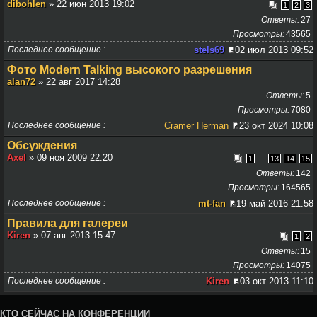
dibohlen
» 22 июн 2013 19:02
1
2
3
Ответы
27
Просмотры
43565
Последнее сообщение
stels69
02 июл 2013 09:52
Фото Modern Talking высокого разрешения
alan72
» 22 авг 2017 14:28
Ответы
5
Просмотры
7080
Последнее сообщение
Cramer Herman
23 окт 2024 10:08
Обсуждения
Axel
» 09 ноя 2009 22:20
...
1
13
14
15
Ответы
142
Просмотры
164565
Последнее сообщение
mt-fan
19 май 2016 21:58
Правила для галереи
Kiren
» 07 авг 2013 15:47
1
2
Ответы
15
Просмотры
14075
Последнее сообщение
Kiren
03 окт 2013 11:10
КТО СЕЙЧАС НА КОНФЕРЕНЦИИ