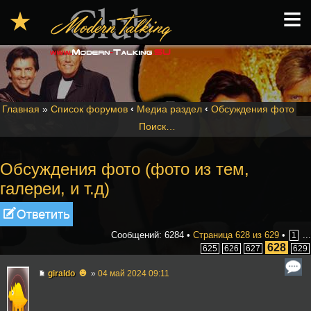
≡
★
Главная
»
Список форумов
‹
Медиа раздел
‹
Обсуждения фото
Поиск…
Обсуждения фото (фото из тем,
галереи, и т.д)
Ответить
Сообщений: 6284 •
Страница
628
из
629
•
...
1
628
625
626
627
629
☻
giraldo
»
04 май 2024 09:11