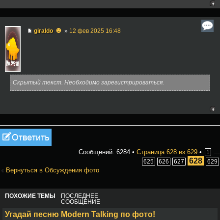
☻
giraldo
»
12 фев 2025 16:48
Скрытый текст. Необходимо зарегистрироваться.
Ответить
Сообщений: 6284 •
Страница
628
из
629
•
...
1
628
625
626
627
629
Вернуться в Обсуждения фото
ПОХОЖИЕ ТЕМЫ
ПОСЛЕДНЕЕ
СООБЩЕНИЕ
Угадай песню Modern Talking по фото!