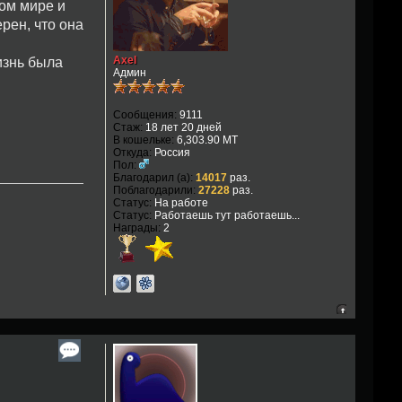
том мире и
ерен, что она
Axel
изнь была
Админ
Сообщения:
9111
Стаж:
18 лет 20 дней
В кошельке:
6,303.90 MT
Откуда:
Россия
Пол:
Благодарил (а):
14017
раз.
Поблагодарили:
27228
раз.
Статус:
На работе
Статус:
Работаешь тут работаешь...
Награды:
2