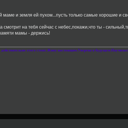
й маме и земля ей пухом...пусть только самые хорошие и с
а смотрит на тебя сейчас с небес,покажи,что ты - сильный,
памяти мамы - держись!
то действительно этого стоит. Живу настоящим.Уверена в будущем.Научила