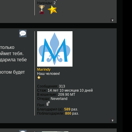
Награды:
2
 только
оймет тебя.
одарила тебе
Marindy
ротом будет
Наш человек!
Сообщения:
313
Стаж:
14 лет 10 месяцев 10 дней
В кошельке:
209.90 MT
Откуда:
Neverland
Пол:
Благодарил (а):
589
раз.
Поблагодарили:
800
раз.