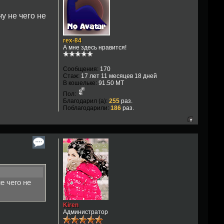
у не чего не
rex-84
А мне здесь нравится!
Сообщения:
170
Стаж:
17 лет 11 месяцев 18 дней
В кошельке:
91.50 MT
Пол:
Благодарил (а):
255
раз.
Поблагодарили:
186
раз.
е чего не
Kiren
Администратор