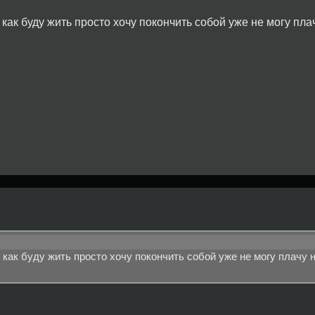
как буду жить просто хочу покончить собой уже не могу плач
 как буду жить просто хочу покончить собой уже не могу плачу н