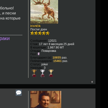
 больно!
, и песни
, на которые
IrishElk
Постиг дзен
раки
Сообщения:
12021
Стаж:
17 лет 8 месяцев 25 дней
В кошельке:
1,987.90 MT
Откуда:
Поваровка
Пол:
Благодарил (а):
10655
раз.
Поблагодарили:
15461
раз.
Статус:
joker
Награды:
3