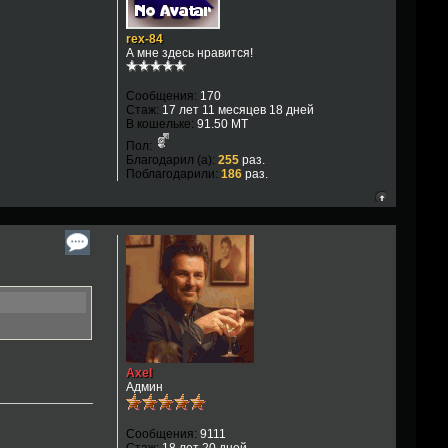
rex-84
А мне здесь нравится!
Сообщения:
170
Стаж:
17 лет 11 месяцев 18 дней
В кошельке:
91.50 MT
Пол:
Благодарил (а):
255
раз.
Поблагодарили:
186
раз.
Axel
Админ
Сообщения:
9111
Стаж:
18 лет 20 дней