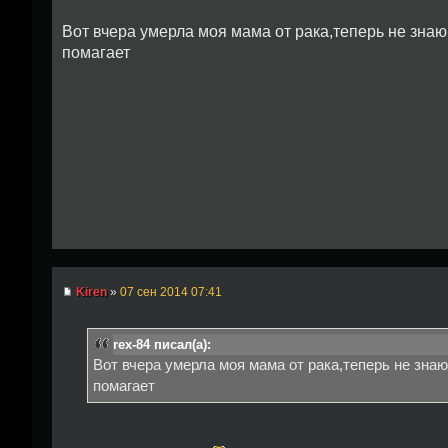
Вот вчера умерла моя мама от рака,теперь не знаю 
помагает
Kiren
»
07 сен 2014 07:41
rex-84 писал(а):
Вот вчера умерла моя мама от рака,теперь не знаю
помагает