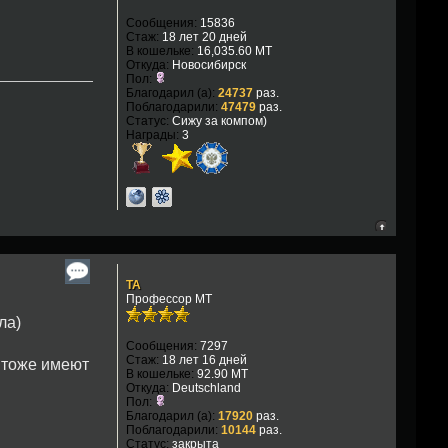
Сообщения:
15836
Стаж:
18 лет 20 дней
В кошельке:
16,035.60 MT
Откуда:
Новосибирск
Пол:
Благодарил (а):
24737
раз.
Поблагодарили:
47479
раз.
Статус:
Сижу за компом)
Награды:
3
TA
Профессор МТ
ла)
Сообщения:
7297
Стаж:
18 лет 16 дней
и тоже имеют
В кошельке:
92.90 MT
Откуда:
Deutschland
Пол:
Благодарил (а):
17920
раз.
Поблагодарили:
10144
раз.
Статус:
закрыта