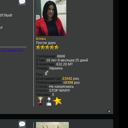
ветлые
ты
lirinka
Постиг дзен
сь на прошлом.
Сообщения:
8666
Стаж:
16 лет 8 месяцев 25 дней
В кошельке:
632.20 MT
Откуда:
Украина
Пол:
Благодарил (а):
21042
раз.
Поблагодарили:
18398
раз.
Статус:
Не напрягаюсь
Статус:
STOP WAR!!!
Награды:
3