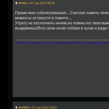
lirinka
»
07 сен 2014 09:55
Прими мои соболезнования....Светлая память твое
моменты останутся в памяти....
Утрату не восполнить ничем,но помни,что твоя мам
выдержишь!Всю свою волю собери в кулак и ради 
О себе:я научилась ценить, сохранять и любить тех немногих, к
IrishElk
»
07 сен 2014 19:07