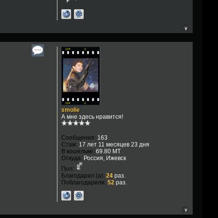
smolie
А мне здесь нравится!
Сообщения:
163
Стаж:
17 лет 11 месяцев 23 дня
В кошельке:
69.80 MT
Откуда:
Россия, Ижевск
Пол:
Благодарил (а):
24
раз.
Поблагодарили:
52
раз.