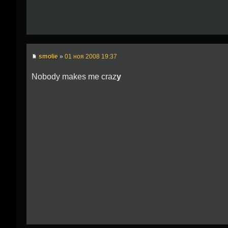
smolie
»
01 ноя 2008 19:37
Nobody makes me craz
y