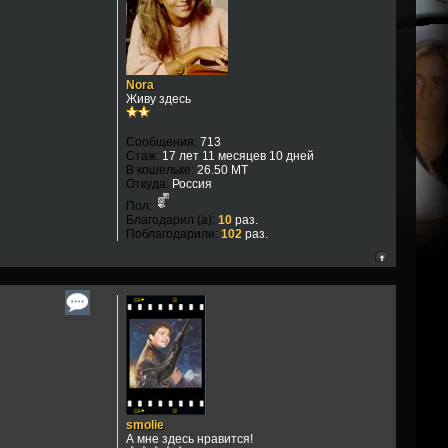
Nora
Живу здесь
Сообщения:
713
Стаж:
17 лет 11 месяцев 10 дней
В кошельке:
26.50 MT
Откуда:
Россия
Пол:
Благодарил (а):
10
раз.
Поблагодарили:
102
раз.
smolie
А мне здесь нравится!