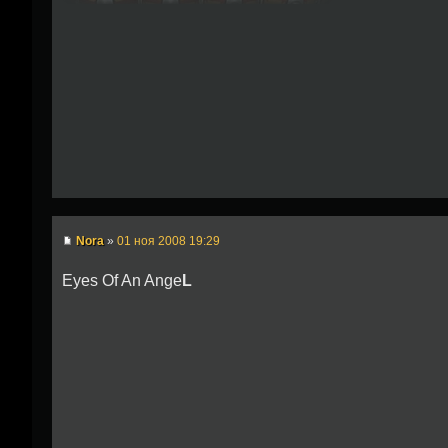
Nora
»
01 ноя 2008 19:29
Eyes Of An Ange
L