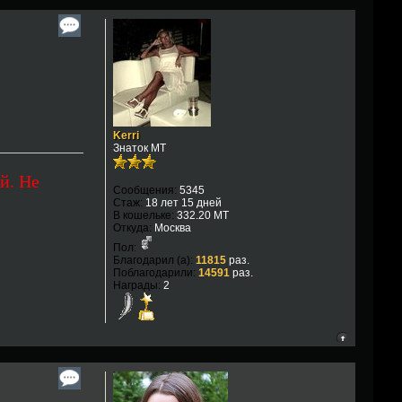
Kerri
Знаток МТ
й. Не
Сообщения:
5345
Стаж:
18 лет 15 дней
В кошельке:
332.20 MT
Откуда:
Москва
Пол:
Благодарил (а):
11815
раз.
Поблагодарили:
14591
раз.
Награды:
2