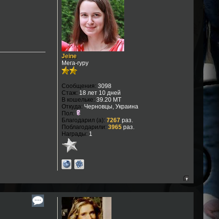
Jeine
Мега-гуру
Сообщения:
3098
Стаж:
18 лет 10 дней
В кошельке:
39.20 MT
Откуда:
Черновцы, Украина
Пол:
Благодарил (а):
7267
раз.
Поблагодарили:
3965
раз.
Награды:
1