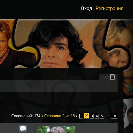
Вход
Регистрация
2
Сообщений: 174 •
Страница
2
из
18
•
...
1
3
4
5
18