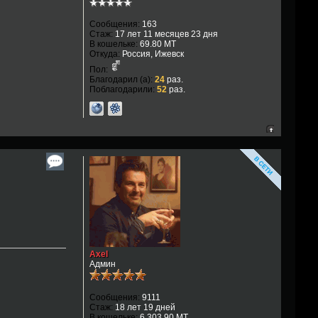
Сообщения:
163
Стаж:
17 лет 11 месяцев 23 дня
В кошельке:
69.80 MT
Откуда:
Россия, Ижевск
Пол:
Благодарил (а):
24
раз.
Поблагодарили:
52
раз.
Axel
Админ
Сообщения:
9111
Стаж:
18 лет 19 дней
В кошельке:
6,303.90 MT