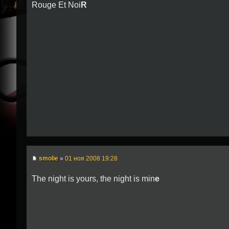
Rouge Et Noi
R
smolie
»
01 ноя 2008 19:28
The night is yours, the night is min
e