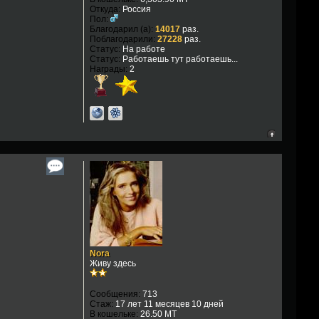
Откуда:
Россия
Пол:
Благодарил (а):
14017
раз.
Поблагодарили:
27228
раз.
Статус:
На работе
Статус:
Работаешь тут работаешь...
Награды:
2
Nora
Живу здесь
Сообщения:
713
Стаж:
17 лет 11 месяцев 10 дней
В кошельке:
26.50 MT