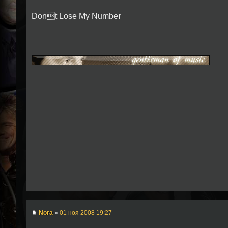
Dont Lose My Numbe
r
Nora
»
01 ноя 2008 19:27