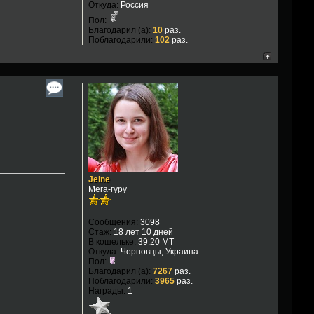
Откуда:
Россия
Пол:
Благодарил (а):
10
раз.
Поблагодарили:
102
раз.
Jeine
Мега-гуру
Сообщения:
3098
Стаж:
18 лет 10 дней
В кошельке:
39.20 MT
Откуда:
Черновцы, Украина
Пол:
Благодарил (а):
7267
раз.
Поблагодарили:
3965
раз.
Награды:
1