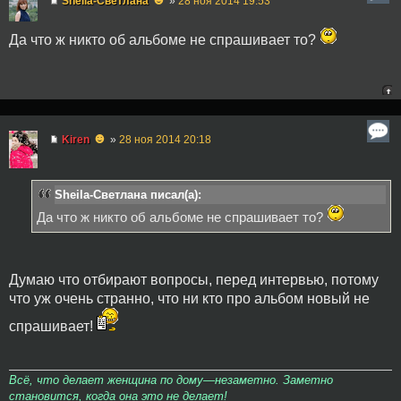
Sheila-Светлана
»
28 ноя 2014 19:53
Да что ж никто об альбоме не спрашивает то?
☻
Kiren
»
28 ноя 2014 20:18
Sheila-Светлана писал(а):
Да что ж никто об альбоме не спрашивает то?
Думаю что отбирают вопросы, перед интервью, потому
что уж очень странно, что ни кто про альбом новый не
спрашивает!
Всё, что делает женщина по дому—незаметно. Заметно
становится, когда она это не делает!