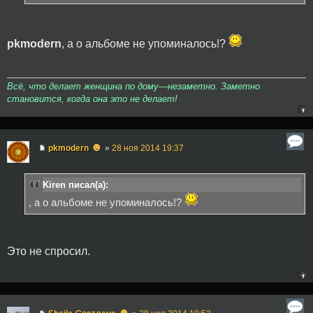
pkmodern
, а о альбоме не упоминалось!?
Всё, что делает женщина по дому—незаметно. Заметно
становится, когда она это не делает!
☻
pkmodern
»
28 ноя 2014 19:37
Kiren писал(а):
, а о альбоме не упоминалось!?
Это не спросил.
☻