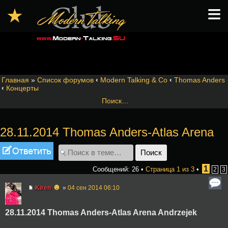
≡
★
Главная
»
Список форумов
‹
Modern Talking & Co
‹
Thomas Anders
‹
Концерты
Поиск…
28.11.2014 Thomas Anders-Atlas Arena
Ответить
1
Сообщений: 26 •
Страница
1
из
3
•
2
3
☻
Kiren
»
04 сен 2014 06:10
28.11.2014 Thomas Anders-Atlas Arena Andrzejek