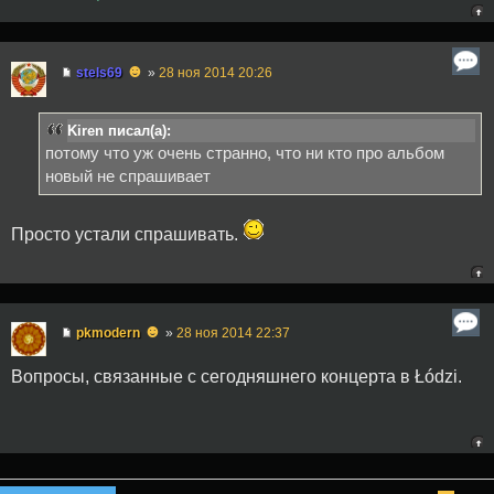
☻
stels69
»
28 ноя 2014 20:26
Kiren писал(а):
потому что уж очень странно, что ни кто про альбом
новый не спрашивает
Просто устали спрашивать.
☻
pkmodern
»
28 ноя 2014 22:37
Вопросы, связанные с сегодняшнего концерта в Łódzi.