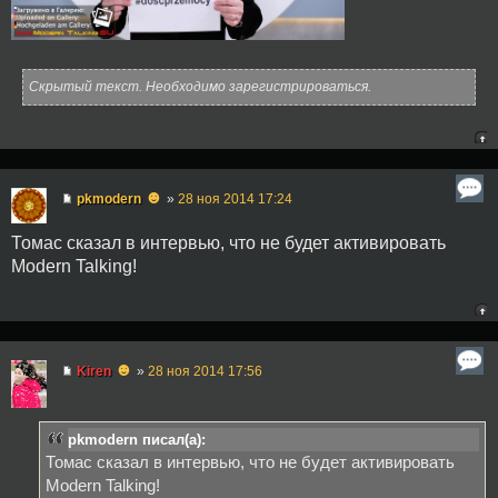
Скрытый текст. Необходимо зарегистрироваться.
☻
pkmodern
»
28 ноя 2014 17:24
Томас сказал в интервью, что не будет активировать
Modern Talking!
☻
Kiren
»
28 ноя 2014 17:56
pkmodern писал(а):
Томас сказал в интервью, что не будет активировать
Modern Talking!