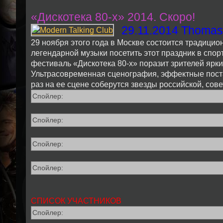
«Дискотекa 80-х» 2014. Скоро!
29.11.2014 Thomas
29 ноября этого года в Москве состоится традицио
легендарной музыки посетить этот праздник в сп
фестиваль «Дискотека 80-х» поразит зрителей ярк
Ультрасовременная сценография, эффектные постано
раз на ее сцене соберутся звезды российской, сов
Спойлер:
Спойлер:
Спойлер:
Спойлер:
СПИСОК УЧАСТНИКОВ
Спойлер: