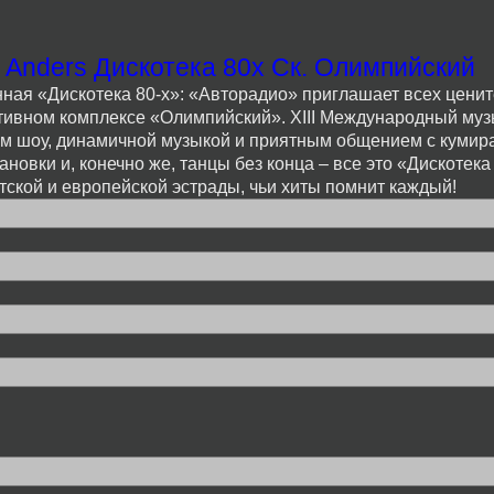
 Anders Дискотека 80х Ск. Олимпийский
нная «Дискотека 80-х»: «Авторадио» приглашает всех цени
ортивном комплексе «Олимпийский». XIII Международный му
им шоу, динамичной музыкой и приятным общением с кумир
вки и, конечно же, танцы без конца – все это «Дискотека 
етской и европейской эстрады, чьи хиты помнит каждый!