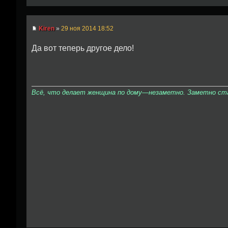
Kiren
»
29 ноя 2014 18:52
Да вот теперь другое дело!
Всё, что делает женщина по дому—незаметно. Заметно стан