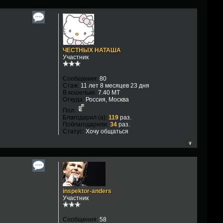
ЧЕСТНЫХ НАТАША
Участник
Сообщения:
80
Стаж:
11 лет 8 месяцев 23 дня
В кошельке:
7.40 MT
Откуда:
Россия, Москва
Пол:
Благодарил (а):
119
раз.
Поблагодарили:
34
раз.
Статус:
Хочу общаться
inspektor-anders
Участник
Сообщения:
58