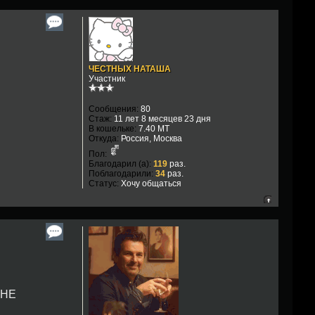
ЧЕСТНЫХ НАТАША
Участник
Сообщения:
80
Стаж:
11 лет 8 месяцев 23 дня
В кошельке:
7.40 MT
Откуда:
Россия, Москва
Пол:
Благодарил (а):
119
раз.
Поблагодарили:
34
раз.
Статус:
Хочу общаться
 НЕ