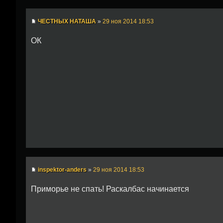
ЧЕСТНЫХ НАТАША
»
29 ноя 2014 18:53
ОК
inspektor-anders
»
29 ноя 2014 18:53
Приморье не спать! Раскалбас начинается