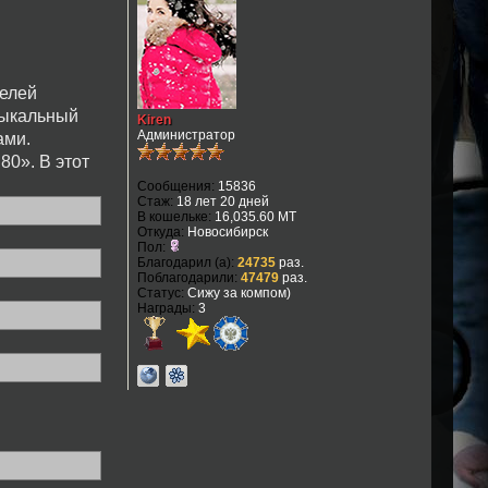
телей
зыкальный
Kiren
Администратор
ами.
80». В этот
Сообщения:
15836
Стаж:
18 лет 20 дней
В кошельке:
16,035.60 MT
Откуда:
Новосибирск
Пол:
Благодарил (а):
24735
раз.
Поблагодарили:
47479
раз.
Статус:
Сижу за компом)
Награды:
3