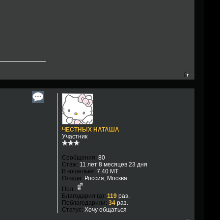
ЧЕСТНЫХ НАТАША
Участник
Сообщения:
80
Стаж:
11 лет 8 месяцев 23 дня
В кошельке:
7.40 MT
Откуда:
Россия, Москва
Пол:
Благодарил (а):
119
раз.
Поблагодарили:
34
раз.
Статус:
Хочу общаться