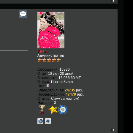
Kiren
Администратор
Сообщения:
15836
Стаж:
18 лет 20 дней
В кошельке:
16,035.60 MT
Откуда:
Новосибирск
Пол:
Благодарил (а):
24735
раз.
Поблагодарили:
47479
раз.
Статус:
Сижу за компом)
Награды:
3