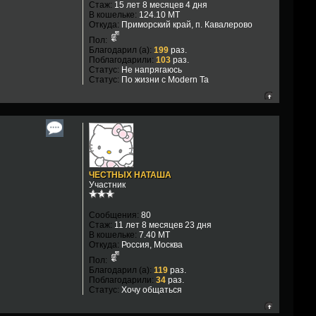
Стаж:
15 лет 8 месяцев 4 дня
В кошельке:
124.10 MT
Откуда:
Приморский край, п. Кавалерово
Пол:
Благодарил (а):
199
раз.
Поблагодарили:
103
раз.
Статус:
Не напрягаюсь
Статус:
По жизни с Modern Ta
ЧЕСТНЫХ НАТАША
Участник
Сообщения:
80
Стаж:
11 лет 8 месяцев 23 дня
В кошельке:
7.40 MT
Откуда:
Россия, Москва
Пол:
Благодарил (а):
119
раз.
Поблагодарили:
34
раз.
Статус:
Хочу общаться