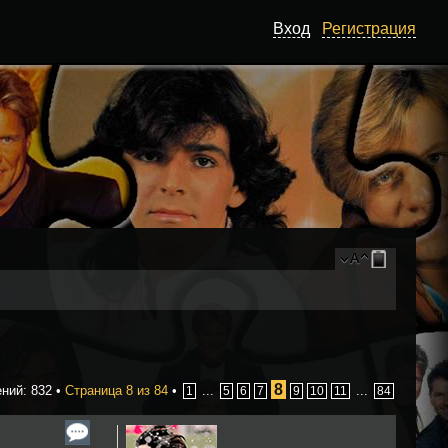
Вход
Регистрация
8
ний: 832 •
Страница
8
из
84
•
...
...
1
5
6
7
9
10
11
84