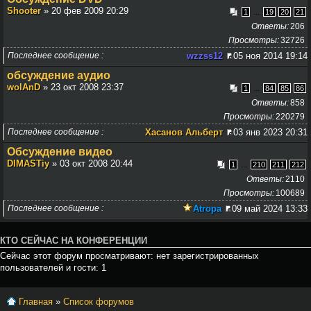
Shooter
» 20 фев 2009 20:29
...
1
19
20
21
Ответы
206
Просмотры
32726
Последнее сообщение
wzzss12
05 ноя 2014 19:14
обсуждение аудио
wolAnD
» 23 окт 2008 23:37
...
1
84
85
86
Ответы
858
Просмотры
220279
Последнее сообщение
Хасанов Альберт
03 янв 2023 20:31
Обсуждение видео
DIMASTiy
» 03 окт 2008 20:44
...
1
210
211
212
Ответы
2110
Просмотры
100689
Последнее сообщение
Atropa
09 май 2024 13:33
КТО СЕЙЧАС НА КОНФЕРЕНЦИИ
Сейчас этот форум просматривают: нет зарегистрированных
пользователей и гости: 1
Главная
»
Список форумов