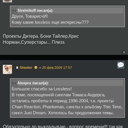
Strelnikoff писал(а):
Други, ТоварисчИ!
Кому какие lossless еще интересны???
Проекты Дитера. Бони Тайлер,Крис
Норман,Суперстары... Плизз.
☻
Shooter
»
20 фев 2009 17:57
Alexpru писал(а):
Большое спасибо за Lossless!
В теме, посвященной синглам Томаса Андерса,
остались пробелы в период 1996-2004, т.е. проекты
Chain Reaction, Phantomas, синглы к альбому This Time,
сингл Just Dream. Хотелось бы продолжения темы.
Обязательно до выкладываю - вопрос времени!!! так как