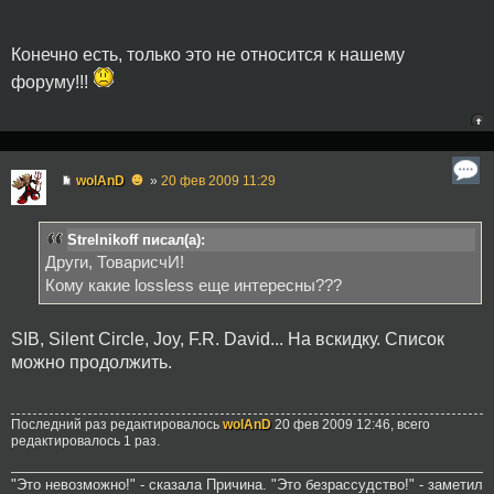
Конечно есть, только это не относится к нашему
форуму!!!
☻
wolAnD
»
20 фев 2009 11:29
Strelnikoff писал(а):
Други, ТоварисчИ!
Кому какие lossless еще интересны???
SIB, Silent Circle, Joy, F.R. David... На вскидку. Список
можно продолжить.
Последний раз редактировалось
wolAnD
20 фев 2009 12:46, всего
редактировалось 1 раз.
"Это невозможно!" - сказала Причина. "Это безрассудство!" - заметил