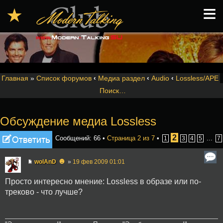
≡
★
Главная
»
Список форумов
‹
Медиа раздел
‹
Audio
‹
Lossless/APE
Поиск…
Обсуждение медиа Lossless
Ответить
2
Сообщений: 66 •
Страница
2
из
7
•
...
1
3
4
5
7
☻
wolAnD
»
19 фев 2009 01:01
Просто интересно мнение: Lossless в образе или по-
треково - что лучше?