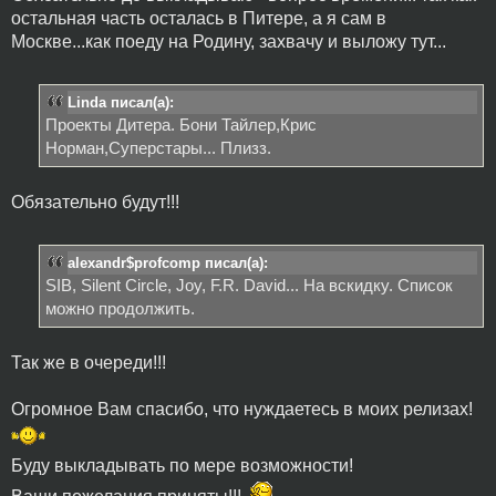
остальная часть осталась в Питере, а я сам в
Москве...как поеду на Родину, захвачу и выложу тут...
Linda писал(а):
Проекты Дитера. Бони Тайлер,Крис
Норман,Суперстары... Плизз.
Обязательно будут!!!
alexandr$profcomp писал(а):
SIB, Silent Circle, Joy, F.R. David... На вскидку. Список
можно продолжить.
Так же в очереди!!!
Огромное Вам спасибо, что нуждаетесь в моих релизах!
Буду выкладывать по мере возможности!