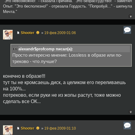
"Это невозможно!" - сказала Причина. "Это безрассудство!" - заметил
Опыт. "Это бесполезно!" - отрезала Гордость. "Попробуй..." - шепнула
Мечта."
☻
Shooter
»
19 фев 2009 01:06
alexandr$profcomp писал(а):
Просто интересно мнение: Lossless в образе или по-
треково - что лучше?
конечно в образе!!!
тут ты не кромсаешь диск, а целиком его переливаешь
на 100%...
потреково, если руки не из жопы растут, тоже можно
сделать все ОК...
☻
Shooter
»
19 фев 2009 01:10