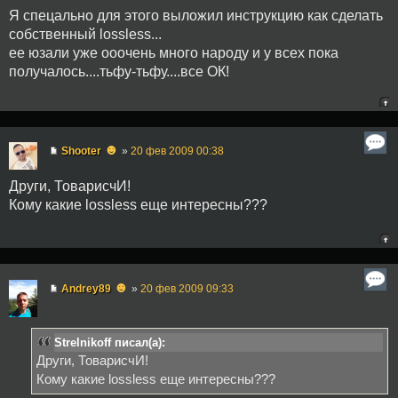
Я спецально для этого выложил инструкцию как сделать
собственный lossless...
ее юзали уже ооочень много народу и у всех пока
получалось....тьфу-тьфу....все ОК!
☻
Shooter
»
20 фев 2009 00:38
Други, ТоварисчИ!
Кому какие lossless еще интересны???
☻
Andrey89
»
20 фев 2009 09:33
Strelnikoff писал(а):
Други, ТоварисчИ!
Кому какие lossless еще интересны???