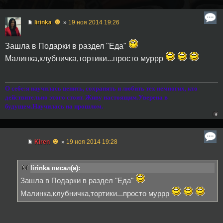
☻
lirinka
»
19 ноя 2014 19:26
Зашла в Подарки в раздел "Еда"
Малинка,клубничка,тортики...просто муррр
О себе:я научилась ценить, сохранять и любить тех немногих, кто
действительно этого стоит. Живу настоящим.Уверена в
будущем.Научилась на прошлом.
☻
Kiren
»
19 ноя 2014 19:28
lirinka писал(а):
Зашла в Подарки в раздел "Еда"
Малинка,клубничка,тортики...просто муррр