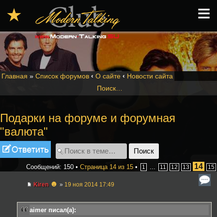
≡
★
Главная
»
Список форумов
‹
О сайте
‹
Новости сайта
Поиск…
Подарки на форуме и форумная
"валюта"
Ответить
14
Сообщений: 150 •
Страница
14
из
15
•
...
1
11
12
13
15
☻
Kiren
»
19 ноя 2014 17:49
aimer писал(а):