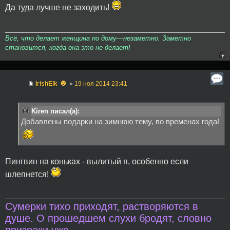
Да туда лучше не заходить!
Всё, что делает женщина по дому—незаметно. Заметно
становится, когда она это не делает!
☻
IrishElk
»
19 ноя 2014 23:41
Kiren писал(а):
Добавлены подарки на зимнюю тему, во временах года!
Пингвин на коньках - вылитый я, особенно если
шлепнется!
Сумерки тихо приходят, растворяются в
душе. О прошедшем слухи бродят, словно