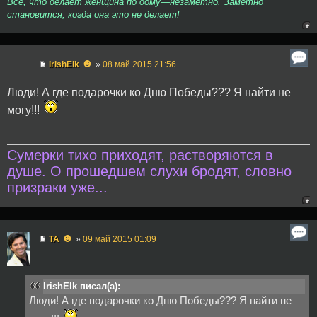
Всё, что делает женщина по дому—незаметно. Заметно
становится, когда она это не делает!
☻
IrishElk
»
08 май 2015 21:56
Люди! А где подарочки ко Дню Победы??? Я найти не
могу!!!
Сумерки тихо приходят, растворяются в
душе. О прошедшем слухи бродят, словно
призраки уже...
☻
TA
»
09 май 2015 01:09
IrishElk писал(а):
Люди! А где подарочки ко Дню Победы??? Я найти не