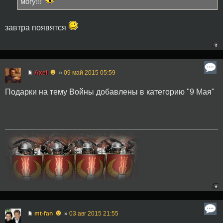
могу!!!
завтра появятся
☻
Axel
»
09 май 2015 05:59
Подарки на тему Войны добавлены в категорию "9 Мая"
☻
mt-fan
»
03 авг 2015 21:55