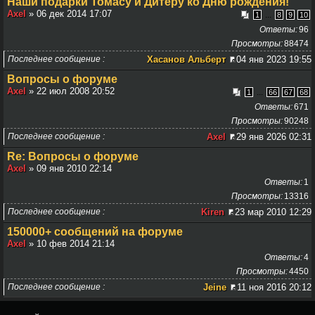
Наши подарки Томасу и Дитеру ко Дню рождения!
Axel
» 06 дек 2014 17:07
...
1
8
9
10
Ответы
96
Просмотры
88474
Последнее сообщение
Хасанов Альберт
04 янв 2023 19:55
Вопросы о форуме
Axel
» 22 июл 2008 20:52
...
1
66
67
68
Ответы
671
Просмотры
90248
Последнее сообщение
Axel
29 янв 2026 02:31
Re: Вопросы о форуме
Axel
» 09 янв 2010 22:14
Ответы
1
Просмотры
13316
Последнее сообщение
Kiren
23 мар 2010 12:29
150000+ сообщений на форуме
Axel
» 10 фев 2014 21:14
Ответы
4
Просмотры
4450
Последнее сообщение
Jeine
11 ноя 2016 20:12