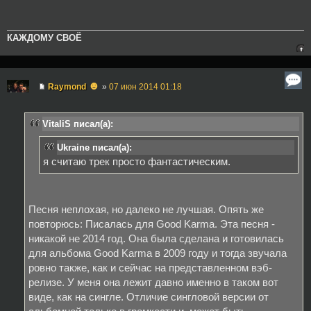
КАЖДОМУ СВОЁ
☻
Raymond
»
07 июн 2014 01:18
VitaliS писал(а):
Ukraine писал(а):
я считаю трек просто фантастическим.
Песня неплохая, но далеко не лучшая. Опять же
повторюсь: Писалась для Good Karma. Эта песня -
никакой не 2014 год. Она была сделана и готовилась
для альбома Good Karma в 2009 году и тогда звучала
ровно также, как и сейчас на представленном вэб-
релизе. У меня она лежит давно именно в таком вот
виде, как на сингле. Отличие сингловой версии от