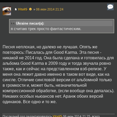
☻
VitaliS
»
06 июн 2014 21:24
Ukraine писал(а):
я считаю трек просто фантастическим.
Песня неплохая, но далеко не лучшая. Опять же
повторюсь: Писалась для Good Karma. Эта песня -
никакой не 2014 год. Она была сделана и готовилась для
альбома Good Karma в 2009 году и тогда звучала ровно
также, как и сейчас на представленном вэб-релизе. У
меня она лежит давно именно в таком вот виде, как на
сингле. Отличие сингловой версии от альбомной только
в громкости и, может быть, незначительной
компрессионной обработке, (если вообще она делалась).
Никаких особых ньюансов нет. Аранж обоих версий
одинаков. Все одно и то же.
Последний раз редактировалось
VitaliS
06 июн 2014 21:25, всего