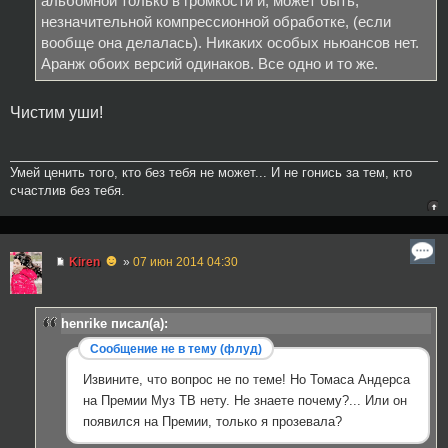
альбомной только в громкости и, может быть,
незначительной компрессионной обработке, (если
вообще она делалась). Никаких особых ньюансов нет.
Аранж обоих версий одинаков. Все одно и то же.
Чистим уши!
Умей ценить того, кто без тебя не может... И не гонись за тем, кто
счастлив без тебя.
☻
Kiren
»
07 июн 2014 04:30
henrike писал(а):
Сообщение не в тему (флуд)
Извините, что вопрос не по теме! Но Томаса Андерса
на Премии Муз ТВ нету. Не знаете почему?... Или он
появился на Премии, только я прозевала?