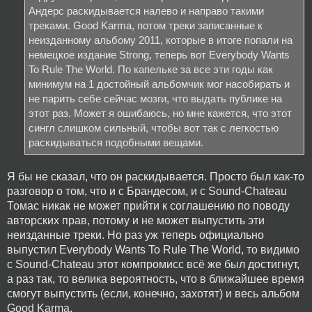
Андерс раскидывается налево и направо такими
треками. Good Karma, потом треки записанные к
неизданному альбому 2011, которые в итоге попали на
немецкое издание Strong, теперь вот Everybody Wants
To Rule The World. По капельке за все эти годы как
минимум на 1 достойный альбомчик мог насобирать и
не парить себе сейчас мозги, что выдать публике на
этот раз. Может я ошибаюсь, но мне кажется, что этот
сингл слишком сильный, чтобы вот так с легкостью
раскидываться подобными вещами.
Я бы не сказал, что он раскидывается. Просто был как-то
разговор о том, что и с Брандесом, и с Sound-Chateau
Томас никак не может прийти к соглашению по поводу
авторских прав, потому и не может выпустить эти
неизданные треки. Но раз уж теперь официально
выпустил Everybody Wants To Rule The World, то видимо
с Sound-Chateau этот компромисс всё же был достигнут,
а раз так, то велика вероятность, что в ближайшее время
смогут выпустить (если, конечно, захотят) и весь альбом
Good Karma.