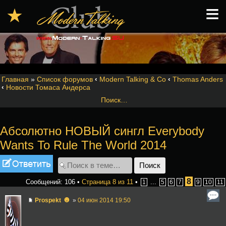
≡
★
Главная
»
Список форумов
‹
Modern Talking & Co
‹
Thomas Anders
‹
Новости Томаса Андерса
Поиск…
Абсолютно НОВЫЙ сингл Everybody
Wants To Rule The World 2014
Ответить
8
Сообщений: 106 •
Страница
8
из
11
•
...
1
5
6
7
9
10
11
☻
Prospekt
»
04 июн 2014 19:50