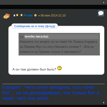
☻
Atropa
»
06 июн 2014 21:10
Сообщение не в тему (флуд)
henrike писал(а):
Извините что вопрос не по теме! Но Томаса Андерса
на Премии Муз ты нету.Незнаете почему?...Или он
появился на Премии только я прозивала?
А он там должен был быть?
Говорят: "Чего хочет женщина, того хочет
Бог",- но не договаривают, что только Бог и
знает, чего она хочет.