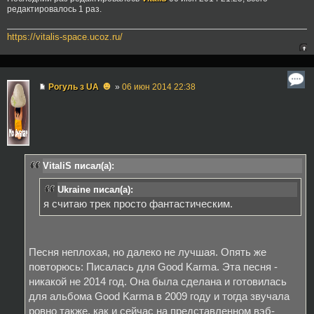
редактировалось 1 раз.
https://vitalis-space.ucoz.ru/
☻
Рогуль з UA
»
06 июн 2014 22:38
VitaliS писал(а):
Ukraine писал(а):
я считаю трек просто фантастическим.
Песня неплохая, но далеко не лучшая. Опять же
повторюсь: Писалась для Good Karma. Эта песня -
никакой не 2014 год. Она была сделана и готовилась
для альбома Good Karma в 2009 году и тогда звучала
ровно также, как и сейчас на представленном вэб-