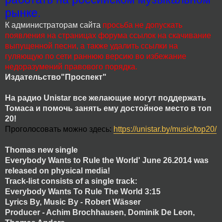
рынке.
К администраторам сайта
просьба не допускать
появления на страницах форума ссылок на скачивание
выпущенной песни, а также удалить ссылки на
гуляющую по сети раннюю версию во избежание
недоразумений правового порядка.
Издательство"Проспект"
На радио Unistar все желающие могут поддержать
Томаса и помочь занять ему достойное место в топ
20!
Проголосовать можно здесь:
https://unistar.by/music/top20/
Thomas new single
Everybody Wants to Rule the World' June 26.2014 was
released on physical media!
Track-list consists of a single track:
Everybody Wants To Rule The World 3:15
Lyrics By, Music By - Robert Wässer
Producer - Achim Brochhausen, Dominik De Leon,