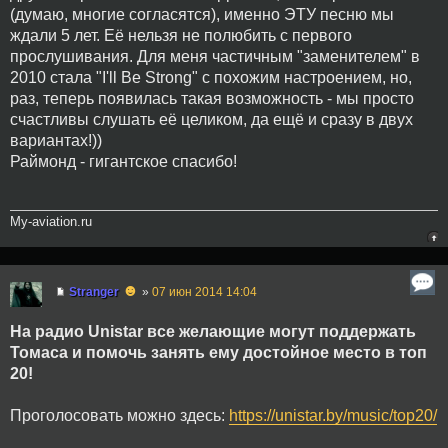
(думаю, многие согласятся), именно ЭТУ песню мы
ждали 5 лет. Её нельзя не полюбить с первого
прослушивания. Для меня частичным "заменителем" в
2010 стала "I'll Be Strong" с похожим настроением, но,
раз, теперь появилась такая возможность - мы просто
счастливы слушать её целиком, да ещё и сразу в двух
вариантах!))
Раймонд - гигантское спасибо!
My-aviation.ru
☻
Stranger
»
07 июн 2014 14:04
На радио Unistar все желающие могут поддержать
Томаса и помочь занять ему достойное место в топ
20!
Проголосовать можно здесь:
https://unistar.by/music/top20/