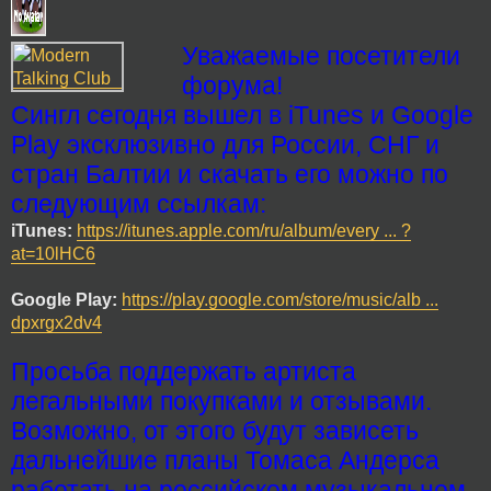
Уважаемые посетители
форума!
Сингл сегодня вышел в iTunes и Google
Play эксклюзивно для России, СНГ и
стран Балтии и скачать его можно по
следующим ссылкам:
iTunes:
https://itunes.apple.com/ru/album/every ... ?
at=10lHC6
Google Play:
https://play.google.com/store/music/alb ...
dpxrgx2dv4
Просьба поддержать артиста
легальными покупками и отзывами.
Возможно, от этого будут зависеть
дальнейшие планы Томаса Андерса
работать на российском музыкальном