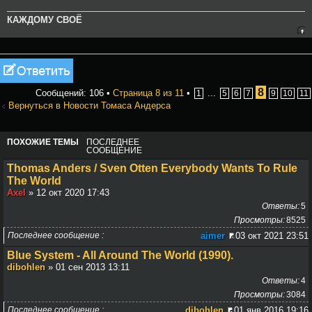
КАЖДОМУ СВОЁ
Ответить
8
Сообщений: 106 •
Страница
8
из
11
•
...
1
5
6
7
9
10
11
Вернуться в Новости Томаса Андерса
ПОХОЖИЕ ТЕМЫ
ПОСЛЕДНЕЕ
СООБЩЕНИЕ
Thomas Anders / Sven Otten Everybody Wants To Rule
The World
Axel
» 12 окт 2020 17:43
Ответы
5
Просмотры
8525
Последнее сообщение
aimer
03 окт 2021 23:51
Blue System - All Around The World (1990).
dibohlen
» 01 сен 2013 13:11
Ответы
4
Просмотры
3084
Последнее сообщение
dibohlen
01 янв 2016 19:16