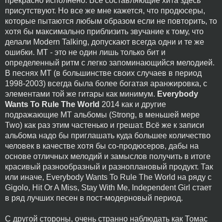
прекрасно исполнено. Все составляющие хита здесь
присутствуют. Но все же мне кажется, что продюсеры,
которые пытаются любым образом если не повторить, то
хотя бы максимально приблизить звучание к тому, что
делали Modern Talking, допускают всегда одни и те же
ошибки. МТ - это не один лишь только бит и
определенный ритм с легко запоминающийся мелодией.
В песнях МТ (в большинстве своих случаев в период
1998-2003) всегда была более богатая аранжировка, с
элементами той же гитары как минимум.
Everybody
Wants To Rule The World
2014 как и другие
подражающие МТ альбомы (Strong, в меньшей мере
Two) как раз этим частенько и грешат. Всё же к записи
альбома надо бы приглашать куда большее количество
человек в качестве хотя бы со-продюсеров, дабы на
основе отличных мелодий и замыслов получить в итоге
красивый разнообразный и разноплановый продукт. Так
или иначе, Everybody Wants To Rule The World на ряду с
Gigolo, Hit Or A Miss, Stay With Me, Independent Girl стает
в ряд лучших песен в пост-модерновый период.
С другой стороны, очень странно наблюдать как Томас