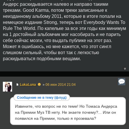
Андерс раскидывается налево и направо такими
треками. Good Karma, потом треки записанные к
неизданному альбому 2011, которые в итоге попали на
немецкое издание Strong, теперь вот Everybody Wants To
Rule The World. По капельке за все эти годы как минимум
на 1 достойный альбомчик мог насобирать и не парить
себе сейчас мозги, что выдать публике на этот раз.
Может я ошибаюсь, но мне кажется, что этот сингл
слишком сильный, чтобы вот так с легкостью
раскидываться подобными вещами.
☻
LukaLuna
»
06 июн 2014 21:04
Сообщение не в тему (флуд)
Извините, что вопрос не по теме! Но Томаса Андерса
на Премии Муз ТВ нету. Не знаете почему?... Или он
появился на Премии, только я прозевала?