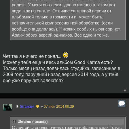
релизе. У меня она лежит давно именно в таком вот
виде, как на сингле. Отличие сингловой версии от
альбомной только в громкости и, может быть,
незначительной компрессионной обработке, (если
вообще она делалась). Никаких особых ньюансов нет.
Аранж обоих версий одинаков. Все одно и то же.
Чет так я ничего не понял...
Может у тебя еще и весь альбом Good Karma есть?
Только месяц назад появилась студийка, записанная в
2009 году, пару дней назад версия 2014 года, а у тебя
обе уже пару лет валяются?
☻
Stranger
»
07 июн 2014 00:39
Ukraine писал(а):
С другой стороны, очень странно наблюдать как Томас