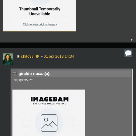
☻
chito33
»
01 окт 2018 14:34
giraldo писал(а):
::approve::