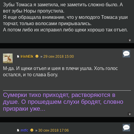
Зубы Томаса я заметила, не заметить сложно было. А
вот зубы Норы пропустила.
Я еще обращала внимание, что у молодого Томаса уши
торчат, только волосами прикрывались.
А потом либо их исправил либо щеки хорошо так отъел.
☻
IrishElk
»
29 сен 2018 15:00
М-да. И щеки отъел и шея в плечи ушла. Хоть голос
остался, и то слава Богу.
Сумерки тихо приходят, растворяются в
душе. О прошедшем слухи бродят, словно
призраки уже...
☻
mtfc
»
30 сен 2018 17:06