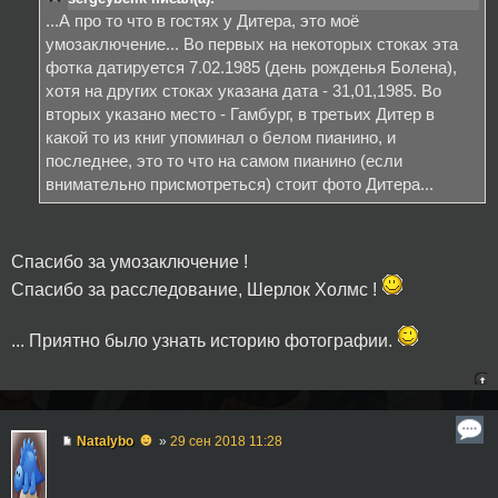
...А про то что в гостях у Дитера, это моё
умозаключение... Во первых на некоторых стоках эта
фотка датируется 7.02.1985 (день рожденья Болена),
хотя на других стоках указана дата - 31,01,1985. Во
вторых указано место - Гамбург, в третьих Дитер в
какой то из книг упоминал о белом пианино, и
последнее, это то что на самом пианино (если
внимательно присмотреться) стоит фото Дитера...
Спасибо за умозаключение !
Спасибо за расследование, Шерлок Холмс !
... Приятно было узнать историю фотографии.
☻
Natalybo
»
29 сен 2018 11:28