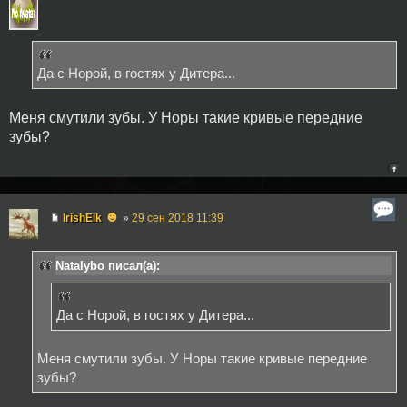
Да с Норой, в гостях у Дитера...
Меня смутили зубы. У Норы такие кривые передние
зубы?
☻
IrishElk
»
29 сен 2018 11:39
Natalybo писал(а):
Да с Норой, в гостях у Дитера...
Меня смутили зубы. У Норы такие кривые передние
зубы?