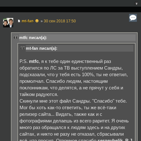
☻
mt-fan
»
30 сен 2018 17:50
mtfc писал(а):
mt-fan писал(а):
P.S.
mtfc
, я к тебе один единственный раз
обратился по ЛС за ТВ выступлением Сандры,
подсказали, что у тебя есть 100%, ты не ответил,
промолчал. Спасибо людям, настоящим
поклонникам, что делятся, а не прячут у себя и
тайком радуются.
Скинули мне этот файл Сандры. "Спасибо" тебе.
Мог бы хоть как-то ответить, ты же всё-таки
релизер сайта... Видать, также как и с
фотографиями делаешь из всего раритет. Я очень
много раз обращался к людям здесь и на других
сайтах, и никто не разу не отказал, сбрасывали
всё, что просил. Огромное спасибо
sergeybelik
,
P J