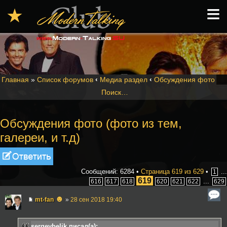
≡
★
Главная
»
Список форумов
‹
Медиа раздел
‹
Обсуждения фото
Поиск…
Обсуждения фото (фото из тем,
галереи, и т.д)
Ответить
Сообщений: 6284 •
Страница
619
из
629
•
...
1
619
...
616
617
618
620
621
622
629
☻
mt-fan
»
28 сен 2018 19:40
sergeybelik писал(а):