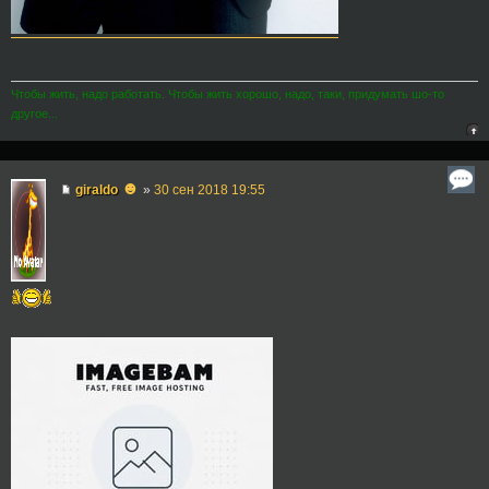
Чтобы жить, надо работать. Чтобы жить хорошо, надо, таки, придумать шо-то
другое...
☻
giraldo
»
30 сен 2018 19:55