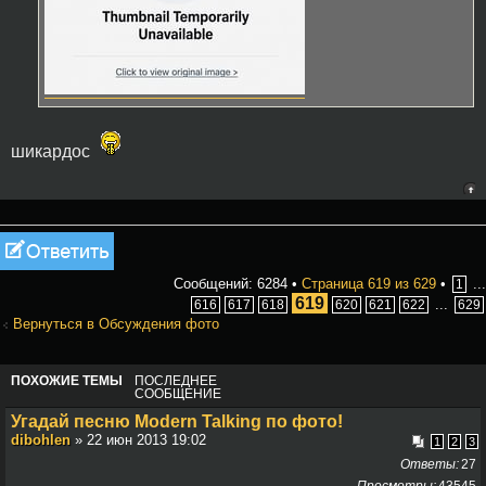
шикардос
Ответить
Сообщений: 6284 •
Страница
619
из
629
•
...
1
619
...
616
617
618
620
621
622
629
Вернуться в Обсуждения фото
ПОХОЖИЕ ТЕМЫ
ПОСЛЕДНЕЕ
СООБЩЕНИЕ
Угадай песню Modern Talking по фото!
dibohlen
» 22 июн 2013 19:02
1
2
3
Ответы
27
Просмотры
43545