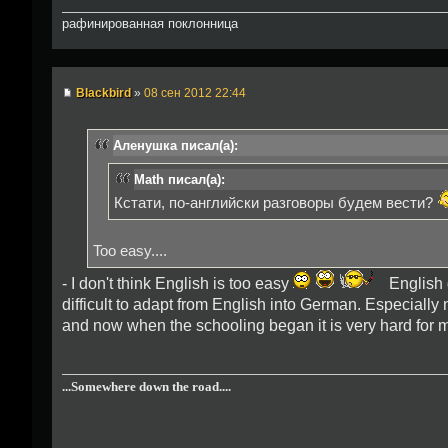
рафинированная поклонница
Blackbird
»
08 сен 2012 22:44
Аленушка писал(а):
Math писал(а):
Кстати, по-английски разговоры будем вести?
Too easy....
- I don't think English is too easy
English g
difficult to adapt from English into German. Especiall
and now when the schooling began it is very hard for 
...Somewhere down the road....