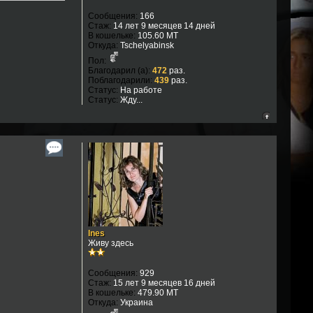
Сообщения:
166
Стаж:
14 лет 9 месяцев 14 дней
В кошельке:
105.60 MT
Откуда:
Tschelyabinsk
Пол:
Благодарил (а):
472
раз.
Поблагодарили:
439
раз.
Статус:
На работе
Статус:
Жду...
Ines
Живу здесь
Сообщения:
929
Стаж:
15 лет 9 месяцев 16 дней
В кошельке:
479.90 MT
Откуда:
Украина