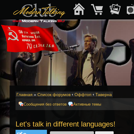
Главная
»
Список форумов
‹
Оффтоп
‹
Таверна
Сообщения без ответов
Активные темы
Let's talk in different languages!
Ответить