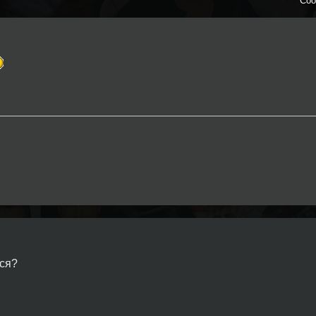
Соо
лся?