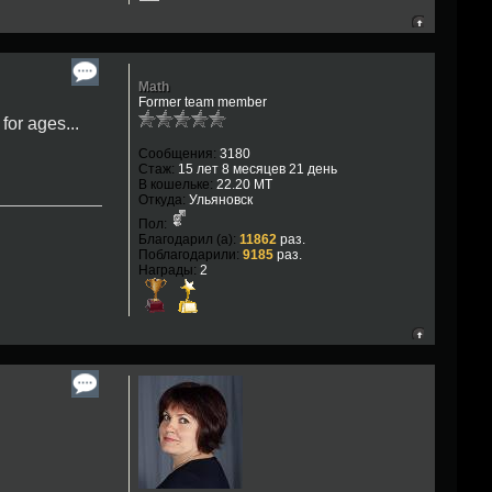
Math
Former team member
for ages...
Сообщения:
3180
Стаж:
15 лет 8 месяцев 21 день
В кошельке:
22.20 MT
Откуда:
Ульяновск
Пол:
Благодарил (а):
11862
раз.
Поблагодарили:
9185
раз.
Награды:
2