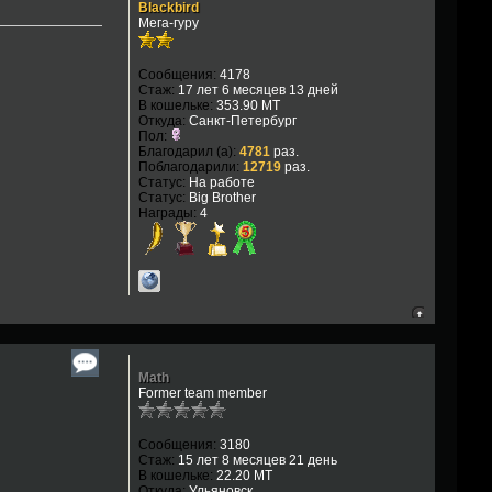
Blackbird
Мега-гуру
Сообщения:
4178
Стаж:
17 лет 6 месяцев 13 дней
В кошельке:
353.90 MT
Откуда:
Санкт-Петербург
Пол:
Благодарил (а):
4781
раз.
Поблагодарили:
12719
раз.
Статус:
На работе
Статус:
Big Brother
Награды:
4
Math
Former team member
Сообщения:
3180
Стаж:
15 лет 8 месяцев 21 день
В кошельке:
22.20 MT
Откуда:
Ульяновск