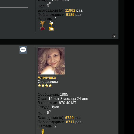
Пол:
Благодарил (а):
11862
раз.
Поблагодарили:
9185
раз.
Награды:
2
Аленушка
Специалист
Сообщения:
1885
Стаж:
15 лет 3 месяца 24 дня
В кошельке:
870.40 MT
Откуда:
Тула
Пол:
Благодарил (а):
6729
раз.
Поблагодарили:
8717
раз.
Награды:
2