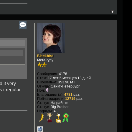
Blackbird
Мега-гуру
Сообщения:
4178
Стаж:
17 лет 6 месяцев 13 дней
В кошельке:
353.90 MT
d it very
Откуда:
Санкт-Петербург
 irregular,
Пол:
Благодарил (а):
4781
раз.
Поблагодарили:
12719
раз.
Статус:
На работе
Статус:
Big Brother
Награды:
4