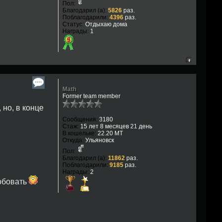
Пол:
Благодарил (а):
5826
раз.
Поблагодарили:
4396
раз.
Статус:
Отдыхаю дома
Награды:
1
Math
Former team member
 но, в конце
Сообщения:
3180
Стаж:
15 лет 8 месяцев 21 день
В кошельке:
22.20 MT
Откуда:
Ульяновск
Пол:
Благодарил (а):
11862
раз.
Поблагодарили:
9185
раз.
Награды:
2
робовать