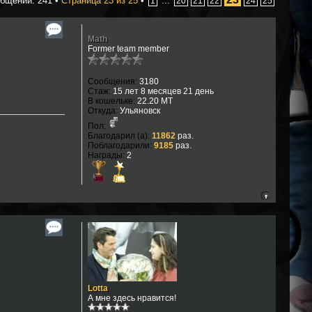
бщений: 241 •
Страница
23
из
25
•
...
1
20
21
22
24
25
Math
Former team member
Сообщения:
3180
Стаж:
15 лет 8 месяцев 21 день
В кошельке:
22.20 MT
Откуда:
Ульяновск
Пол:
Благодарил (а):
11862
раз.
Поблагодарили:
9185
раз.
Награды:
2
Lotta
А мне здесь нравится!