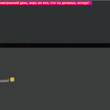
 завтрашний день, верь во все, что ты делаешь, всегда!
ешал!