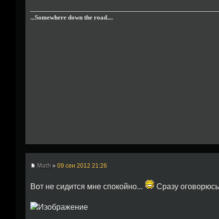
...Somewhere down the road....
Math
»
09 сен 2012 21:26
Вот не сидится мне спокойно...
Сразу оговорюсь,