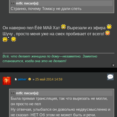
mtfc писал(а):
Странно, почему Томасу не дали спеть
Он наверно пел Ёёё МАй Хат
Вырезали из эфира
Шучу , просто меня уже на смех пробивает от всего!
Всё, что делает женщина по дому—незаметно. Заметно
становится, когда она это не делает!
☻
aimer
»
25 май 2014 14:59
mtfc писал(а):
Была прямая трансляция, так что вырезать не могли,
он просто не пел
Ну отвечая, улыбался он довольно недвусмысленно и
не сказал- НЕТ Об этом не может быть и речи.