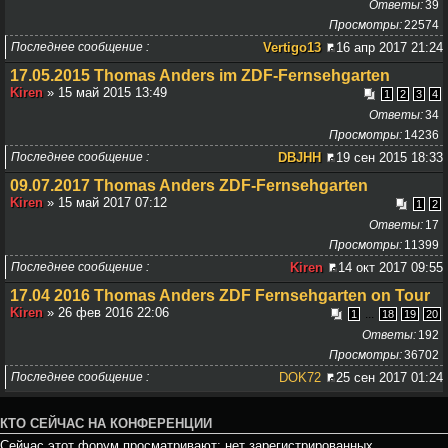
Ответы
39
Просмотры
22574
Последнее сообщение
Vertigo13
16 апр 2017 21:24
17.05.2015 Thomas Anders im ZDF-Fernsehgarten
Kiren
» 15 май 2015 13:49
1
2
3
4
Ответы
34
Просмотры
14236
Последнее сообщение
DBJHH
19 сен 2015 18:33
09.07.2017 Thomas Anders ZDF-Fernsehgarten
Kiren
» 15 май 2017 07:12
1
2
Ответы
17
Просмотры
11399
Последнее сообщение
Kiren
14 окт 2017 09:55
17.04 2016 Thomas Anders ZDF Fernsehgarten on Tour
Kiren
» 26 фев 2016 22:06
...
1
18
19
20
Ответы
192
Просмотры
36702
Последнее сообщение
DOK72
25 сен 2017 01:24
КТО СЕЙЧАС НА КОНФЕРЕНЦИИ
Сейчас этот форум просматривают: нет зарегистрированных