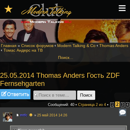
≡
★
Главная
»
Список форумов
‹
Modern Talking & Co
‹
Thomas Anders
‹
Томас Андерс на ТВ
Поиск…
25.05.2014 Thomas Anders Гость ZDF
Fernsehgarten
Ответить
2
Сообщений: 40 •
Страница
2
из
4
•
1
3
4
☻
mtfc
»
25 май 2014 14:26