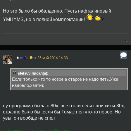
Но это было бы обалденно. Пусть нафталиновый
YMHYMS, но в полной комплектации!
☻
mtfc
»
25 май 2014 14:33
stels69 писал(а):
Если только что то новое а старое не надо петь.Уже
надоело,хватит.
ну программа была о 80х, все гости пели свои хиты 80х,
странно было бы ,если бы Томас пел что-то новое, Но
увы, он вообще не спел
Добавлено спустя 2 минуты 24 секунды: