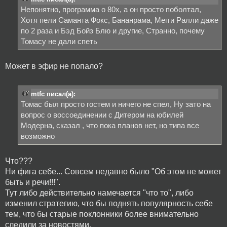
Непонятно, программа о 80х, а он просто поболтал,
Хотя пели Саманта Фокс, Бананрама, Мегги Ралли даже
по 2 раза и Бэд Бойз Блю и другие, Странно, почему
Томасу не дали спеть
Может в эфир не попало?
mtfc писал(а):
Томас был просто гостем и ничего не спел, Ну зато на
вопрос о воссоединении с Дитером на юбилей
Модерна, сказал , что пока планов нет, но типа все
возможно
Что???
Ни фига себе... Совсем недавно было "Об этом не может
быть и речи!!!".
Тут либо действительно намечается "что то", либо
изменил стратегию, что бы поднять популярность себе
тем, что бы старые поклонники более внимательно
следили за новостями.