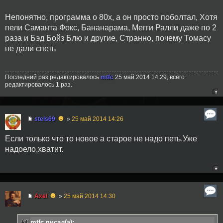
Непонятно, программа о 80х, а он просто поболтал, Хотя
пели Саманта Фокс, Бананарама, Мегги Ралли даже по 2
раза и Бэд Бойз Блю и другие, Странно, почему Томасу
не дали спеть
Последний раз редактировалось
mtfc
25 май 2014 14:29, всего
редактировалось 1 раз.
☻
stels69
»
25 май 2014 14:26
Если только что то новое а старое не надо петь.Уже
надоело,хватит.
☻
Axel
»
25 май 2014 14:30
mtfc писал(а):