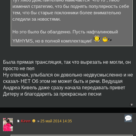
Тут либо действительно намечается "что то", либо
изменил стратегию, что бы поднять популярность себе
тем, что бы старые поклонники более внимательно
следили за новостями.
Но это было бы обалденно. Пусть нафталиновый
YMHYMS, но в полной комплектации!
Была прямая трансляция, так что вырезать не могли, он
просто не пел
Ну отвечая, улыбался он довольно недвусмысленно и не
сказал- НЕТ Об этом не может быть и речи. Ведущая
Андреа Кивель даже сразу начала передавать привет
Дитеру и благодарить за прекрасные песни
☻
Kiren
»
25 май 2014 14:35