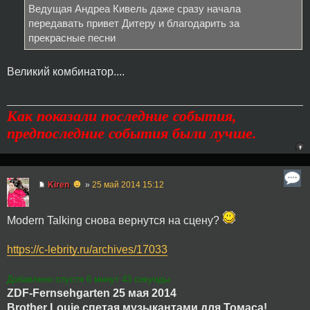
Ведущая Андреа Кивель даже сразу начала
передавать привет Дитеру и благодарить за
прекрасные песни
Великий комбинатор....
Как показали последние события,
предпоследние события были лучше.
☻
Kiren
»
25 май 2014 15:12
Modern Talking снова вернутся на сцену?
https://c-lebrity.ru/archives/17033
Добавлено спустя 6 минут 43 секунды:
ZDF-Fernsehgarten 25 мая 2014
Brother Louie спетая музыкантами для Томаса!