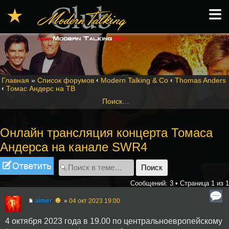
≡
★
Главная
»
Список форумов
‹
Modern Talking & Co
‹
Thomas Anders
‹
Томас Андерс на ТВ
Поиск…
Онлайн трансляция концерта Томаса
Андерса на канале SWR4
Ответить
Сообщений: 3 • Страница
1
из
1
☻
aimer
»
04 окт 2023 19:00
4 октября 2023 года в 19.00 по центральноевропейскому