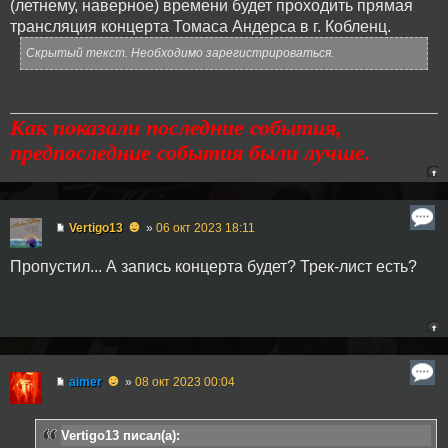
(летнему, наверное) времени будет проходить прямая
трансляция концерта Томаса Андерса в г. Кобленц.
Скрытый текст. Необходимо зарегистрироваться.
Как показали последние события,
предпоследние события были лучше.
☻
Vertigo13
»
06 окт 2023 18:11
Пропустил... А запись концерта будет? Трек-лист есть?
☻
aimer
»
08 окт 2023 00:04
Vertigo13 писал(а):