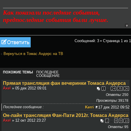
Как показали последние события,
предпоследние события были лучше.
Ответить
Сообщений: 3 • Страница
1
из
1
Вернуться в Томас Андерс на ТВ
ПОХОЖИЕ ТЕМЫ
ПОСЛЕДНЕЕ
СООБЩЕНИЕ
Прямая трансляция фан вечеринки Томаса Андерса
Axel
» 05 дек 2012 09:01
...
1
24
25
26
Ответы
250
Просмотры
39178
Последнее сообщение
Kerri
17 дек 2012 09:52
Он-лайн трансляция Фан-Пати 2012г. Томаса Андерса
Axel
» 12 окт 2012 23:27
...
1
8
9
10
Ответы
95