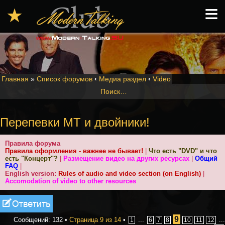
≡
★
Главная
»
Список форумов
‹
Медиа раздел
‹
Video
Поиск…
Перепевки MT и двойники!
Правила форума
Правила оформления - важнее не бывает!
|
Что есть "DVD" и что
есть "Концерт"?
|
Размещение видео на других ресурсах
|
Общий
FAQ
|
English version:
Rules of audio and video section (on English)
|
Accomodation of video to other resources
Ответить
9
Сообщений: 132 •
Страница
9
из
14
•
...
...
1
6
7
8
10
11
12