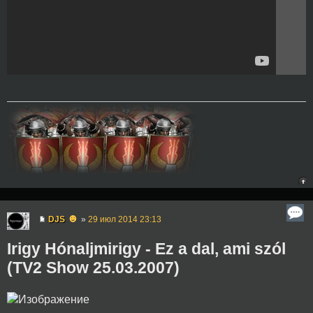
☻
DJS
»
29 июл 2014 23:13
Irigy Hónaljmirigy - Ez a dal, ami szól
(TV2 Show 25.03.2007)