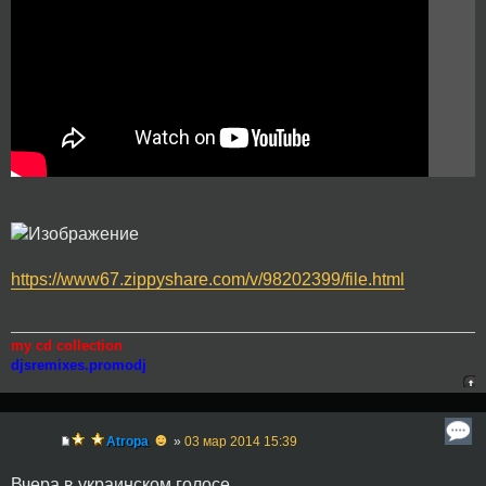
https://www67.zippyshare.com/v/98202399/file.html
my cd collection
djsremixes.promodj
☻
Atropa
»
03 мар 2014 15:39
Вчера в украинском голосе