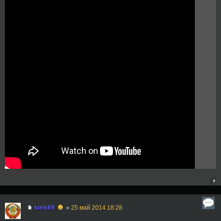
☻
stels69
»
25 май 2014 18:28