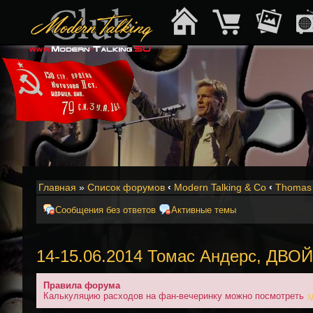
Главная
»
Список форумов
‹
Modern Talking & Co
‹
Thomas 
Сообщения без ответов
Активные темы
14-15.06.2014 Томас Андерс, ДВО
Правила форума
Калькуляцию расходов на фан-вечеринку можно посмотреть
з