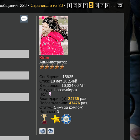
5
ообщений: 223 •
Страница
5
из
23
•
...
1
2
3
4
6
7
8
23
Kiren
Администратор
Сообщения:
15835
Стаж:
18 лет 18 дней
В кошельке:
16,034.00 MT
Откуда:
Новосибирск
Пол:
Благодарил (а):
24735
раз.
Поблагодарили:
47476
раз.
Статус:
Сижу за компом)
Награды:
3