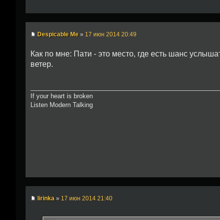
Despicable Me
»
17 июн 2014 20:49
Как по мне: Пати - это место, где есть шанс услышат
ветер.
If your heart is broken
Listen Modern Talking
lirinka
»
17 июн 2014 21:40