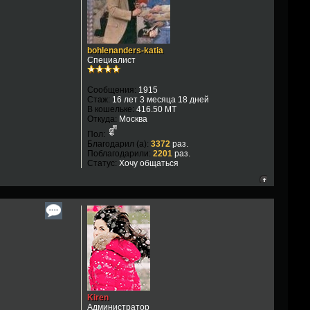
bohlenanders-katia
Специалист
Сообщения:
1915
Стаж:
16 лет 3 месяца 18 дней
В кошельке:
416.50 MT
Откуда:
Москва
Пол:
Благодарил (а):
3372
раз.
Поблагодарили:
2201
раз.
Статус:
Хочу общаться
Kiren
Администратор