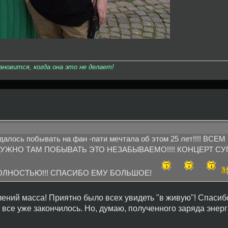
овится, когда она это не делает!
далось побывать на фан -пати мечтала об этом 25 лет!!!! ВС
УЖНО ТАМ ПОБЫВАТЬ ЭТО НЕЗАБЫВАЕМО!!!! КОНЦЕРТ СУ
ОЛНОСТЬЮ!!! СПАСИБО ЕМУ БОЛЬШОЕ!
лений масса! Приятно было всех увидеть "в живую"! Спасиб
о все уже закончилось. Но, думаю, полученного заряда энер