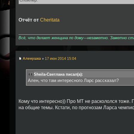
Спойлер:
Отчёт от
Cheritata
Всё, что делает женщина по дому—незаметно. Заметно стан
Аленушка
»
17 июн 2014 15:04
Sheila-Светлана писал(а):
Ален, что там интересного Ларс рассказал?
Кому что интересно)) Про МТ не раскололся тоже. 
на общие темы. Кстати, по прогнозам Ларса чемпи