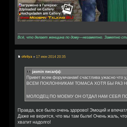
Всё, что делает женщина по дому—незаметно. Заметно стан
ofeliya
»
17 июн 2014 20:35
jasmin писал(а):
Привет всем форумчанам! счастлива ужасно что у
ВСЕМ ПОКЛОННИКАМ ТОМАСА ХОТЯ БЫ РАЗ Н
МОЛОДЕЦ ПО МОЕМУ ОН ОТДАЛ НАМ СЕБЯ П
Правда, все было очень здорово! Эмоций и впечат
Даже не верится, что мы там были! Очень жаль, чт
хватит надолго!