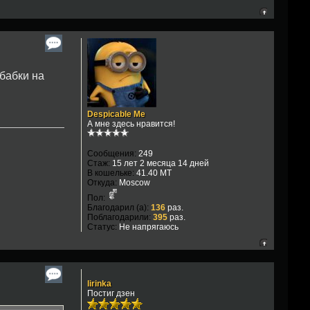
 бабки на
Despicable Me
А мне здесь нравится!
Сообщения:
249
Стаж:
15 лет 2 месяца 14 дней
В кошельке:
41.40 MT
Откуда:
Moscow
Пол:
Благодарил (а):
136
раз.
Поблагодарили:
395
раз.
Статус:
Не напрягаюсь
lirinka
Постиг дзен