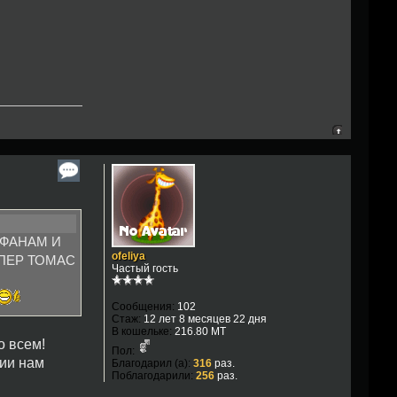
ЕМ ФАНАМ И
ofeliya
ПЕР ТОМАС
Частый гость
Сообщения:
102
Стаж:
12 лет 8 месяцев 22 дня
В кошельке:
216.80 MT
о всем!
Пол:
гии нам
Благодарил (а):
316
раз.
Поблагодарили:
256
раз.