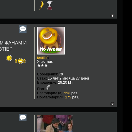
ВСЕМ ФАНАМ И
СУПЕР
jasmin
Участник
Сообщения:
79
Стаж:
15 лет 2 месяца 27 дней
В кошельке:
29.20 MT
Пол:
Благодарил (а):
598
раз.
Поблагодарили:
175
раз.