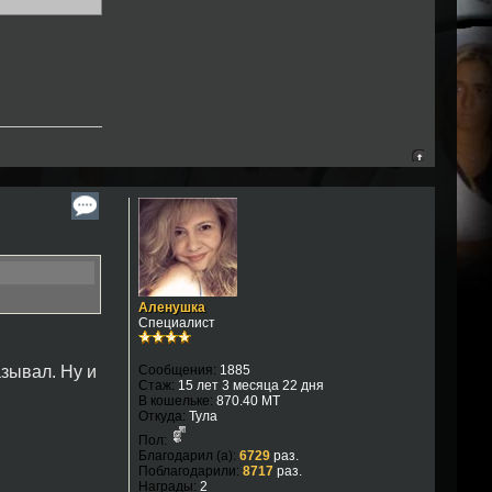
Аленушка
Специалист
азывал. Ну и
Сообщения:
1885
Стаж:
15 лет 3 месяца 22 дня
В кошельке:
870.40 MT
Откуда:
Тула
Пол:
Благодарил (а):
6729
раз.
Поблагодарили:
8717
раз.
Награды:
2