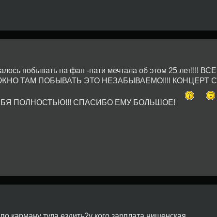
алось побывать на фан -пати мечтала об этом 25 лет!!!! 
ЖНО ТАМ ПОБЫВАТЬ ЭТО НЕЗАБЫВАЕМО!!!! КОНЦЕРТ 
ЕБЯ ПОЛНОСТЬЮ!!! СПАСИБО ЕМУ БОЛЬШОЕ!
е по карману туда ездить?у кого зарплата нищенская.