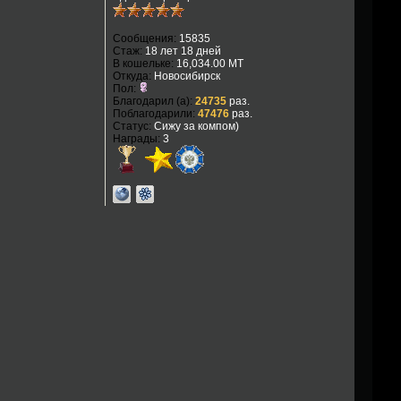
Сообщения:
15835
Стаж:
18 лет 18 дней
В кошельке:
16,034.00 MT
Откуда:
Новосибирск
Пол:
Благодарил (а):
24735
раз.
Поблагодарили:
47476
раз.
Статус:
Сижу за компом)
Награды:
3