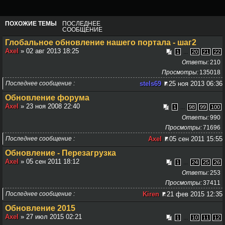
ПОХОЖИЕ ТЕМЫ
ПОСЛЕДНЕЕ
СООБЩЕНИЕ
Глобальное обновление нашего портала - шаг2
Axel
» 02 авг 2013 18:25
...
1
20
21
22
Ответы
210
Просмотры
135018
Последнее сообщение
stels69
25 ноя 2013 06:36
Обновление форума
Axel
» 23 ноя 2008 22:40
...
1
98
99
100
Ответы
990
Просмотры
71696
Последнее сообщение
Axel
05 сен 2011 15:55
Обновление - Перезагрузка
Axel
» 05 сен 2011 18:12
...
1
24
25
26
Ответы
253
Просмотры
37411
Последнее сообщение
Kiren
21 фев 2015 12:35
Обновление 2015
Axel
» 27 июл 2015 02:21
...
1
10
11
12