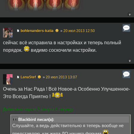
☻
bohlenanders-katia
»
20 июл 2013 12:50
сейчас всё исправила в настройках и теперь полный
порядок.
видимо соскочили настройки.
☻
LanaStef
»
20 июл 2013 13:07
Очень за Нас Рада ! Всё Новое-а Особенно Улучшенное-
Это Всегда Приятно !
Добавлено спустя 2 минуты 1 секунду:
Blackbird писал(а):
Слушайте, а ведь действительно я теперь вообще не
представляю, как жила ДО нашего форума