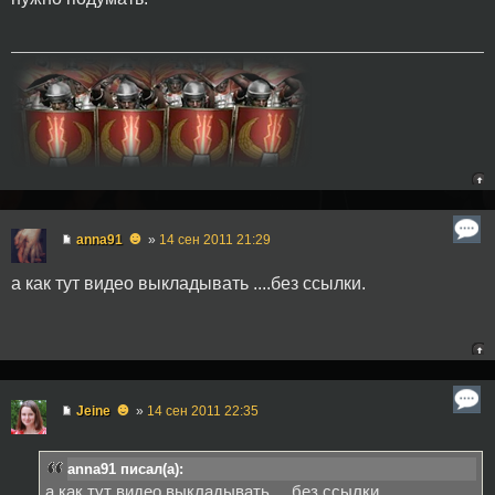
☻
anna91
»
14 сен 2011 21:29
а как тут видео выкладывать ....без ссылки.
☻
Jeine
»
14 сен 2011 22:35
anna91 писал(а):
а как тут видео выкладывать ....без ссылки.