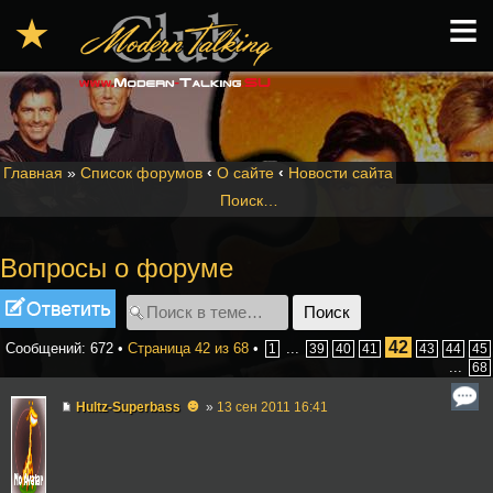
≡
★
Главная
»
Список форумов
‹
О сайте
‹
Новости сайта
Поиск…
Вопросы о форуме
Ответить
42
Сообщений: 672 •
Страница
42
из
68
•
...
1
39
40
41
43
44
45
...
68
☻
Hultz-Superbass
»
13 сен 2011 16:41