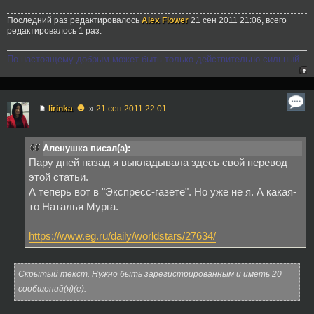
Последний раз редактировалось
Alex Flower
21 сен 2011 21:06, всего
редактировалось 1 раз.
По-настоящему добрым может быть только действительно сильный.
☻
lirinka
»
21 сен 2011 22:01
Аленушка писал(а):
Пару дней назад я выкладывала здесь свой перевод
этой статьи.
А теперь вот в "Экспресс-газете". Но уже не я. А какая-
то Наталья Мурга.
https://www.eg.ru/daily/worldstars/27634/
Скрытый текст. Нужно быть зарегистрированным и иметь 20
сообщений(я)(е).