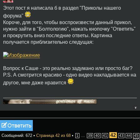
Этот пост я написала б в раздел "Приколы нашего
форума"
Короче, для того, чтобы воспроизвести данный прикол,
нужно зайти в "Болтологию", нажать кнопочку "Ответить"
и прокрутить вниз последние ответы. Картинка
получается приблизительно следущая:
Вопрос к Саше - это реально задумано или просто баг?
P.S. А смотрится красиво - одно видео накладывается на
другое, мне даже нравится
Ответить
42
Сообщений: 672 •
Страница
42
из
68
•
...
1
39
40
41
43
44
45