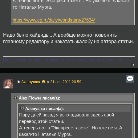
А теперь вот в "Экспресс-газете". Но уже не я. А какая-
то Наталья Мурга.
https://www.eg.ru/daily/worldstars/27634/
Надо было хайдидь... А вообще можно позвонить
главному редактору и накатать жалобу на автора статьи.
По-настоящему добрым может быть только действительно сильный.
☻
Аленушка
»
21 сен 2011 20:59
Alex Flower писал(а):
Аленушка писал(а):
Пару дней назад я выкладывала здесь свой
перевод этой статьи.
А теперь вот в "Экспресс-газете". Но уже не я. А
какая-то Наталья Мурга.