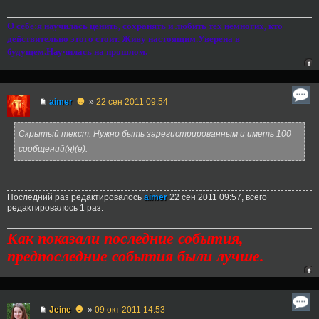
О себе:я научилась ценить, сохранять и любить тех немногих, кто
действительно этого стоит. Живу настоящим.Уверена в
будущем.Научилась на прошлом.
☻
aimer
»
22 сен 2011 09:54
Скрытый текст. Нужно быть зарегистрированным и иметь 100
сообщений(я)(е).
Последний раз редактировалось
aimer
22 сен 2011 09:57, всего
редактировалось 1 раз.
Как показали последние события,
предпоследние события были лучше.
☻
Jeine
»
09 окт 2011 14:53