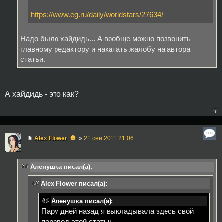
https://www.eg.ru/daily/worldstars/27634/
Надо было хайдидь... А вообще можно позвонить
главному редактору и накатать жалобу на автора
статьи.
А хайдидь - это как?
☻
Alex Flower
»
21 сен 2011 21:06
Аленушка писал(а):
Alex Flower писал(а):
Аленушка писал(а):
Пару дней назад я выкладывала здесь свой
перевод этой статьи.