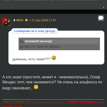
☻
Miele
»
17 апр 2009 17:07
Сообщение не в тему (флуд)
Strelnikoff писал(а):
да простят меня ее фанаты
думаешь, есть такие???
А кто знает (простите, может я - невнимательна), Олаф
Мендес этот, чем занимается? Уж очень на альфонса по
виду смахивает...
OPEN YOUR EYES
to the beauty around you,
OPEN YOUR MIND
to the
wonders of life,