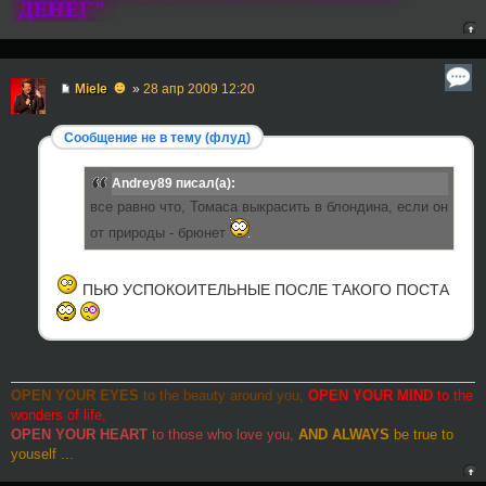
ДЕНЕГ"
☻
Miele
»
28 апр 2009 12:20
Сообщение не в тему (флуд)
Andrey89 писал(а):
все равно что, Томаса выкрасить в блондина, если он
от природы - брюнет
ПЬЮ УСПОКОИТЕЛЬНЫЕ ПОСЛЕ ТАКОГО ПОСТА
OPEN YOUR EYES
to the beauty around you,
OPEN YOUR MIND
to the
wonders of life,
OPEN YOUR HEART
to those who love you,
AND ALWAYS
be true to
youself ...