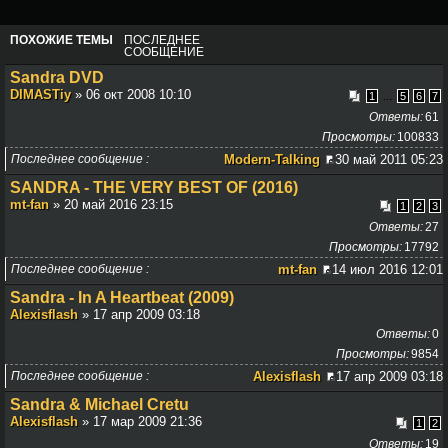
ПОХОЖИЕ ТЕМЫ
ПОСЛЕДНЕЕ
СООБЩЕНИЕ
Sandra DVD
DIMASTiy
» 06 окт 2008 10:10
...
1
5
6
7
Ответы
61
Просмотры
100833
Последнее сообщение
Modern-Talking
30 май 2011 05:23
SANDRA - THE VERY BEST OF (2016)
mt-fan
» 20 май 2016 23:15
1
2
3
Ответы
27
Просмотры
17792
Последнее сообщение
mt-fan
14 июл 2016 12:01
Sandra - In A Heartbeat (2009)
Alexisflash
» 17 апр 2009 03:18
Ответы
0
Просмотры
9854
Последнее сообщение
Alexisflash
17 апр 2009 03:18
Sandra & Michael Cretu
Alexisflash
» 17 мар 2009 21:36
1
2
Ответы
19