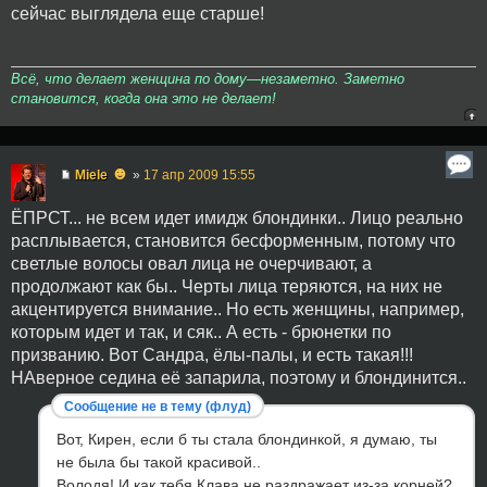
сейчас выглядела еще старше!
Всё, что делает женщина по дому—незаметно. Заметно
становится, когда она это не делает!
☻
Miele
»
17 апр 2009 15:55
ЁПРСТ... не всем идет имидж блондинки.. Лицо реально
расплывается, становится бесформенным, потому что
светлые волосы овал лица не очерчивают, а
продолжают как бы.. Черты лица теряются, на них не
акцентируется внимание.. Но есть женщины, например,
которым идет и так, и сяк.. А есть - брюнетки по
призванию. Вот Сандра, ёлы-палы, и есть такая!!!
НАверное седина её запарила, поэтому и блондинится..
Сообщение не в тему (флуд)
Вот, Кирен, если б ты стала блондинкой, я думаю, ты
не была бы такой красивой..
Володя! И как тебя Клава не раздражает из-за корней?