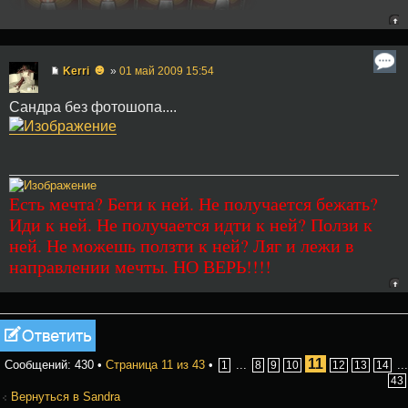
☻
Kerri
»
01 май 2009 15:54
Сандра без фотошопа....
Есть мечта? Беги к ней. Не получается бежать?
Иди к ней. Не получается идти к ней? Ползи к
ней. Не можешь ползти к ней? Ляг и лежи в
направлении мечты. НО ВЕРЬ!!!!
Ответить
11
Сообщений: 430 •
Страница
11
из
43
•
...
...
1
8
9
10
12
13
14
43
Вернуться в Sandra