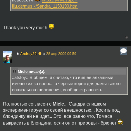
illu.de/musik/Sandra_1159190.html
Thank you very much
☻
Andrey89
»
28 апр 2009 09:59
Miele писал(а):
::atstoy:: В общем, я считаю, что вид ее алкашный
именно из-за волос.. а черные корни для дамы такого
социального положения, вообще странность..
Полностью согласен с
Miele
... Сандра слишком
экспериментирует со своей внешностью... Косить под
блондинку ей не идет... Это, все равно что, Томаса
выкрасить в блондина, если он от природы - брюнет