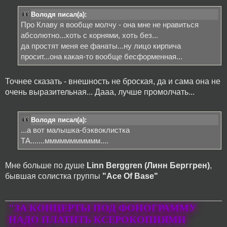
Володя писал(а):
Про Клаву я вообще молчу - она мне не нравиться
абсолютно...хоть с корнями, хоть без...
да простят меня ее фанаты...ну лицо кирпича
просит...она какая-то вообще бесформенная...
Точнее сказать - внешность не броская, да и сама она не
очень выразительная... Дааа, лучше промолчать...
Володя писал(а):
...а вот малышка-бэквоклистка
ТА.......ммммммммммм....
Мне больше по душе
Linn Berggren (Линн Берггрен)
,
бывшая солистка группы
"Ace Of Base"
"ЗА КОНЦЕРТЫ ПОД ФОНОГРАММУ
НАДО ПЛАТИТЬ КСЕРОКОПИЯМИ