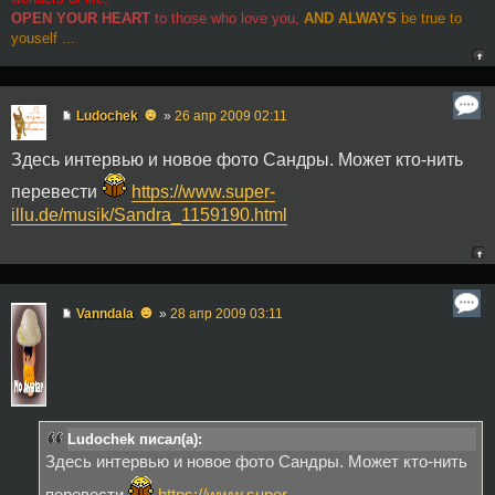
OPEN YOUR HEART
to those who love you,
AND ALWAYS
be true to
youself ...
☻
Ludochek
»
26 апр 2009 02:11
Здесь интервью и новое фото Сандры. Может кто-нить
перевести
https://www.super-
illu.de/musik/Sandra_1159190.html
☻
Vanndala
»
28 апр 2009 03:11
Ludochek писал(а):
Здесь интервью и новое фото Сандры. Может кто-нить
перевести
https://www.super-