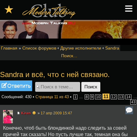
≡
★
Главная
»
Список форумов
‹
Другие исполнители
‹
Sandra
Поиск…
Sandra и всё, что с ней связано.
Ответить
11
Сообщений: 430 •
Страница
11
из
43
•
...
...
1
8
9
10
12
13
14
43
☻
Kiren
»
17 апр 2009 15:47
Конечно, чтоб быть блондинкой надо следить за совей
причей так сказать! Но пусть лучше так, темная она бы