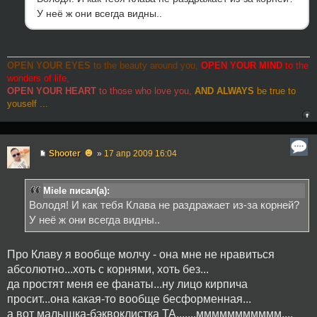
У неё ж они всегда видны..
OPEN YOUR EYES
to the beauty around you,
OPEN YOUR MIND
to the
wonders of life,
OPEN YOUR HEART
to those who love you,
AND ALWAYS
be true to
youself ...
☻
Shooter
»
17 апр 2009 16:04
Miele писал(а):
Володя! И как тебя Клава не раздражает из-за корней?
У неё ж они всегда видны..
Про Клаву я вообще молчу - она мне не нравиться
абсолютно...хоть с корнями, хоть без...
да простят меня ее фанаты...ну лицо кирпича
просит...она какая-то вообще бесформенная...
а вот малышка-бэквоклистка ТА.......ммммммммммм....