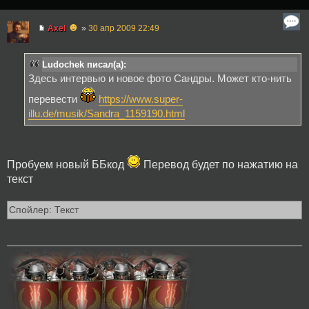
☻
Axel
»
30 апр 2009 22:49
Ludochek писал(а):
Здесь интервью и новое фото Сандры. Может кто-нить
перевести
https://www.super-
illu.de/musik/Sandra_1159190.html
Пробуем новый ББкод
Перевод будет по нажатию на
текст
Спойлер: Текст