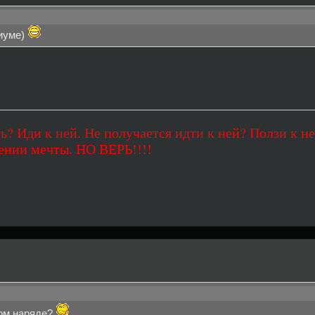
диуме)
ь? Иди к ней. Не получается идти к ней? Ползи к не
ении мечты. НО ВЕРЬ!!!!
ком наряде?