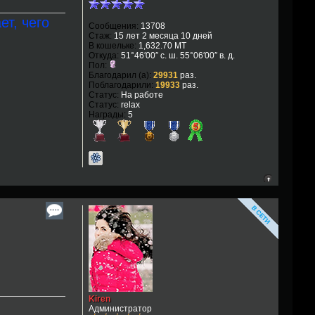
ет, чего
Сообщения:
13708
Стаж:
15 лет 2 месяца 10 дней
В кошельке:
1,632.70 MT
Откуда:
51°46′00″ с. ш. 55°06′00″ в. д.
Пол:
Благодарил (а):
29931
раз.
Поблагодарили:
19933
раз.
Статус:
На работе
Статус:
relax
Награды:
5
Kiren
Администратор