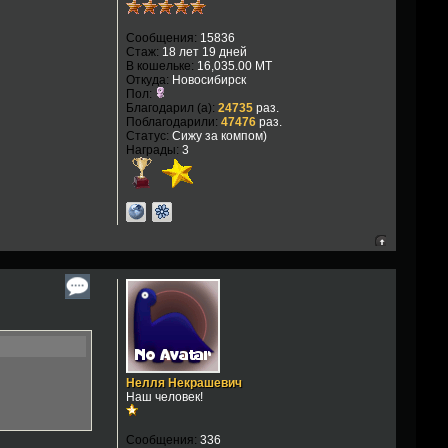
Сообщения:
15836
Стаж:
18 лет 19 дней
В кошельке:
16,035.00 MT
Откуда:
Новосибирск
Пол:
Благодарил (а):
24735
раз.
Поблагодарили:
47476
раз.
Статус:
Сижу за компом)
Награды:
3
Нелля Некрашевич
Наш человек!
Сообщения:
336