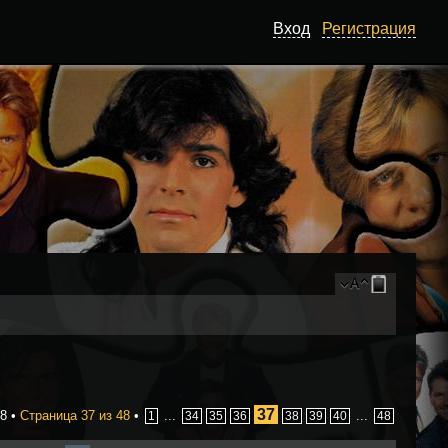
Вход
Регистрация
37
8 •
Страница
37
из
48
•
...
...
1
34
35
36
38
39
40
48