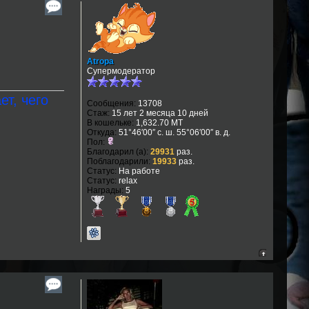
Atropa
Супермодератор
ет, чего
Сообщения:
13708
Стаж:
15 лет 2 месяца 10 дней
В кошельке:
1,632.70 MT
Откуда:
51°46′00″ с. ш. 55°06′00″ в. д.
Пол:
Благодарил (а):
29931
раз.
Поблагодарили:
19933
раз.
Статус:
На работе
Статус:
relax
Награды:
5