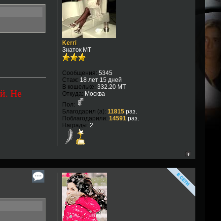
Kerri
Знаток МТ
Сообщения:
5345
Стаж:
18 лет 15 дней
В кошельке:
332.20 MT
й. Не
Откуда:
Москва
Пол:
Благодарил (а):
11815
раз.
Поблагодарили:
14591
раз.
Награды:
2