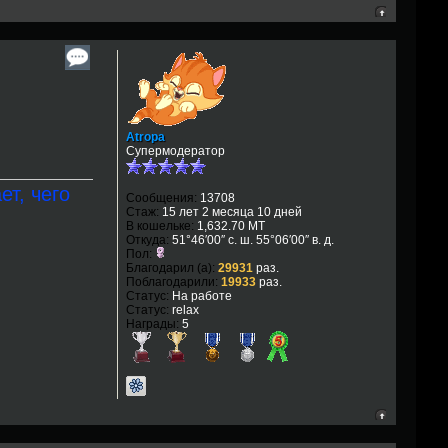
Atropa
Супермодератор
ет, чего
Сообщения:
13708
Стаж:
15 лет 2 месяца 10 дней
В кошельке:
1,632.70 MT
Откуда:
51°46′00″ с. ш. 55°06′00″ в. д.
Пол:
Благодарил (а):
29931
раз.
Поблагодарили:
19933
раз.
Статус:
На работе
Статус:
relax
Награды:
5