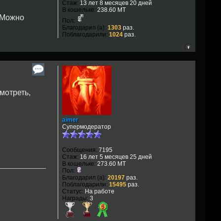
Стаж:
13 лет 8 месяцев 20 дней
В кошельке:
238.60 MT
 Можно
Пол:
Благодарил (а):
1303
раз.
Поблагодарили:
1024
раз.
мотреть,
aimer
Супермодератор
Сообщения:
7195
Стаж:
16 лет 5 месяцев 25 дней
В кошельке:
273.60 MT
Пол:
Благодарил (а):
20197
раз.
Поблагодарили:
15495
раз.
Статус:
На работе
Награды:
3