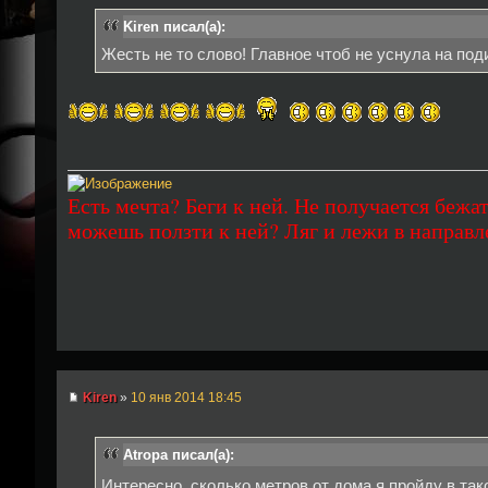
Kiren писал(а):
Жесть не то слово! Главное чтоб не уснула на по
Есть мечта? Беги к ней. Не получается бежат
можешь ползти к ней? Ляг и лежи в направл
Kiren
»
10 янв 2014 18:45
Atropa писал(а):
Интересно, сколько метров от дома я пройду в та