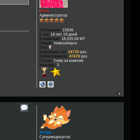
Kiren
Администратор
Сообщения:
15836
Стаж:
18 лет 19 дней
В кошельке:
16,035.00 MT
Откуда:
Новосибирск
Пол:
Благодарил (а):
24735
раз.
Поблагодарили:
47476
раз.
Статус:
Сижу за компом)
Награды:
3
Atropa
Супермодератор