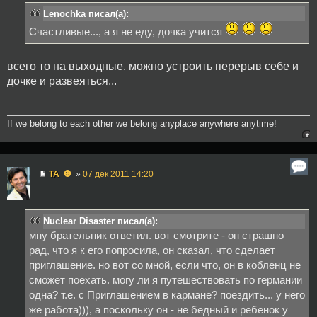
Lenochka писал(а):
Счастливые..., а я не еду, дочка учится
всего то на выходные, можно устроить перерыв себе и
дочке и развеяться...
If we belong to each other we belong anyplace anywhere anytime!
☻
TA
»
07 дек 2011 14:20
Nuclear Disaster писал(а):
мну брательник ответил. вот смотрите - он страшно
рад, что я к его попросила, он сказал, что сделает
приглашение. но вот со мной, если что, он в кобленц не
сможет поехать. могу ли я путешествовать по германии
одна? т.е. с Приглашением в кармане? поездить... у него
же работа))), а поскольку он - не бедный и ребенок у