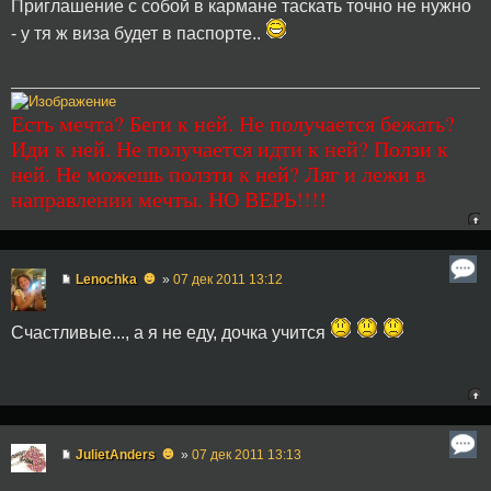
Приглашение с собой в кармане таскать точно не нужно
- у тя ж виза будет в паспорте..
Есть мечта? Беги к ней. Не получается бежать?
Иди к ней. Не получается идти к ней? Ползи к
ней. Не можешь ползти к ней? Ляг и лежи в
направлении мечты. НО ВЕРЬ!!!!
☻
Lenochka
»
07 дек 2011 13:12
Счастливые..., а я не еду, дочка учится
☻
JulietAnders
»
07 дек 2011 13:13