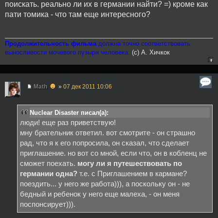
поискать. реально ли их в германии найти? =) кроме как
пати томика - что там еще интересного?
Продолжительность фильма
должна точно соответствовать
выносливости мочевого пузыря человека.
(с) А. Хичкок
☻
Math
»
07 дек 2011 10:06
Nuclear Disaster писал(а):
люди! еще раз приветствую!
мну брательник ответил. вот смотрите - он страшно
рад, что я к его попросила, он сказал, что сделает
приглашение. но вот со мной, если что, он в кобленц не
сможет поехать.
могу ли я путешествовать по
германии одна?
т.е. с Приглашением в кармане?
поездить... у него же работа))), а поскольку он - не
бедный и ребенок у него еще малеха, - он меня
поспонсирует))).