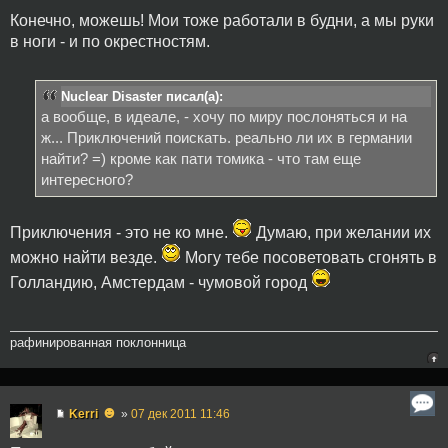
Конечно, можешь! Мои тоже работали в будни, а мы руки
в ноги - и по окрестностям.
Nuclear Disaster писал(а):
а вообще, в идеале, - хочу по миру послоняться и на
ж... Приключений поискать. реально ли их в германии
найти? =) кроме как пати томика - что там еще
интересного?
Приключения - это не ко мне.
Думаю, при желании их
можно найти везде.
Могу тебе посоветовать сгонять в
Голландию, Амстердам - чумовой город
рафинированная поклонница
☻
Kerri
»
07 дек 2011 11:46