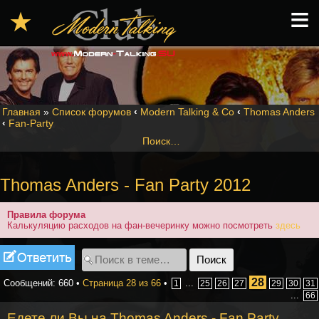
≡
★
Главная
»
Список форумов
‹
Modern Talking & Co
‹
Thomas Anders
‹
Fan-Party
Поиск…
Thomas Anders - Fan Party 2012
Правила форума
Калькуляцию расходов на фан-вечеринку можно посмотреть
здесь
Ответить
28
Сообщений: 660 •
Страница
28
из
66
•
...
1
25
26
27
29
30
31
...
66
Едете ли Вы на Thomas Anders - Fan Party