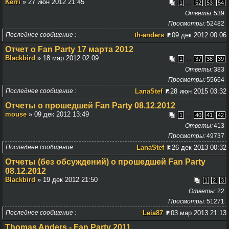
Kerri
» 27 июн 2012 21:45
...
1
52
53
54
Ответы
539
Просмотры
52482
Последнее сообщение
th-anders
09 дек 2012 00:06
Отчет о Fan Party 17 марта 2012
Blackbird
» 18 мар 2012 02:09
...
1
37
38
39
Ответы
383
Просмотры
55664
Последнее сообщение
LanaStef
28 июн 2015 03:32
Отчеты о прошедшей Fan Party 08.12.2012
mouse
» 09 дек 2012 13:49
...
1
40
41
42
Ответы
413
Просмотры
49737
Последнее сообщение
LanaStef
26 дек 2013 00:32
Отчеты (без обсуждений) о прошедшей Fan Party
08.12.2012
Blackbird
» 19 дек 2012 21:50
1
2
3
Ответы
22
Просмотры
51271
Последнее сообщение
Leia87
03 мар 2013 21:13
Thomas Anders - Fan Party 2011