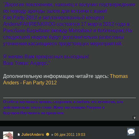
"Дорогие поклонники, наконец я получил подтверждение
по поводу аренды залов для встречи с вами!
Fan Party-2012 и запланированный концерт
Аnders/FAHRENKROG состоятся 17 марта 2012 года в
Рансбахе-Баумбахе (между Montabaur и Кобленцом).На
следующей неделе будут дополнительно разосланы
уточнения,касающиеся предстоящих мероприятий.
Я желаю Вам прекрасных выходных!
Ваш Томас Андерс."
Дополнительную информацию читайте здесь:
Thomas
Anders - Fan Party 2012
О себе:я научилась ценить, сохранять и любить тех немногих, кто
действительно этого стоит. Живу настоящим.Уверена в
будущем.Научилась на прошлом.
☻
JulietAnders
»
06 дек 2011 19:03