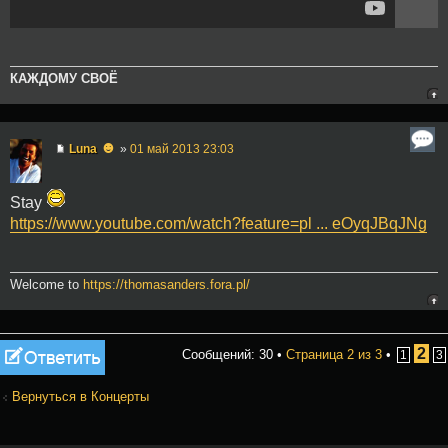
КАЖДОМУ СВОЁ
☻
Luna
»
01 май 2013 23:03
Stay
https://www.youtube.com/watch?feature=pl ... eOyqJBqJNg
Welcome to
https://thomasanders.fora.pl/
Ответить
2
Сообщений: 30 •
Страница
2
из
3
•
1
3
Вернуться в Концерты