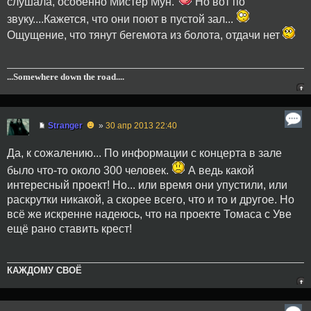
слушала, особенно Мистер Мун.
Но вот по
звуку....Кажется, что они поют в пустой зал...
Ощущение, что тянут бегемота из болота, отдачи нет
...Somewhere down the road....
☻
Stranger
»
30 апр 2013 22:40
Да, к сожалению... По информации с концерта в зале
было что-то около 300 человек.
А ведь какой
интересный проект! Но... или время они упустили, или
раскрутки никакой, а скорее всего, что и то и другое. Но
всё же искренне надеюсь, что на проекте Томаса с Уве
ещё рано ставить крест!
КАЖДОМУ СВОЁ