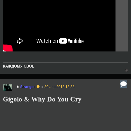
КАЖДОМУ СВОЁ
☻
Stranger
»
30 апр 2013 13:38
Gigolo & Why Do You Cry