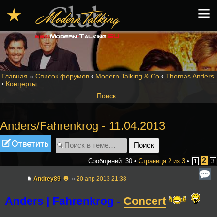
≡
★
Главная
»
Список форумов
‹
Modern Talking & Co
‹
Thomas Anders
‹
Концерты
Поиск…
Anders/Fahrenkrog - 11.04.2013
Ответить
2
Сообщений: 30 •
Страница
2
из
3
•
1
3
☻
Andrey89
»
20 апр 2013 21:38
Anders | Fahrenkrog -
Concert