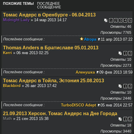
ПОХОЖИЕ ТЕМЫ
ПОСЛЕДНЕЕ
СООБЩЕНИЕ
Томас Андерс в Оренбурге - 06.04.2013
Midnight Lady
» 14 мар 2013 14:17
1
2
3
4
5
Ответы
46
Просмотры
7765
Последнее сообщение
Atropa
11 апр 2013 07:22
Thomas Anders в Братиславе 05.01.2013
Kerri
» 06 янв 2013 02:25
1
2
Ответы
10
Просмотры
2273
Последнее сообщение
Аленушка
09 фев 2013 18:59
Томас Андерс в Тойла, Эстония 25.08.2013
Blackbird
» 26 авг 2013 17:42
1
2
Ответы
10
Просмотры
2446
Последнее сообщение
TurboDISCO Adept
05 янв 2014 22:57
21.09.2013 Херсон. Томас Андерс на Дне Города
Math
» 21 сен 2013 15:38
1
2
Ответы
18
Просмотры
3440