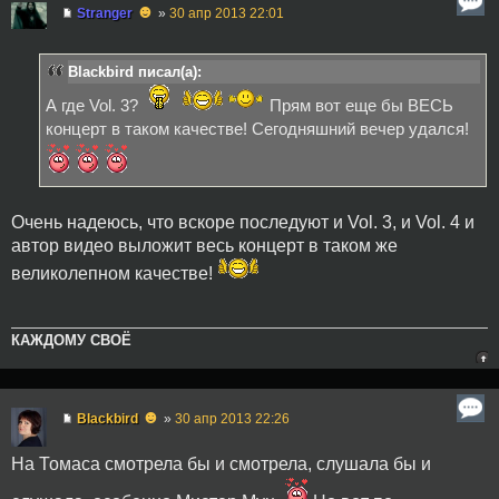
☻
Stranger
»
30 апр 2013 22:01
Blackbird писал(а):
А где Vol. 3?
Прям вот еще бы ВЕСЬ
концерт в таком качестве! Сегодняшний вечер удался!
Очень надеюсь, что вскоре последуют и Vol. 3, и Vol. 4 и
автор видео выложит весь концерт в таком же
великолепном качестве!
КАЖДОМУ СВОЁ
☻
Blackbird
»
30 апр 2013 22:26
На Томаса смотрела бы и смотрела, слушала бы и