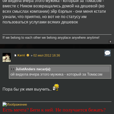
ой видела вчера этого мужика - который за Томасом -
вместе с Ником возвращались домой на дешевой (во
всех смыслах компании) эйр бэрлын - они меня кстати
узнали, что приятно, но вот не по статусу им
пользоваться услугами всяких дешевок
If we belong to each other we belong anyplace anywhere anytime!
☻
Kerri
»
02 июл 2012 16:36
JulietAnders писал(а):
ой видела вчера этого мужика - который за Томасом
Пора бы уж имя выучить..
Есть мечта? Беги к ней. Не получается бежать?