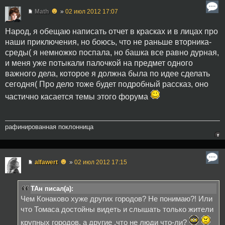
☻
Math
»
02 июл 2012 17:07
Народ, я обещаю написать отчет в красках и в лицах про
наши приключения, но боюсь, что не раньше вторника-
среды( я немножко поспала, но башка все равно дурная,
и меня уже потыкали палочкой на предмет одного
важного дела, которое я должна была по идее сделать
сегодня( Про дело тоже будет подробный рассказ, оно
частично касается темы этого форума
рафинированная поклонница
☻
alfawert
»
02 июл 2012 17:15
ТАн писал(а):
Чем Конаково хуже других городов? Не понимаю?! Или
что Томаса достойны видеть и слышать только жители
крупных городов, а другие ,что не люди что-ли?