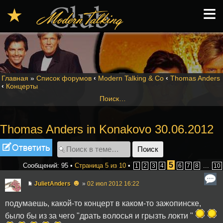
≡
★
Главная
»
Список форумов
‹
Modern Talking & Co
‹
Thomas Anders
‹
Концерты
Поиск…
Thomas Anders in Konakovo 30.06.2012
Ответить
5
Сообщений: 95 •
Страница
5
из
10
•
...
1
2
3
4
6
7
8
10
☻
JulietAnders
»
02 июл 2012 16:22
подумаешь, какой-то концерт в каком-то зажопинске,
было бы из за чего "драть волосья и грызть локти "