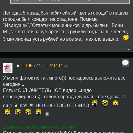
Лет эдак 5 назад был юбилейный "день города" в нашем
городке,был концерт на стадионе. Помимо
"Иванушек","Отпетых мошенников"и др. были и "Бони
М",так вот эти заруб.артисты срубили тогда за 6-7 песен,
3 миллиона,пусть рублей,но все же... нехило вышло...
☻
kati
»
02 июл 2012 19:44
У меня фоток не так много))) постараюсь выложить все
сегодня...
Есть ИСКЛЮЧИТЕЛЬНОЕ видео....надо
перекодировать)...голова правда дурная....поездочка та
еще была!!!!!!!! НО ОНО ТОГО СТОИЛО
!!!!
Добавлено спустя 1 минуту 41 секунду: