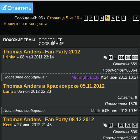
Ответить
5
Сообщений: 95 •
Страница
5
из
10
•
...
1
2
3
4
6
7
8
10
Вернуться в Концерты
ПОХОЖИЕ ТЕМЫ
ПОСЛЕДНЕЕ
СООБЩЕНИЕ
Thomas Anders - Fan Party 2012
lirinka
» 08 май 2011 23:14
...
1
64
65
66
Ответы
659
Просмотры
66064
Последнее сообщение
Midnight Lady
24 июн 2012 13:27
Thomas Anders в Красноярске 05.11.2012
Luna
» 06 ноя 2012 22:23
Ответы
9
Просмотры
1879
Последнее сообщение
Math
05 ноя 2013 19:59
Thomas Anders - Fan Party 08.12.2012
Kerri
» 27 июн 2012 21:45
...
1
52
53
54
Ответы
539
Просмотры
52505