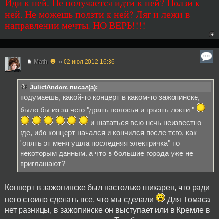
Иди к ней. Не получается идти к ней? Ползи к
ней. Не можешь ползти к ней? Ляг и лежи в
направлении мечты. НО ВЕРЬ!!!!
☻
Math
»
02 июл 2012 16:36
JulietAnders писал(а):
подумаешь, какой-то концерт в каком-то зажопинске,
было бы из за чего "драть волосья и грызть локти "
и шататься всю ночь неизвестно
где, ибо концерт начался и кончился после того, как
"опять от меня ушла последняя электричка" по
некоторым данным. а что в большие города уже не
приглашают?
Концерт в зажопинске был настолько шикарен, что ради
него стоило сделать всё, что мы сделали
Для Томаса
нет разницы, в зажопинске он выступает или в Кремле в