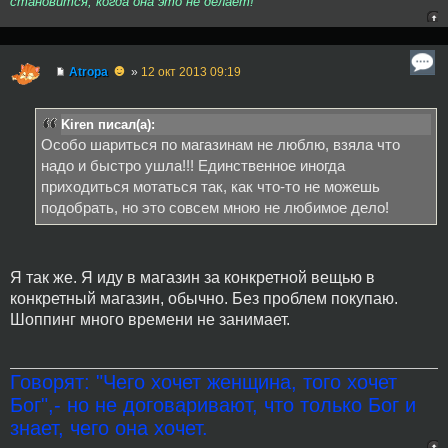
становится, когда она это не делает!
☻
Atropa
»
12 окт 2013 09:19
Kiren писал(а):
Особо шариться по магазинам не люблю, взяла что
надо и быстро ушла!!! Единственное иногда
приходиться мотаться так, как что-то не можешь
подобрать, но это совсем мною не любимое дело!
Я так же. Я иду в магазин за конкретной вещью в
конкретный магазин, обычно. Без проблем покупаю.
Шоппинг много времени не занимает.
Говорят: "Чего хочет женщина, того хочет
Бог",- но не договаривают, что только Бог и
знает, чего она хочет.