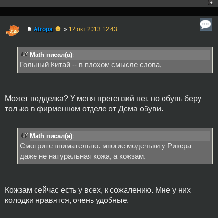
☻
Atropa
»
12 окт 2013 12:43
Math писал(а):
Гольный Китай -- в плохом смысле слова,
Может подделка? У меня претензий нет, но обувь беру
только в фирменном отделе от Дома обуви.
Math писал(а):
Смотрите внимательно: многие модельки у Рикера
даже не натуральная кожа, а кожзам.
Кожзам сейчас есть у всех, к сожалению. Мне у них
колодки нравятся, очень удобные.