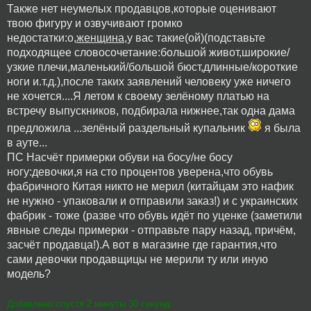
Также нет неумелых продавцов,которые оценивают
твою фигуру и озвучивают громко
недостатки:о,
женщина
,у вас такие(ой)(подставьте
подходящее словосочетание:большой живот,широкие/
узкие плечи,маленький/большой бюст,длинные/короткие
ноги и.т.д.),после таких заявлений человеку уже ничего
не хочется....Я летом к своему зелёному платью на
встречу выпускников, подбирала нижнее,так одна дама
предложила ...зелёный раздельный купальник
я была
в ауте...
ПС Насчёт примерки обуви на босу/не босу
ногу:девочки,я на сто процентов уверена,что обувь
фабричного Китая никто не мерил (китайцам это нафик
не нужно - упаковали и отправили заказ!) и с украинских
фабрик - тоже (разве что обувь идёт по уценке (заметили
явные следы примерки - отправьте пару назад, причём,
засчёт продавца!).А вот в магазине где гарантия,что
сами девочки продавщицы не мерили ту или иную
модель?
Добавлено спустя 2 минуты 30 секунд: