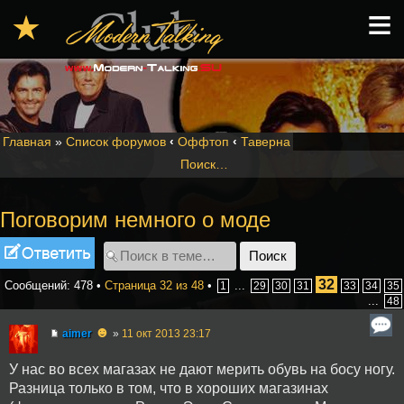
≡
★
Главная
»
Список форумов
‹
Оффтоп
‹
Таверна
Поиск…
Поговорим немного о моде
Ответить
32
Сообщений: 478 •
Страница
32
из
48
•
...
1
29
30
31
33
34
35
...
48
☻
aimer
»
11 окт 2013 23:17
У нас во всех магазах не дают мерить обувь на босу ногу.
Разница только в том, что в хороших магазинах