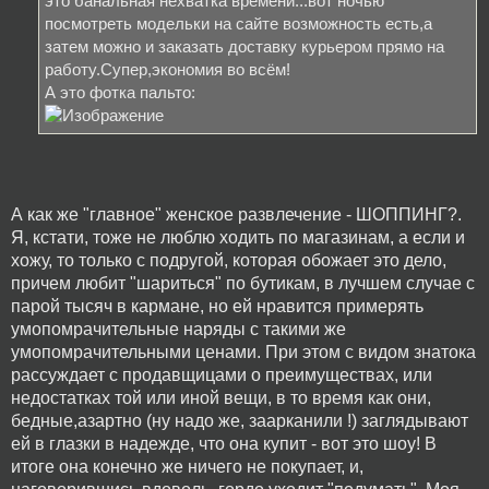
это банальная нехватка времени...вот ночью
посмотреть модельки на сайте возможность есть,а
затем можно и заказать доставку курьером прямо на
работу.Супер,экономия во всём!
А это фотка пальто:
А как же "главное" женское развлечение - ШОППИНГ?.
Я, кстати, тоже не люблю ходить по магазинам, а если и
хожу, то только с подругой, которая обожает это дело,
причем любит "шариться" по бутикам, в лучшем случае с
парой тысяч в кармане, но ей нравится примерять
умопомрачительные наряды с такими же
умопомрачительными ценами. При этом с видом знатока
рассуждает с продавщицами о преимуществах, или
недостатках той или иной вещи, в то время как они,
бедные,азартно (ну надо же, заарканили !) заглядывают
ей в глазки в надежде, что она купит - вот это шоу! В
итоге она конечно же ничего не покупает, и,