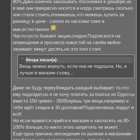
80%.Дико конечно заказывать босоножки в декабре,но
в мае они прекрасно носятся и когда смотришь сколько
они стали стоить,понимаешь,что можешь купить за
разницу в цене - сапоги из нат.кожи тоже в
мае,естественно
Часто-густо бывают акции,скидки.Подписался на
оповещения и просмотр новостей на своём мейле
занимает минут десять,но это того стоит.
Atropa писал(а):
Вещь можно вернуть, если она не подошла. Но, я
лучше в магазин схожу...
Даже не буду переубеждать,каждый выбирает то,что
ему подходит,но я не хочу платить за платье из Одессы
вместо 150 гривен - 350!Берёшь три вещи,например и
тебе идёт скидка в 30 долларов!Подключаешь подруг и
всё!
Но если нравится прийти в магазин и заплатить на 80-
100% больше,то никто этого запретить не может.
Ещё одна причина нехождения по рынкам и магазинам -