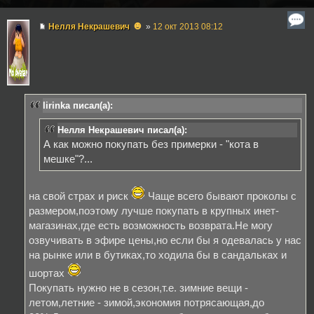
☻
Нелля Некрашевич
»
12 окт 2013 08:12
lirinka писал(а):
Нелля Некрашевич писал(а):
А как можно покупать без примерки - "кота в
мешке"?...
на свой страх и риск
Чаще всего бывают проколы с
размером,поэтому лучше покупать в крупных инет-
магазинах,где есть возможность возврата.Не могу
озвучивать в эфире цены,но если бы я одевалась у нас
на рынке или в бутиках,то ходила бы в сандальках и
шортах
Покупать нужно не в сезон,т.е. зимние вещи -
летом,летние - зимой,экономия потрясающая,до