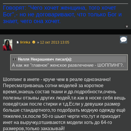
Говорят: "Чего хочет женщина, того хочет
Бог",- но не договаривают, что только Бог и
знает, чего она хочет.
☻
lirinka
»
12 окт 2013 13:05
Нелля Некрашевич писал(а):
А как же "главное" женское развлечение - ШОППИНГ?.
Шоппинг в инете - круче чем в реале однозначно!
Пересматриваешь сотни моделей за короткое
время,знаешь состав ткани и др.подробности,очень
полезны отзывы других людей,т.е.как в носке себя вещь
поведёт,как после стирки и т.д.Если у девушки размер
больше стандартного,то подобрать модную одежду ещё
тяжелее,т.к.после 50-го шьют черти что,тут и приходит
инет на выручку,отшиваются модели хоть до 64-го
размеров,только заказывай!