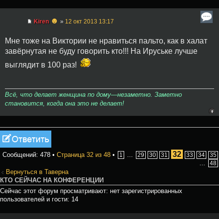
☻
Kiren
»
12 окт 2013 13:17
Мне тоже на Виктории не нравиться пальто, как в халат
завёрнутая не буду говорить кто!!! На Ируське лучше
выглядит в 100 раз!
Всё, что делает женщина по дому—незаметно. Заметно
становится, когда она это не делает!
Ответить
32
Сообщений: 478 •
Страница
32
из
48
•
...
1
29
30
31
33
34
35
...
48
Вернуться в Таверна
КТО СЕЙЧАС НА КОНФЕРЕНЦИИ
Сейчас этот форум просматривают: нет зарегистрированных
пользователей и гости: 14