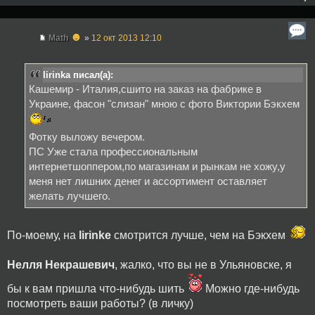
☻
Math
»
12 окт 2013 12:10
lirinka писал(а):
Кашемир - Италия,сшито на заказ на фабрике в
Украине, фасон "слизан" мною с фото Виктории Бэкхем
Фотку выложу вечером.
ПС Уже стала профессиональным
интернетшоппером,по магазинам и рынкам не хожу,у
меня нет лишних денег и ассортимент оставляет
желать лучшего.
По-моему, на
lirinkе
смотрится лучше, чем на Бэкхем
Нелля Некрашевич
, жалко, что вы не в Ульяновске, я
бы к вам пришла что-нибудь шить
Можно где-нибудь
посмотреть ваши работы? (в личку)