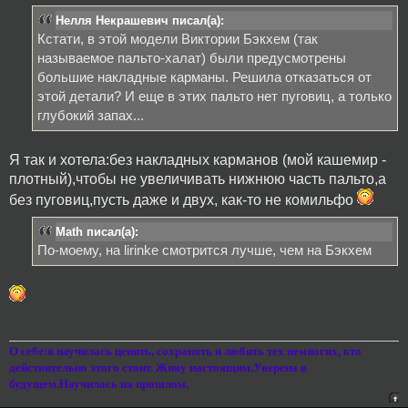
Нелля Некрашевич писал(а):
Кстати, в этой модели Виктории Бэкхем (так
называемое пальто-халат) были предусмотрены
большие накладные карманы. Решила отказаться от
этой детали? И еще в этих пальто нет пуговиц, а только
глубокий запах...
Я так и хотела:без накладных карманов (мой кашемир -
плотный),чтобы не увеличивать нижнюю часть пальто,а
без пуговиц,пусть даже и двух, как-то не комильфо
Math писал(а):
По-моему, на lirinkе смотрится лучше, чем на Бэкхем
О себе:я научилась ценить, сохранять и любить тех немногих, кто
действительно этого стоит. Живу настоящим.Уверена в
будущем.Научилась на прошлом.