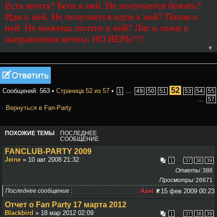
Есть мечта? Беги к ней. Не получается бежать?
Иди к ней. Не получается идти к ней? Ползи к
ней. Не можешь ползти к ней? Ляг и лежи в
направлении мечты. НО ВЕРЬ!!!!
Ответить
52
Сообщений: 563 •
Страница
52
из
57
•
...
1
49
50
51
53
54
55
...
57
Вернуться в Fan-Party
ПОХОЖИЕ ТЕМЫ
ПОСЛЕДНЕЕ
СООБЩЕНИЕ
FANCLUB-PARTY 2009
Jeine
» 10 авг 2008 21:32
...
1
37
38
39
Ответы
386
Просмотры
26671
Последнее сообщение
Axel
15 фев 2009 00:23
Отчет о Fan Party 17 марта 2012
Blackbird
» 18 мар 2012 02:09
...
1
37
38
39