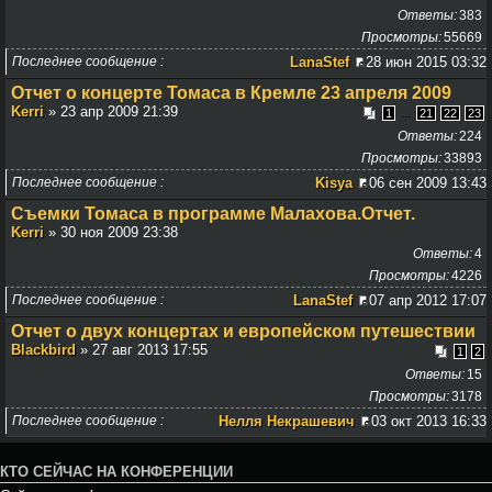
Ответы
383
Просмотры
55669
Последнее сообщение
LanaStef
28 июн 2015 03:32
Отчет о концерте Томаса в Кремле 23 апреля 2009
Kerri
» 23 апр 2009 21:39
...
1
21
22
23
Ответы
224
Просмотры
33893
Последнее сообщение
Kisya
06 сен 2009 13:43
Съемки Томаса в программе Малахова.Отчет.
Kerri
» 30 ноя 2009 23:38
Ответы
4
Просмотры
4226
Последнее сообщение
LanaStef
07 апр 2012 17:07
Отчет о двух концертах и европейском путешествии
Blackbird
» 27 авг 2013 17:55
1
2
Ответы
15
Просмотры
3178
Последнее сообщение
Нелля Некрашевич
03 окт 2013 16:33
КТО СЕЙЧАС НА КОНФЕРЕНЦИИ