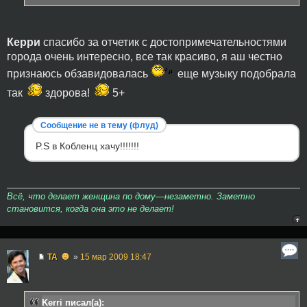
Керри
спасибо за отчетик с достопримечательностями
города очень интересно, все так красиво, я аш честно
признаюсь обзавидовалась
еще музыку подобрала
так
здорова!
5+
Сообщение не в тему (флуд)
P.S в Кобленц хачу!!!!!!!
Всё, что делает женщина по дому—незаметно. Заметно
становится, когда она это не делает!
☻
TA
»
15 мар 2009 18:47
Kerri писал(а):