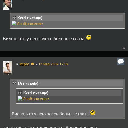
Kerri писал(а):
Видно, что у него здесь больные глаза
☻
Impro
»
14 мар 2009 12:59
TA писал(а):
Kerri писал(а):
Видно, что у него здесь больные глаза
это фотка с выступления в отборочном туре