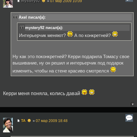
☻
mystery92
»
07 мар 2009 10:09
Axel писал(а):
mystery92 писал(а):
Интерьерчик меняют?
А по конкретней?
Ну как это поконкретней? Керри подарила Томасу свое
вышивание, ну он решил и интерьерчик под подарок
изменить, чтобы на стене красиво смотрелся
Керри меня поняла, колись давай
☻
TA
»
07 мар 2009 18:48