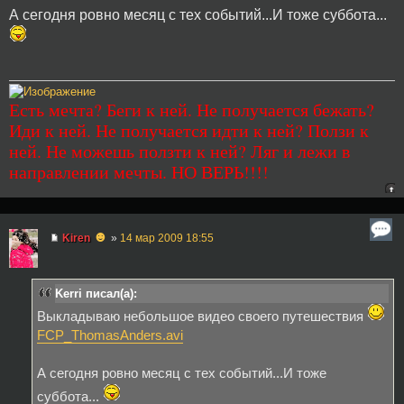
А сегодня ровно месяц с тех событий...И тоже суббота...
Есть мечта? Беги к ней. Не получается бежать?
Иди к ней. Не получается идти к ней? Ползи к
ней. Не можешь ползти к ней? Ляг и лежи в
направлении мечты. НО ВЕРЬ!!!!
☻
Kiren
»
14 мар 2009 18:55
Kerri писал(а):
Выкладываю небольшое видео своего путешествия
FCP_ThomasAnders.avi
А сегодня ровно месяц с тех событий...И тоже
суббота...