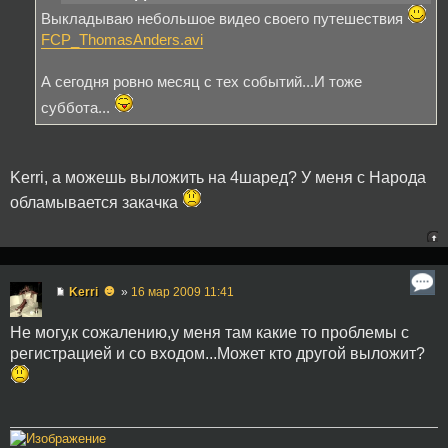
Выкладываю небольшое видео своего путешествия
FCP_ThomasAnders.avi
А сегодня ровно месяц с тех событий...И тоже
суббота...
Kerri, а можешь выложить на 4шаред? У меня с Народа
обламывается закачка
☻
Kerri
»
16 мар 2009 11:41
Не могу,к сожалению,у меня там какие то проблемы с
регистрацией и со входом...Может кто другой выложит?