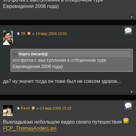
Евровидения 2006 года)
☻
TA
»
14 мар 2009 13:01
Impro писал(а):
это фотка с выступления в отборочном туре
Евровидения 2006 года)
да? ну значит тогда он тоже был не совсем здоров...
☻
Kerri
»
14 мар 2009 15:18
Выкладываю небольшое видео своего путешествия
FCP_ThomasAnders.avi