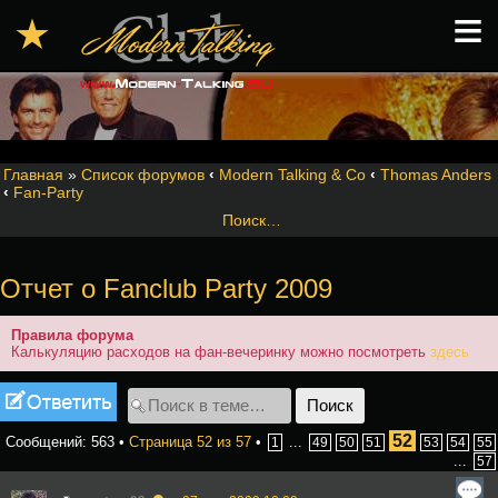
≡
★
Главная
»
Список форумов
‹
Modern Talking & Co
‹
Thomas Anders
‹
Fan-Party
Поиск…
Отчет о Fanclub Party 2009
Правила форума
Калькуляцию расходов на фан-вечеринку можно посмотреть
здесь
Ответить
52
Сообщений: 563 •
Страница
52
из
57
•
...
1
49
50
51
53
54
55
...
57