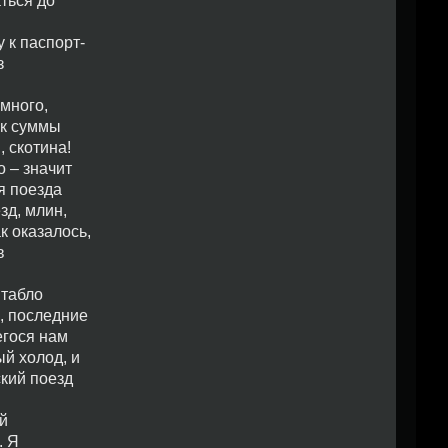
ться до
 к паспорт-
з
 много,
ок суммы
, скотина!
 – значит
я поезда
зд, млин,
к оказалось,
в
 табло
, последние
егося нам
ый холод, и
ский поезд
й
. Я