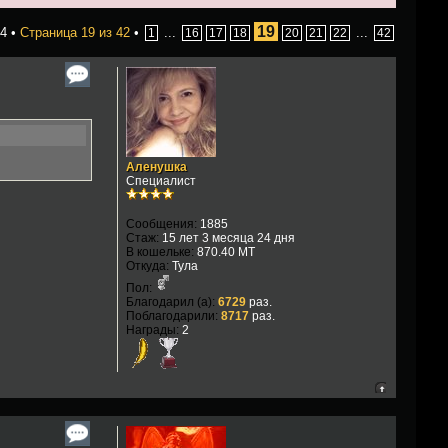
19
4 •
Страница
19
из
42
•
...
...
1
16
17
18
20
21
22
42
Аленушка
Специалист
Сообщения:
1885
Стаж:
15 лет 3 месяца 24 дня
В кошельке:
870.40 MT
Откуда:
Тула
Пол:
Благодарил (а):
6729
раз.
Поблагодарили:
8717
раз.
Награды:
2