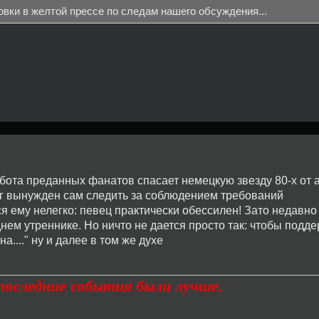
вки в желтой прессе по следам нашего обсуждения...
забота преданных фанатов спасает немецкую звезду 80-х от
нг вынужден сам следить за соблюдением требований
я ему нелегко: певец практически обессилен! Зато недавно
днем утреннике. Но ничто не дается просто так: чтобы подд
...." ну и далее в том же духе
дпоследние события были лучше.