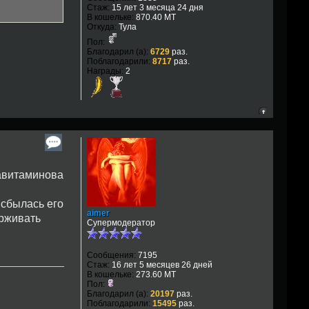
Стаж:
15 лет 3 месяца 24 дня
В кошельке:
870.40 MT
Откуда:
Тула
Пол:
Благодарил (а):
6729
раз.
Поблагодарили:
8717
раз.
Награды:
2
 авитаминова
 сбылась его
aimer
ерживать
Супермодератор
Сообщения:
7195
Стаж:
16 лет 5 месяцев 26 дней
В кошельке:
273.60 MT
Пол:
Благодарил (а):
20197
раз.
Поблагодарили:
15495
раз.