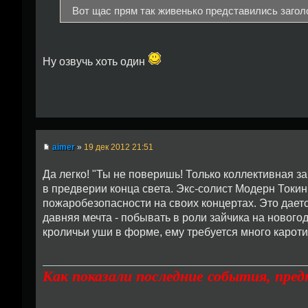
Вот щас прям так живенько представились заголо
Ну озвучь хоть один
aimer
»
19 дек 2012 21:51
Да легко! "Ты не поверишь! Только коллективная 
в предверии конца света. Экс-солист Модерн Токи
пожаробезопасности на своих концертах. Это даетс
давняя мечта - побывать в роли зайчика на нового
кроличьи уши в форме, ему требуется много каротина
Как показали последние события, пре