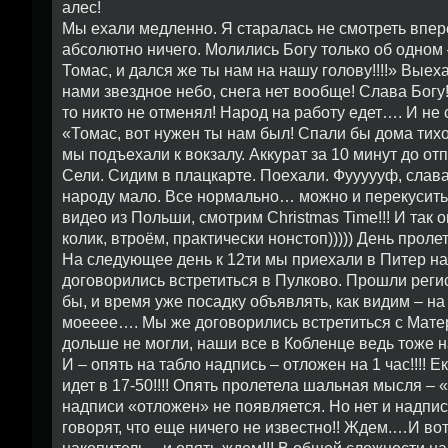
алес!
Мы ехали медленно. Я старалась не смотреть впер
абсолютно ничего. Молились Богу только об одном
Томас, и дался же ты нам на нашу голову!!!!» Выех
нами звездное небо, снега нет вообще! Слава Богу
то никто не отменял! Народ на работу едет…. И н
«Томас, вот нужен ты нам был! Спали бы дома тихо
мы подъехали к вокзалу. Аккурат за 10 минут до от
Сели. Сидим в плацкарте. Поехали. Фуууууф, слава 
народу мало. Все нормально… можно и перекусить…
видео из Польши, смотрим Christmas Time!!! И так 
колик, втроём, практически нонстоп))))) День пролет
На следующее день к 12ти мы приехали в Питер на
договорились встретиться в Пулково. Прошли регист
бы, и время уже посадку объявлять, как видим – на
моееее…. Мы же договорились встретиться с Матер
дольше не могли, наши все в Кобленце ведь тоже
И – опять на табло надпись – отложен на 1 час!!!!
идет в 17-50!!!! Опять пролетела шальная мысля – 
надписи «отложен» не появляется. Но нет и надпис
говорят, что еще ничего не известно!! Ждем.…И во