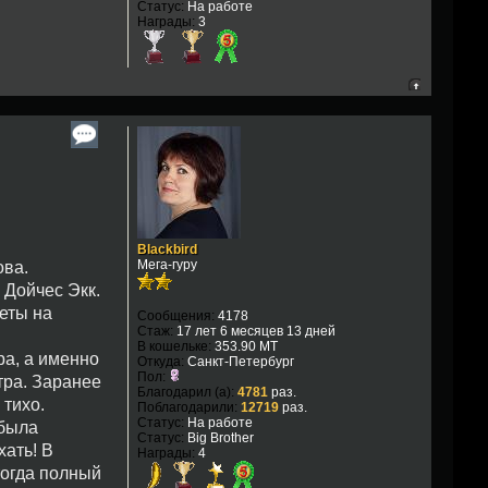
Статус:
На работе
Награды:
3
Blackbird
Мега-гуру
ова.
 Дойчес Экк.
леты на
Сообщения:
4178
Стаж:
17 лет 6 месяцев 13 дней
В кошельке:
353.90 MT
ра, а именно
Откуда:
Санкт-Петербург
Пол:
тра. Заранее
Благодарил (а):
4781
раз.
 тихо.
Поблагодарили:
12719
раз.
Статус:
На работе
 была
Статус:
Big Brother
хать! В
Награды:
4
тогда полный