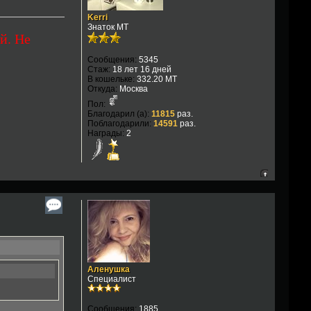
Kerri
Знаток МТ
й. Не
Сообщения:
5345
Стаж:
18 лет 16 дней
В кошельке:
332.20 MT
Откуда:
Москва
Пол:
Благодарил (а):
11815
раз.
Поблагодарили:
14591
раз.
Награды:
2
Аленушка
Специалист
Сообщения:
1885