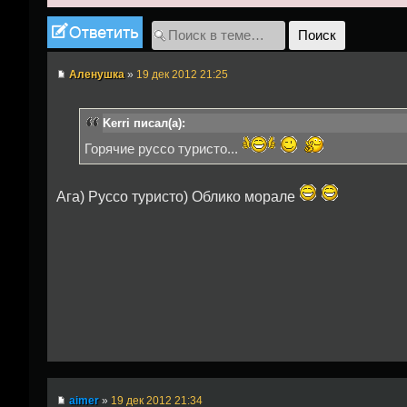
Ответить
Аленушка
»
19 дек 2012 21:25
Kerri писал(а):
Горячие руссо туристо...
Ага) Руссо туристо) Облико морале
aimer
»
19 дек 2012 21:34