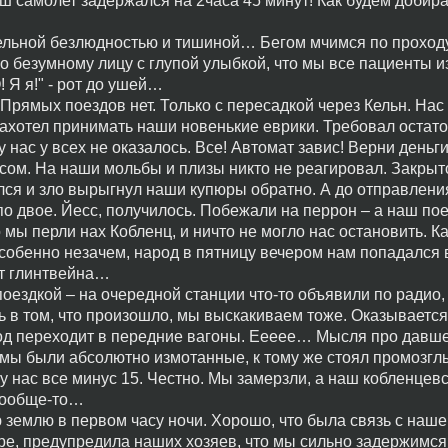
аш самолет задержался на 2часа 45 минут! Как будем добира
ельной безлюдностью и тишиной… Бегом мчимся по проходу
по безумному лицу с глупой улыбкой, что мы все пациенты и
 Я я!" - рот до ушей…
Прямых поездов нет. Только с пересадкой через Кельн. Нас
 захотел принимать наши новенькие еврики. Требовал остат
 нас у всех не оказалось. Все! Автомат завис! Верни деньги
сом. На наши мольбы и плизы никто не реагировал. Закрыто
улся и зло вырыгнул наши купюры обратно. А до отправлени
о двое. Йесс, получилось. Побежали на перрон – а наш пое
о мы перли нах Кобленц, и ничто не могло нас остановить. Ка
особенно незачем, народ в пятницу вечером нам попадался 
ат глинтвейна…
оездкой – на очередной станции что-то объявили по радио,
 в том, что произошло, мы выскакиваем тоже. Оказывается
род переходит в передние вагоны. Еееее… Мысля про давш
е мы были абсолютно измотанные, к тому же стоял промозгл
у нас все минус 15. Честно. Мы замерзли, а наш кобленцев
 вообще-то…
землю в первом часу ночи. Хорошо, что была связь с наше
ре, предупредила наших хозяев, что мы сильно задержимся