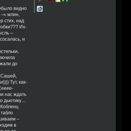
небыло видно
 –« млин,
р стих, над
робки??? Их-
ысль –
сосалась, и
остельки,
ключила
ржали до
 Сашей,
)) Тут, как-
Еееее-
ни нас ждать
по дьютику…
а Кобленц
 табло
ашиваем –
аходим в