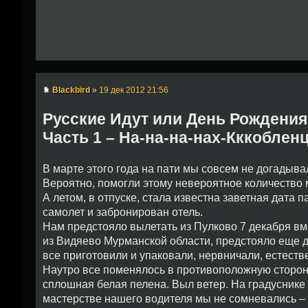
Blackbird
»
19 дек 2012 21:56
Русские Идут или День Рождения
Часть 1 – На-на-на-нах-Кккоблен
В марте этого года на пати мы совсем не догадывал
Вероятно, помогли этому невероятное количество м
А летом, в отпуске, стала известна заветная дата 
самолет и забронирован отель.
Нам предстояло вылетать из Пулково 7 декабря вм
из Видяево Мурманской области, предстояло еще д
все приготовили и упаковали, нервничали, естест
Наутро все поменялось в противоположную сторону
сплошная белая пелена. Выл ветер. На градуснике
мастерстве нашего водителя мы не сомневались – н