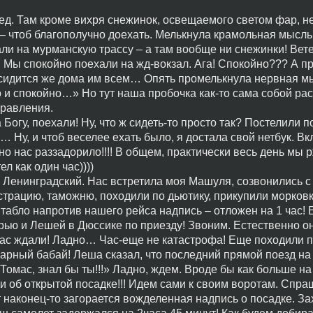
ед. Там кроме вихря снежинок, освещаемого светом фар, 
 – чтоб благополучно доехать. Мелькнула крамольная мысль
али на мурманскую трассу – а там вообще ни снежинки! Вете
! Мы спокойно поехали на жд-вокзал. Ага! Спокойно??? А п
е сидится же дома им всем… Опять промелькнула нервная м
 и спокойно…» Но тут наша пробочка как-то сама собой рас
правления.
Богу, поехали! Ну, что ж сидеть-то просто так? Постелили п
 Ну, и чтоб веселее ехать было, я достала свой нетбук. В
оно нас раззадорило!!!! В общем, практически весь день мы 
ел как один час))))
 Ленинградский. Нас встретила моя Машуля, созвонились с
рацию, таможню, походили по дьютику, прикупили морковки))
 табло напротив нашего рейса надпись – отложен на 1 час! 
ью и Лешей в Дюссике по приезду! Звоним. Естественно о
 нас ждали! Ладно… Час-еще не катастрофа! Еще походили 
 Екарный бабай! Леша сказал, что последний прямой поезд н
«Томас, знал бы ты!!!» Ладно, ждем. Вроде бы как больше на
и об открытой посадке!!! Идем сами к своим воротам. Спр
т наконец-то загорается вожделенная надпись о посадке. З