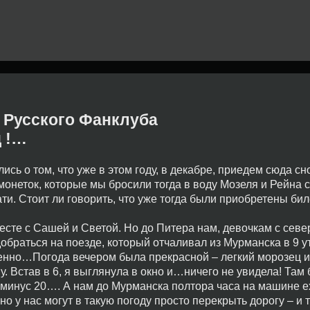
 Русского Фанклуба
ц !…
ись о том, что уже в этом году, в декабре, приедем сюда сн
онеток, которые мы бросили тогда в воду Мозеля и Рейна с
пати. Стоит ли говорить, что уже тогда были приобретены би
есте с Сашей и Светой. Но до Питера нам, девочкам с севе
обраться на поезде, который отчаливал из Мурманска в 9 у
венно…Погода вечером была прекрасной – легкий морозец и
. Встав в 6, я выглянула в окно и…ничего не увидела! Там
 минус 20…. А нам до Мурманска полтора часа на машине е
о у нас могут в такую погоду просто перекрыть дорогу – и 