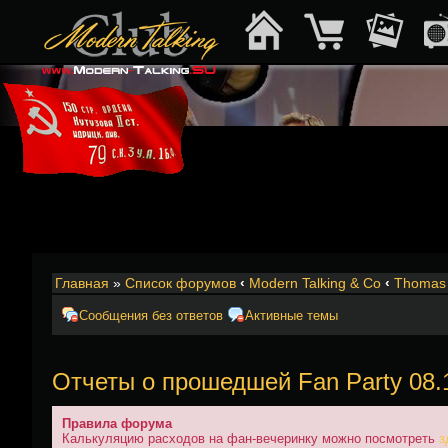
Главная
»
Список форумов
‹
Modern Talking & Co
‹
Thomas 
Сообщения без ответов
Активные темы
Отчеты о прошедшей Fan Party 08.
Правила форума
Калькуляцию расходов на фан-вечеринку можно посмотреть
з