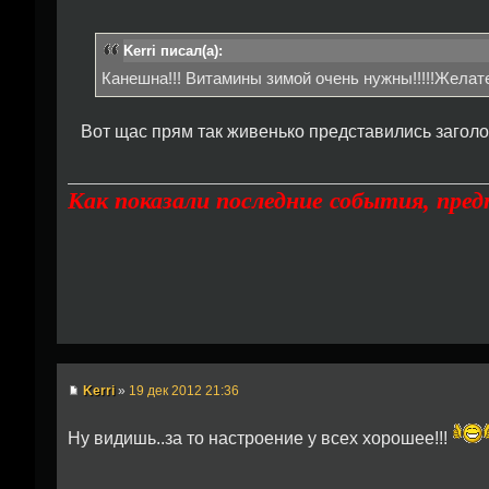
Kerri писал(а):
Канешна!!! Витамины зимой очень нужны!!!!!Желат
Вот щас прям так живенько представились заголо
Как показали последние события, пре
Kerri
»
19 дек 2012 21:36
Ну видишь..за то настроение у всех хорошее!!!