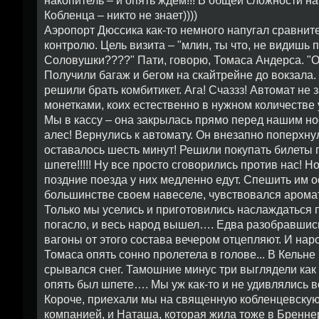
накопитель – и опять ждем!!! В общей сложности н
Кобленца – никто не знает))))
Аэропорт Дюссика как-то немного напугал сравнит
контролю. Цель визита – "млин, ты что, не видишь 
Соловушки????" Пати, говорю, Томаса Андерса. "О!
Получили багаж и бегом на скайтрейне до вокзала. 
решили брать комбитикет. Ага! Счаззз! Автомат не
монетками, коих естественно в нужном количестве у
Мы в кассу – она закрылась прямо перед нашим но
алес! Вернулись к автомату. Он внезапно поперхн
оставалось шесть минут! Решили покупать билеты п
шпете!!!!! Ну все просто сговорились против нас! Н
поздние поезда у них медленно едут. Спешить им 
большинстве своем навеселе, чувствовался аром
Только мы уселись и приготовились наслаждаться п
погасло, и весь народ вышел…. Едва разобравшись
вагоны от этого состава вечером отцепляют. И на
Томаса опять сонно пролетела в голове... В Кельн
срывался снег. Тамошние минус три выглядели как 
опять был шпете…. Мы уж как-то и не удивлялись
Короче, приехали мы на священную кобленцевскую 
компанией, и Наташа, которая жила тоже в Бренне