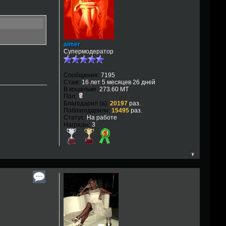
aimer
Супермодератор
Сообщения:
7195
Стаж:
16 лет 5 месяцев 26 дней
В кошельке:
273.60 MT
Пол:
Благодарил (а):
20197
раз.
Поблагодарили:
15495
раз.
Статус:
На работе
Награды:
3