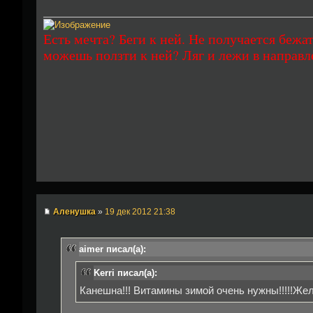
Есть мечта? Беги к ней. Не получается бежат
можешь ползти к ней? Ляг и лежи в направл
Аленушка
»
19 дек 2012 21:38
aimer писал(а):
Kerri писал(а):
Канешна!!! Витамины зимой очень нужны!!!!!Же