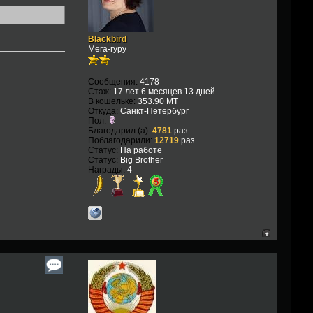
Blackbird
Мега-гуру
Сообщения:
4178
Стаж:
17 лет 6 месяцев 13 дней
В кошельке:
353.90 MT
Откуда:
Санкт-Петербург
Пол:
Благодарил (а):
4781
раз.
Поблагодарили:
12719
раз.
Статус:
На работе
Статус:
Big Brother
Награды:
4