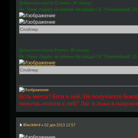
Добавлено спустя 12 минут 38 секунд:
Re: Томас Андерс на юбилее Авторадио СК "Олимпийский" 23.
Спойлер:
Добавлено спустя 9 минут 35 секунд:
Re: Томас Андерс на юбилее Авторадио СК "Олимпийский" 23.
Спойлер:
Есть мечта? Беги к ней. Не получается бежат
можешь ползти к ней? Ляг и лежи в направл
Blackbird
»
02 дек 2013 12:57