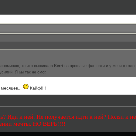
 вспоминаю, то что вышивала
Kerri
на прошлые фан-пати и у меня в голо
силий. Я бы так не смог.
 месяцев...
Кайф!!!!
ь? Иди к ней. Не получается идти к ней? Ползи к не
ении мечты. НО ВЕРЬ!!!!