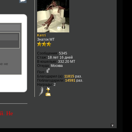
Kerri
Знаток МТ
Сообщения:
5345
Стаж:
18 лет 16 дней
В кошельке:
332.20 MT
ве не
Откуда:
Москва
Пол:
Благодарил (а):
11815
раз.
Поблагодарили:
14591
раз.
Награды:
2
й. Не