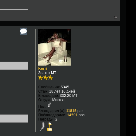
Kerri
Знаток МТ
Сообщения:
5345
Стаж:
18 лет 16 дней
В кошельке:
332.20 MT
Откуда:
Москва
Пол:
Благодарил (а):
11815
раз.
Поблагодарили:
14591
раз.
Награды:
2