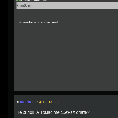
Спойлер:
...Somewhere down the road....
stels69
»
02 дек 2013 13:11
Не хило!!!!А Томас где,сбежал опять?