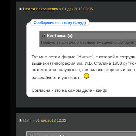
Нелля Некрашевич
»
01 дек 2013 08:05
Сообщение не в тему (флуд)
Kerri писал(а):
Первую вышивала 5 месяцев ежедневно...Вторую 8 
Тут мне летом фирма "Нитэкс", с которой я сотру
вышивки (типография им. И.В. Сталина 1958 г.) "Р
потом стало получаться, появилась скорость и вот 
расслабляет и увлекает...
Согласна - это на самом деле - кайф!
Math
»
01 дек 2013 12:32