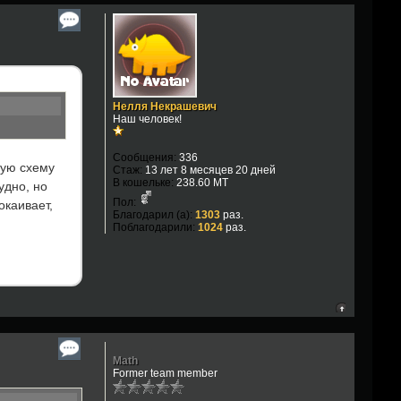
Нелля Некрашевич
Наш человек!
Сообщения:
336
ную схему
Стаж:
13 лет 8 месяцев 20 дней
В кошельке:
238.60 MT
удно, но
Пол:
окаивает,
Благодарил (а):
1303
раз.
Поблагодарили:
1024
раз.
Math
Former team member