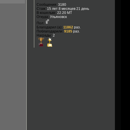
Сообщения:
3180
Стаж:
15 лет 8 месяцев 21 день
В кошельке:
22.20 MT
Откуда:
Ульяновск
Пол:
Благодарил (а):
11862
раз.
Поблагодарили:
9185
раз.
Награды:
2