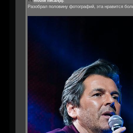
mouse писал(а):
Разобрал половину фотографий, эта нравится бол