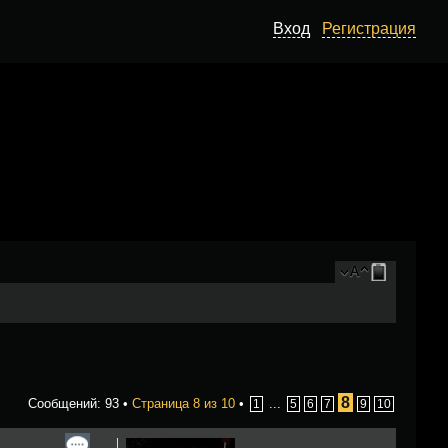
Вход
Регистрация
8
Сообщений: 93 •
Страница
8
из
10
•
...
1
5
6
7
9
10