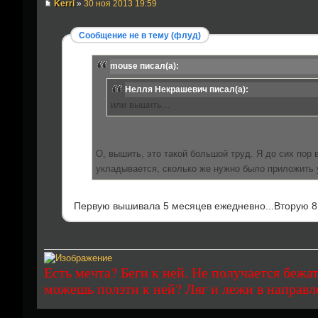
Kerri
»
30 ноя 2013 19:59
Сообщение не в тему (флуд)
mouse писал(а):
Нелля Некрашевич писал(а):
или вышить...
О, вышить, это такой большой труд. Я до сих пор
укладывается, сколько же нужно было приложить у
Первую вышивала 5 месяцев ежедневно...Вторую 8
Есть мечта? Беги к ней. Не получается бежат
можешь ползти к ней? Ляг и лежи в направл