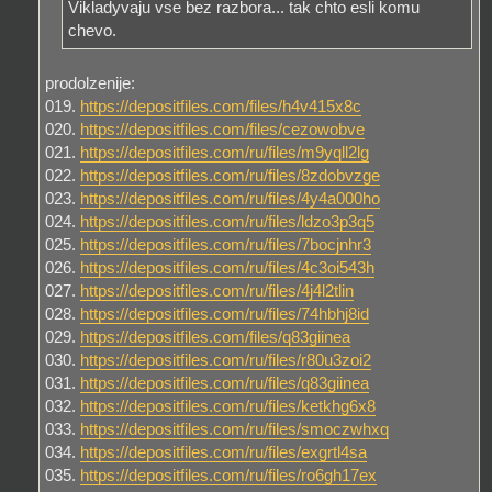
Vikladyvaju vse bez razbora... tak chto esli komu
chevo.
prodolzenije:
019.
https://depositfiles.com/files/h4v415x8c
020.
https://depositfiles.com/files/cezowobve
021.
https://depositfiles.com/ru/files/m9yqll2lg
022.
https://depositfiles.com/ru/files/8zdobvzge
023.
https://depositfiles.com/ru/files/4y4a000ho
024.
https://depositfiles.com/ru/files/ldzo3p3q5
025.
https://depositfiles.com/ru/files/7bocjnhr3
026.
https://depositfiles.com/ru/files/4c3oi543h
027.
https://depositfiles.com/ru/files/4j4l2tlin
028.
https://depositfiles.com/ru/files/74hbhj8id
029.
https://depositfiles.com/files/q83giinea
030.
https://depositfiles.com/ru/files/r80u3zoi2
031.
https://depositfiles.com/ru/files/q83giinea
032.
https://depositfiles.com/ru/files/ketkhg6x8
033.
https://depositfiles.com/ru/files/smoczwhxq
034.
https://depositfiles.com/ru/files/exgrtl4sa
035.
https://depositfiles.com/ru/files/ro6gh17ex