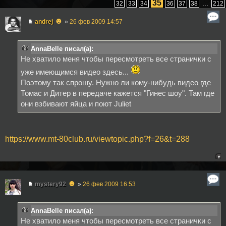
35
...
32
33
34
36
37
38
212
☻
andrej
»
26 фев 2009 14:57
AnnaBelle писал(а):
Не хватило меня чтобы пересмотреть все странички с
уже имеющимся видео здесь...
Поэтому так спрошу. Нужно ли кому-нибудь видео где
Томас и Дитер в передаче кажется "Гинес шоу". Там где
они взбивают яйца и поют Juliet
https://www.mt-80club.ru/viewtopic.php?f=26&t=288
☻
mystery92
»
26 фев 2009 16:53
AnnaBelle писал(а):
Не хватило меня чтобы пересмотреть все странички с