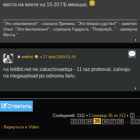
места на винте на 15-20 ГБ меньше.
"Это невозможно!" - сказала Причина. "Это безрассудство!" - заметил
Опыт. "Это бесполезно!" - отрезала Гордость. "Попробуй..." - шепнула
Мечта."
☻
andrej
»
27 фев 2009 01:45
na letitbit.net ne zakachivaetsja - 11 raz proboval. zalivaju
na megaupload po odnomu failu.
Ответить
Сообщений: 2111 •
Страница
35
из
212
•
...
1
35
...
32
33
34
36
37
38
212
Вернуться в Video