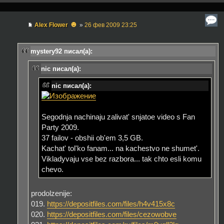
☻
Alex Flower
»
26 фев 2009 23:25
mystery92 писал(а):
nic писал(а):
nic писал(а):
Segodnja nachinaju zalivat' snjatoe video s Fan
Party 2009.
37 failov - obshii ob'em 3,5 GB.
Kachat' tol'ko fanam... na kachestvo ne shumet'.
Vikladyvaju vse bez razbora... tak chto esli komu
chevo.
prodolzenije:
019.
https://depositfiles.com/files/h4v415x8c
020.
https://depositfiles.com/files/cezowobve