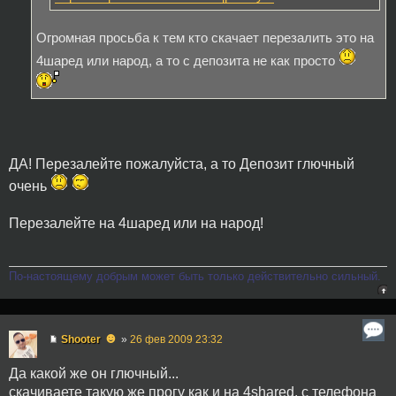
Огромная просьба к тем кто скачает перезалить это на
4шаред или народ, а то с депозита не как просто
ДА! Перезалейте пожалуйста, а то Депозит глючный
очень
Перезалейте на 4шаред или на народ!
По-настоящему добрым может быть только действительно сильный.
☻
Shooter
»
26 фев 2009 23:32
Да какой же он глючный...
скачиваете такую же прогу как и на 4shared, с телефона