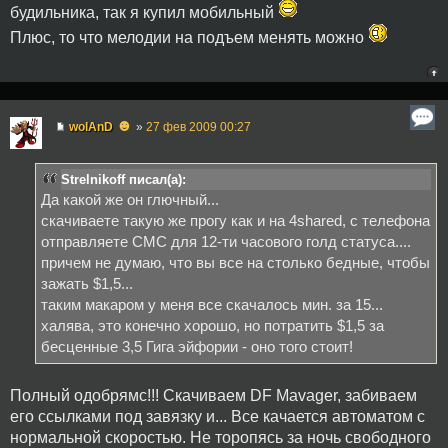
будильника, так я купил мобильный
Плюс, то что мелодии на подъем менять можно
☻
wolAnD
»
27 фев 2009 00:27
Strelnikoff писал(а):
Да какой же он глючный...
скачиваете такую же прогу как и на 4shared, с телефона
отправляете СМС для 12-ти часового голд статуса....
причем не думаю, что вы все на столько бедные, чтобы
зажать $1,5...
таким макаром у меня все скачалось мин. за 15...
халява, это конечно хорошо, но потратить $1,5 за
бесценные 3,5 Гига эйфории - оно того стоит!
Полный одобрямс!!! Скачиваем DF Mavager, забиваем
его ссылками под завязку и... Все качается автоматом с
нормальной скоростью. Не торопясь за ночь свободного