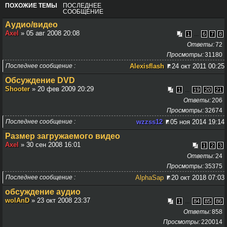
ПОХОЖИЕ ТЕМЫ
ПОСЛЕДНЕЕ
СООБЩЕНИЕ
Аудио/видео
Axel
» 05 авг 2008 20:08
...
1
6
7
8
Ответы
72
Просмотры
31180
Последнее сообщение
Alexisflash
24 окт 2011 00:25
Обсуждение DVD
Shooter
» 20 фев 2009 20:29
...
1
19
20
21
Ответы
206
Просмотры
32674
Последнее сообщение
wzzss12
05 ноя 2014 19:14
Размер загружаемого видео
Axel
» 30 сен 2008 16:01
1
2
3
Ответы
24
Просмотры
35375
Последнее сообщение
AlphaSap
20 окт 2018 07:03
обсуждение аудио
wolAnD
» 23 окт 2008 23:37
...
1
84
85
86
Ответы
858
Просмотры
220014