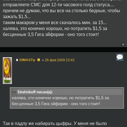
отправляете СМС для 12-ти часового голд статуса....
причем не думаю, что вы все на столько бедные, чтобы
зажать $1,5...
таким макаром у меня все скачалось мин. за 15...
халява, это конечно хорошо, но потратить $1,5 за
бесценные 3,5 Гига эйфории - оно того стоит!
☻
DIMASTiy
»
26 фев 2009 23:42
Strelnikoff писал(а):
халява, это конечно хорошо, но потратить $1,5 за
бесценные 3,5 Гига эйфории - оно того стоит!
Так в падлу же набирать цыфры. У меня не было