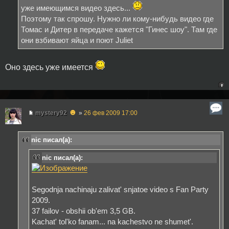
уже имеющимся видео здесь...
Поэтому так спрошу. Нужно ли кому-нибудь видео где
Томас и Дитер в передаче кажется "Гинес шоу". Там где
они взбивают яйца и поют Juliet
Оно здесь уже имеется
☻
mystery92
»
26 фев 2009 17:00
nic писал(а):
nic писал(а):
Segodnja nachinaju zalivat' snjatoe video s Fan Party
2009.
37 failov - obshii ob'em 3,5 GB.
Kachat' tol'ko fanam... na kachestvo ne shumet'.