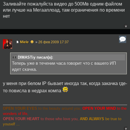
Заливайте пожалуйста видео до 500Мв одним файлом
или лучше на Мегааплоад, там ограничения по времени
нет
☻
Miele
»
26 фев 2009 17:37
DIMASTiy писал(а):
Теперь уже в течении часа говорит что с вашего ИП
идет скачка.
у меня при белом IP бывает иногда так, когда закачка где-
то повисла в недрах компа
OPEN YOUR EYES
to the beauty around you,
OPEN YOUR MIND
to the
wonders of life,
OPEN YOUR HEART
to those who love you,
AND ALWAYS
be true to
youself ...