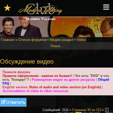
≡
★
Главная
»
Список форумов
‹
Медиа раздел
‹
Video
Поиск…
Обсуждение видео
Правила форума
Правила оформления - важнее не бывает!
|
Что есть "DVD" и что
есть "Концерт"?
|
Размещение видео на других ресурсах
|
Общий
FAQ
|
English version:
Rules of audio and video section (on English)
|
Accomodation of video to other resources
Ответить
Сообщений: 2111 •
Страница
35
из
212
•
...
1