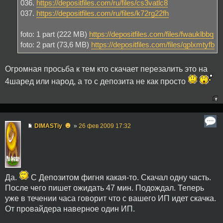
036.
https://depositfiles.com/ru/files/cs3vatlc8
037.
https://depositfiles.com/ru/files/k72rg22fh
foto: 1 part (222 MB)
https://depositfiles.com/files/fwauklbbq
foto: 2 part (73,6 MB)
https://depositfiles.com/files/qplxmtyfb
Огромная просьба к тем кто скачает перезалить это на
4шаред или народ, а то с депозита не как просто
☻
DIMASTiy
»
26 фев 2009 17:32
Да.
С Депозитом фигня какая-то. Скачал одну часть.
После чего пишет ожидать 47 мин. Подождал. Теперь
уже в течении часа говорит что с вашего ИП идет скачка.
От провайдера наверное один ИП.