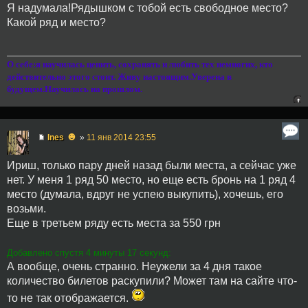
Я надумала!Рядышком с тобой есть свободное место?
Какой ряд и место?
О себе:я научилась ценить, сохранять и любить тех немногих, кто
действительно этого стоит. Живу настоящим.Уверена в
будущем.Научилась на прошлом.
☻
Ines
»
11 янв 2014 23:55
Ириш, только пару дней назад были места, а сейчас уже
нет. У меня 1 ряд 50 место, но еще есть бронь на 1 ряд 4
место (думала, вдруг не успею выкупить), хочешь, его
возьми.
Еще в третьем ряду есть места за 550 грн
Добавлено спустя 4 минуты 17 секунд:
А вообще, очень странно. Неужели за 4 дня такое
количество билетов раскупили? Может там на сайте что-
то не так отображается.