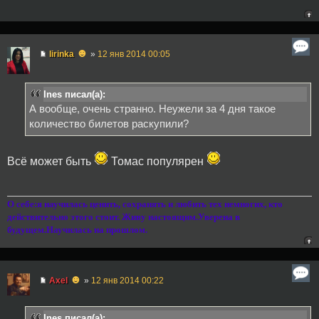
☻
lirinka
»
12 янв 2014 00:05
Ines писал(а):
А вообще, очень странно. Неужели за 4 дня такое
количество билетов раскупили?
Всё может быть
Томас популярен
О себе:я научилась ценить, сохранять и любить тех немногих, кто
действительно этого стоит. Живу настоящим.Уверена в
будущем.Научилась на прошлом.
☻
Axel
»
12 янв 2014 00:22
Ines писал(а):