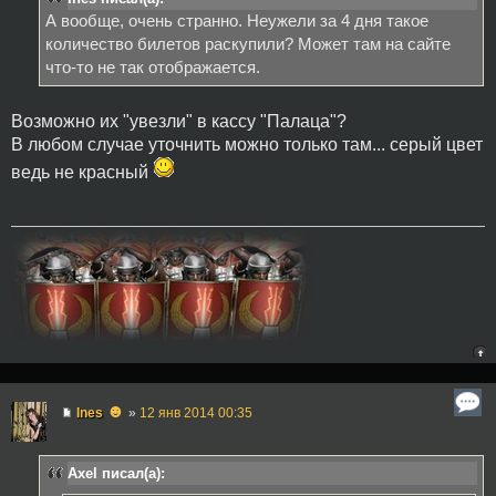
А вообще, очень странно. Неужели за 4 дня такое
количество билетов раскупили? Может там на сайте
что-то не так отображается.
Возможно их "увезли" в кассу "Палаца"?
В любом случае уточнить можно только там... серый цвет
ведь не красный
☻
Ines
»
12 янв 2014 00:35
Axel писал(а):