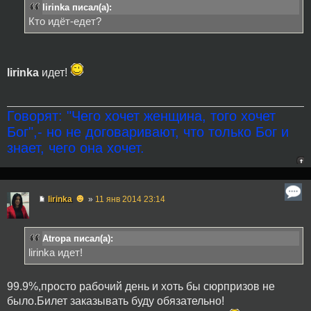
lirinka писал(а):
Кто идёт-едет?
lirinka
идет!
Говорят: "Чего хочет женщина, того хочет
Бог",- но не договаривают, что только Бог и
знает, чего она хочет.
☻
lirinka
»
11 янв 2014 23:14
Atropa писал(а):
lirinka идет!
99.9%,просто рабочий день и хоть бы сюрпризов не
было.Билет заказывать буду обязательно!