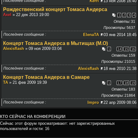
Последнее сообщение
Kerri
13 ноя 2008 16:40
Рождественский концерт Томаса Андерса
Axel
» 22 дек 2013 19:00
1
2
3
4
Ответы
31
Просмотры
5637
Последнее сообщение
ElenaTA
03 янв 2014 18:45
Концерт Томаса Андерса в Мытищах (М.О)
Alexisflash
» 09 ноя 2009 03:04
...
1
14
15
16
Ответы
159
Просмотры
21015
Последнее сообщение
Alexisflash
18 янв 2010 21:38
Концерт Томаса Андерса в Самаре
TA
» 21 фев 2009 19:39
...
1
17
18
19
Ответы
183
Просмотры
21864
Последнее сообщение
Impro
22 апр 2009 08:06
КТО СЕЙЧАС НА КОНФЕРЕНЦИИ
Сейчас этот форум просматривают: нет зарегистрированных
пользователей и гости: 16