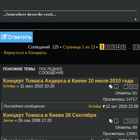
...Somewhere down the road....
Ответить
1
Сообщений: 125 •
Страница
1
из
13
•
...
2
3
4
5
13
Вернуться в Концерты
ПОХОЖИЕ ТЕМЫ
ПОСЛЕДНЕЕ
СООБЩЕНИЕ
Концерт Томаса Андерса в Киеве 10 июля 2010 года
lirinka
» 11 июл 2010 10:26
...
1
7
8
9
Ответы
81
Просмотры
14717
Последнее сообщение
lirinka
12 окт 2010 23:00
Концерт Томаса в Киеве 26 Сентября
Jeine
» 26 сен 2008 17:20
...
1
7
8
9
Ответы
89
Просмотры
12681