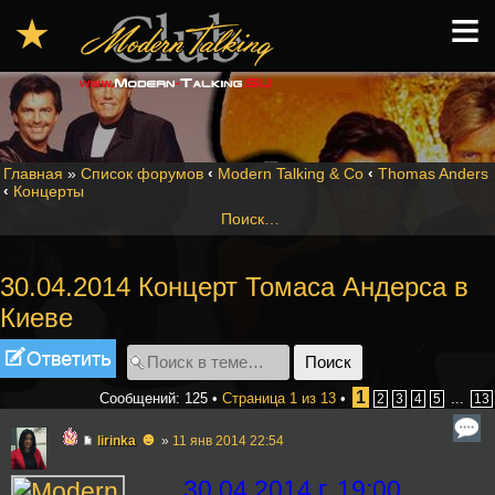
≡
★
Главная
»
Список форумов
‹
Modern Talking & Co
‹
Thomas Anders
‹
Концерты
Поиск…
30.04.2014 Концерт Томаса Андерса в
Киеве
Ответить
1
Сообщений: 125 •
Страница
1
из
13
•
...
2
3
4
5
13
☻
lirinka
»
11 янв 2014 22:54
30.04.2014 г. 19:00