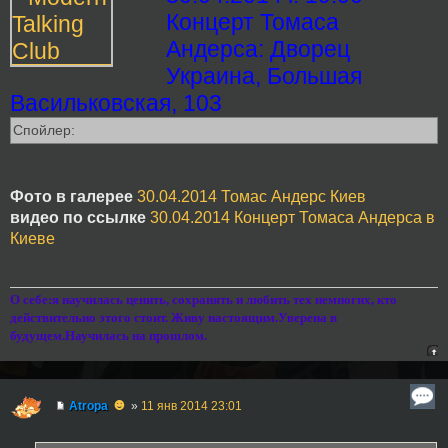
Концерт Томаса
Андерса: Дворец
Украина, Большая
Васильковская, 103
Спойлер:
Фото в галерее
30.04.2014 Томас Андерс Киев
видео по ссылке
30.04.2014 Концерт Томаса Андерса в
Киеве
О себе:я научилась ценить, сохранять и любить тех немногих, кто
действительно этого стоит. Живу настоящим.Уверена в
будущем.Научилась на прошлом.
☻
Atropa
»
11 янв 2014 23:01