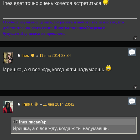
Ines едет точно,очень хочется встретиться
О себе:я научилась ценить, сохранять и любить тех немногих, кто
действительно этого стоит. Живу настоящим.Уверена в
будущем.Научилась на прошлом.
☻
Ines
»
11 янв 2014 23:34
Иришка, а я все жду, когда ж ты надумаешь.
☻
lirinka
»
11 янв 2014 23:42
Ines писал(а):
Иришка, а я все жду, когда ж ты надумаешь.