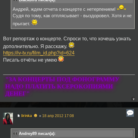
Андрей, ждем отчета о концерте с нетерпением!
Судя по тому, как отплясывает - выздоровел. Хотя и не
прыгает.
Вот репортаж о концерте. Спроси то, что хочешь узнать
дополнительно. Я расскажу.
https://iv-tv.ru/film_id.php?id=624
Писать отчёты не умею
"ЗА КОНЦЕРТЫ ПОД ФОНОГРАММУ
НАДО ПЛАТИТЬ КСЕРОКОПИЯМИ
ДЕНЕГ"
☻
lirinka
»
18 апр 2012 17:08
Andrey89 писал(а):