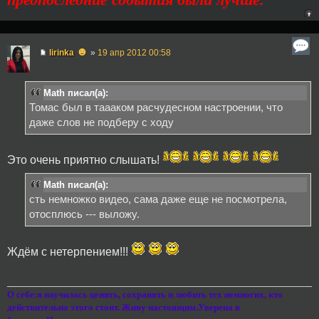
☻
lirinka
»
19 апр 2012 00:58
Math писал(а):
Томас был в таааком расчудесном настроении, что
даже слов не подберу с ходу
Это очень приятно слышать!
Math писал(а):
сть немножко видео, сама даже еще не посмотрела,
отосплюсь --- выложу.
Ждём с нетерпением!!!
О себе:я научилась ценить, сохранять и любить тех немногих, кто
действительно этого стоит. Живу настоящим.Уверена в