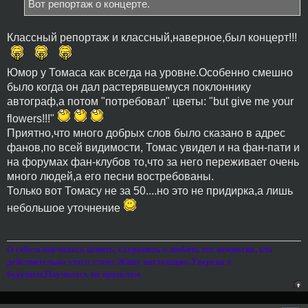
Вот репортаж о концерте.
Классный репортаж и классный,наверное,был концерт!!!
Юмор у Томаса как всегда на уровне.Особенно смешно
было когда он дал растерявшемуся поклоннику
автограф,а потом "потребовал" цветы: "but give me your
flowers!!!"
Приятно,что много добрых слов было сказано в адрес
фанов,по всей видимости, Томас увидел и на фан-пати и
на форумах фан-клубов то,что за него переживает очень
много людей,а его песни востребованы.
Только вот Томасу не за 50....но это не придирка,а лишь
небольшое уточнение
О себе:я научилась ценить, сохранять и любить тех немногих, кто
действительно этого стоит. Живу настоящим.Уверена в
будущем.Научилась на прошлом.