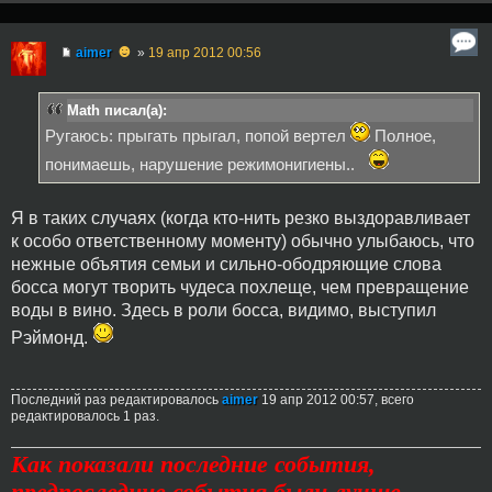
☻
aimer
»
19 апр 2012 00:56
Math писал(а):
Ругаюсь: прыгать прыгал, попой вертел
Полное,
понимаешь, нарушение режимонигиены..
Я в таких случаях (когда кто-нить резко выздоравливает
к особо ответственному моменту) обычно улыбаюсь, что
нежные объятия семьи и сильно-ободряющие слова
босса могут творить чудеса похлеще, чем превращение
воды в вино. Здесь в роли босса, видимо, выступил
Рэймонд.
Последний раз редактировалось
aimer
19 апр 2012 00:57, всего
редактировалось 1 раз.
Как показали последние события,
предпоследние события были лучше.