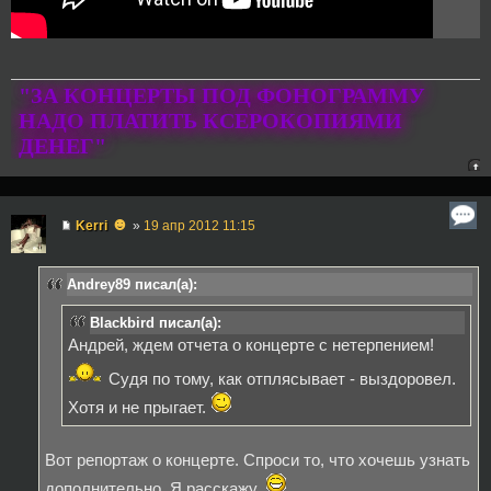
"ЗА КОНЦЕРТЫ ПОД ФОНОГРАММУ
НАДО ПЛАТИТЬ КСЕРОКОПИЯМИ
ДЕНЕГ"
☻
Kerri
»
19 апр 2012 11:15
Andrey89 писал(а):
Blackbird писал(а):
Андрей, ждем отчета о концерте с нетерпением!
Судя по тому, как отплясывает - выздоровел.
Хотя и не прыгает.
Вот репортаж о концерте. Спроси то, что хочешь узнать
дополнительно. Я расскажу.