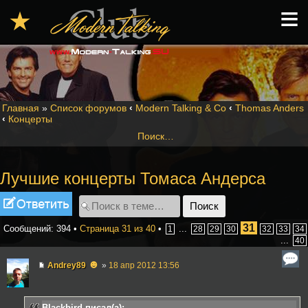
≡
★
Главная
»
Список форумов
‹
Modern Talking & Co
‹
Thomas Anders
‹
Концерты
Поиск…
Лучшие концерты Томаса Андерса
Ответить
31
Сообщений: 394 •
Страница
31
из
40
•
...
1
28
29
30
32
33
34
...
40
☻
Andrey89
»
18 апр 2012 13:56
Blackbird писал(а):