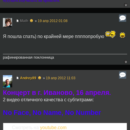
будущем.Научилась на прошлом.
☻
Math
»
19 апр 2012 01:08
Я пошла спать) по крайней мере ппппопробую
рафинированная поклонница
☻
Andrey89
»
19 апр 2012 11:03
Концерт в г. Иваново, 16 апреля.
2 видео отличного качества с субтитрами:
No Face, No Name, No Number
Смотреть на
youtube.com