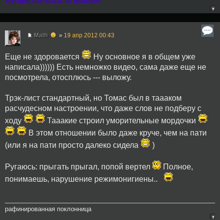
будущем.Научилась на прошлом.
☻
Math
»
19 апр 2012 00:43
Еще не здоровается
Ну основное я в общем уже
написала)))))) Есть немножко видео, сама даже еще не
посмотрела, отосплюсь --- выложу.
Трэк-лист стандартный, но Томас был в таааком
расчудесном настроении, что даже слов не подберу с
ходу
Тааакие строил уморительные мордочки
В этом отношении было даже круче, чем на пати
(или я на пати просто далеко сидела
)
Ругаюсь: прыгать прыгал, попой вертел
Полное,
понимаешь, нарушение режимонигиены..
рафинированная поклонница