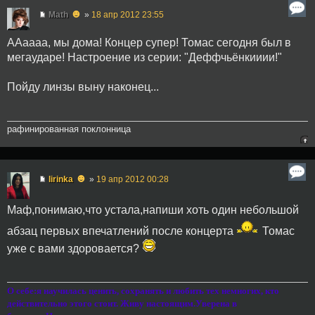
☻
Math
»
18 апр 2012 23:55
ААаааа, мы дома! Концер супер! Томас сегодня был в
мегаударе! Настроение из серии: "Деффчьёнкииии!"
Пойду линзы выну наконец...
рафинированная поклонница
☻
lirinka
»
19 апр 2012 00:28
Маф,понимаю,что устала,напиши хоть один небольшой
абзац первых впечатлений после концерта
Томас
уже с вами здоровается?
О себе:я научилась ценить, сохранять и любить тех немногих, кто
действительно этого стоит. Живу настоящим.Уверена в