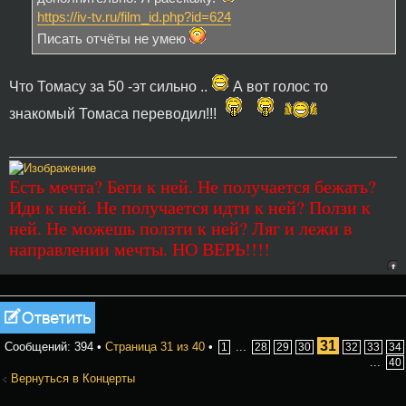
https://iv-tv.ru/film_id.php?id=624
Писать отчёты не умею
Что Томасу за 50 -эт сильно ..
А вот голос то
знакомый Томаса переводил!!!
Есть мечта? Беги к ней. Не получается бежать?
Иди к ней. Не получается идти к ней? Ползи к
ней. Не можешь ползти к ней? Ляг и лежи в
направлении мечты. НО ВЕРЬ!!!!
Ответить
31
Сообщений: 394 •
Страница
31
из
40
•
...
1
28
29
30
32
33
34
...
40
Вернуться в Концерты