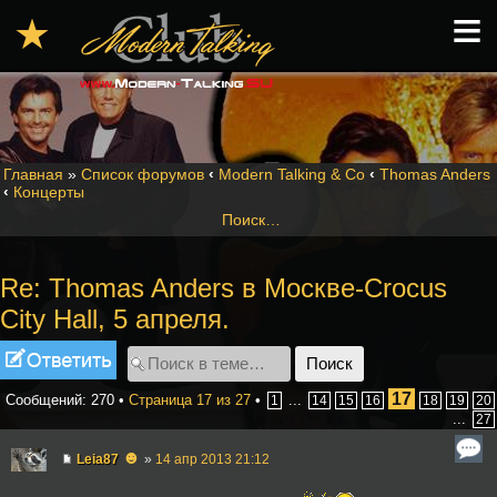
≡
★
Главная
»
Список форумов
‹
Modern Talking & Co
‹
Thomas Anders
‹
Концерты
Поиск…
Re: Thomas Anders в Москве-Crocus
City Hall, 5 апреля.
Ответить
17
Сообщений: 270 •
Страница
17
из
27
•
...
1
14
15
16
18
19
20
...
27
☻
Leia87
»
14 апр 2013 21:12