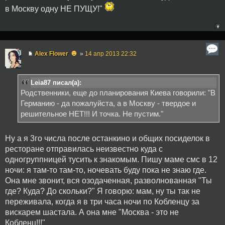
в Москву одну НЕ ПУЩУ!"
☻
Alex Flower
»
14 апр 2013 22:32
Leia87 писал(а):
Родственники, еще до планирования Киева говорили: "В
Германию - да пожалуйста, а в Москву - твердое и
решительное НЕТ!!! И точка. Не пустим."
Ну а я 3го числа после останкино и общих посиделок в
ресторане отправилась неизвестно куда с
одногруппницей тусить к знакомым. Пишу маме смс в 12
ночи: я там-то там-то, ночевать буду пока не знаю где.
Она мне звонит, вся озодаченная, разволнованная "Ты
где? Куда? До скольки?" Я говорю: мам, ну ты так не
переживала, когда я в три часа ночи по Кобленцу за
вискарем шастала. А она мне "Москва - это не
Кобленц!!!"