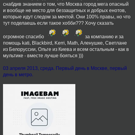
снабдив знанием о том, что Москва город мега опасный
и вообще не место для беззащитных и добрых енотов,
которые идут следом за мечтой. Они 100% правы, но что
тут поделаешь если такое хобби??? Хочу сказать
огромное спасибо
за компанию и за
помощь kati, Blackbird, Kerri, Math, Аленушке, Светлане
из Белоруссии, Ольге из Киева и всем остальным - как в
мультике - вместе лучше бояться )))
03 апреля 2013, среда. Первый день в Москве, первый
день в метро.