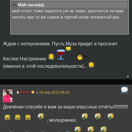
Math писал(а):
мой отчет тоже пишется уж не знаю, захочется ли вам
читать про то же самое в третий илив четвертый раз
Ждем с нетерпением. Пусть Муза придет и прогонит
Кислое Настроение
(именно в этой последовательности)...
☻
Kiren
»
15 апр 2013 08:23
Девчёнки спасибо и вам за ваши классные отчёты!!!!!!!!!!!!
, молодчинки,