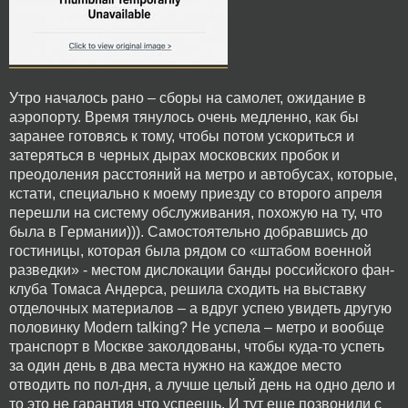
Утро началось рано – сборы на самолет, ожидание в
аэропорту. Время тянулось очень медленно, как бы
заранее готовясь к тому, чтобы потом ускориться и
затеряться в черных дырах московских пробок и
преодоления расстояний на метро и автобусах, которые,
кстати, специально к моему приезду со второго апреля
перешли на систему обслуживания, похожую на ту, что
была в Германии))). Самостоятельно добравшись до
гостиницы, которая была рядом со «штабом военной
разведки» - местом дислокации банды российского фан-
клуба Томаса Андерса, решила сходить на выставку
отделочных материалов – а вдруг успею увидеть другую
половинку Modern talking? Не успела – метро и вообще
транспорт в Москве заколдованы, чтобы куда-то успеть
за один день в два места нужно на каждое место
отводить по пол-дня, а лучше целый день на одно дело и
то это не гарантия что успеешь. И тут еще позвонили с