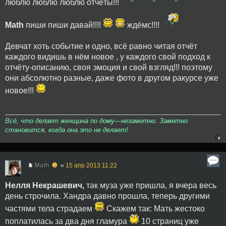
люблю люблю люблю отчёты!!!
Math
пиши пиши давай!!!!
ждёмс!!!!
Девчат хоть событие и одно, всё равно читая отчёт
каждого видишь в нём новое , у каждого свой подход к
отчёту-описанию, своя эмоция и свой взгляд!!! поэтому
они абсолютно разные, даже фото в другом ракурсе уже
новое!!!
Всё, что делает женщина по дому—незаметно. Заметно
становится, когда она это не делает!
☻
Math
»
15 апр 2013 11:22
Нелля Некрашевич,
так муза уже пришла, я вчера весь
день строчила. Хандра давно прошла, теперь другими
частями тела страдаем
Скажем так: Мать жестоко
поплатилась за два дня гламура
10 страниц уже