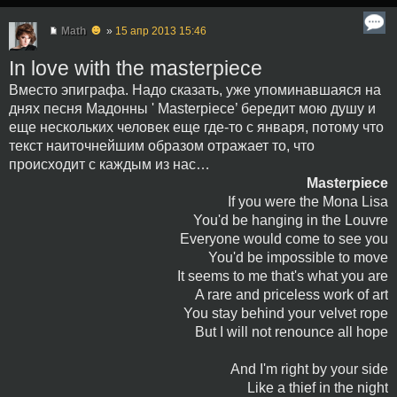
☻
Math
»
15 апр 2013 15:46
In love with the masterpiece
Вместо эпиграфа. Надо сказать, уже упоминавшаяся на
днях песня Мадонны ' Masterpiece’ бередит мою душу и
еще нескольких человек еще где-то с января, потому что
текст наиточнейшим образом отражает то, что
происходит с каждым из нас…
Masterpiece
If you were the Mona Lisa
You'd be hanging in the Louvre
Everyone would come to see you
You'd be impossible to move
It seems to me that's what you are
A rare and priceless work of art
You stay behind your velvet rope
But I will not renounce all hope
And I'm right by your side
Like a thief in the night