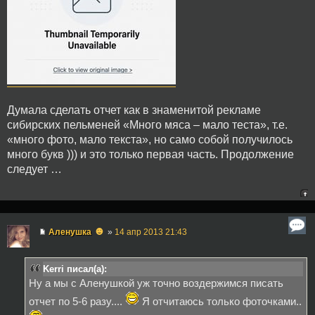
Думала сделать отчет как в знаменитой рекламе
сибирских пельменей «Много мяса – мало теста», т.е.
«много фото, мало текста», но само собой получилось
много букв ))) и это только первая часть. Продолжение
следует …
☻
Аленушка
»
14 апр 2013 21:43
Kerri писал(а):
Ну а мы с Аленушкой уж точно воздержимся писать
отчет по 5-6 разу....
Я отчитаюсь только фоточками..