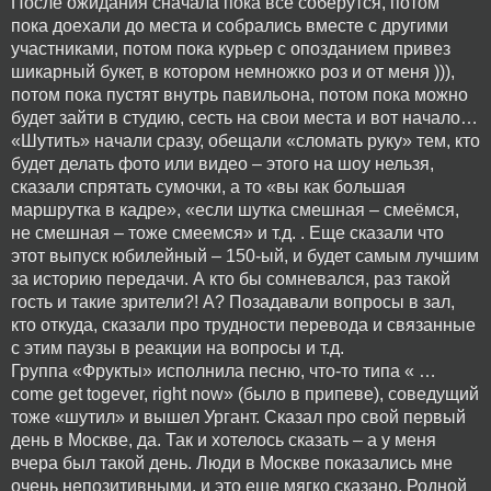
После ожидания сначала пока все соберутся, потом
пока доехали до места и собрались вместе с другими
участниками, потом пока курьер с опозданием привез
шикарный букет, в котором немножко роз и от меня ))),
потом пока пустят внутрь павильона, потом пока можно
будет зайти в студию, сесть на свои места и вот начало…
«Шутить» начали сразу, обещали «сломать руку» тем, кто
будет делать фото или видео – этого на шоу нельзя,
сказали спрятать сумочки, а то «вы как большая
маршрутка в кадре», «если шутка смешная – смеёмся,
не смешная – тоже смеемся» и т.д. . Еще сказали что
этот выпуск юбилейный – 150-ый, и будет самым лучшим
за историю передачи. А кто бы сомневался, раз такой
гость и такие зрители?! А? Позадавали вопросы в зал,
кто откуда, сказали про трудности перевода и связанные
с этим паузы в реакции на вопросы и т.д.
Группа «Фрукты» исполнила песню, что-то типа « …
come get togever, right now» (было в припеве), соведущий
тоже «шутил» и вышел Ургант. Сказал про свой первый
день в Москве, да. Так и хотелось сказать – а у меня
вчера был такой день. Люди в Москве показались мне
очень непозитивными, и это еще мягко сказано. Родной