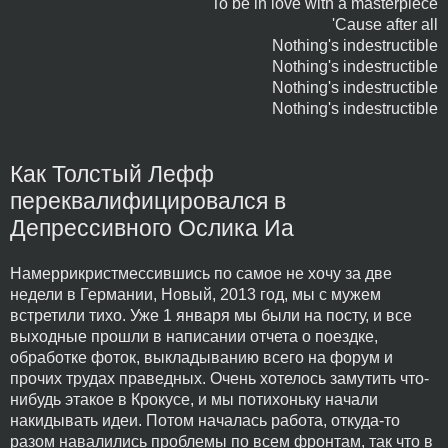
To be in love with a masterpiece
'Cause after all
Nothing's indestructible
Nothing's indestructible
Nothing's indestructible
Nothing's indestructible
Как Толстый Лефф
переквалифицировался в
Депрессивного Ослика Иа
Намеррикристмессившись по самое не хочу за две
недели в Германии, Новый, 2013 год, мы с мужем
встретили тихо. Уже 1 января мы были на посту, и все
выходные прошли в написании отчета о поездке,
обработке фоток, выкладыванию всего на форум и
прочих трудах праведных. Очень хотелось замутить что-
нибудь этакое в Крокусе, и мы потихоньку начали
накидывать идеи. Потом началась работа, откуда-то
разом навалились проблемы по всем фронтам, так что в