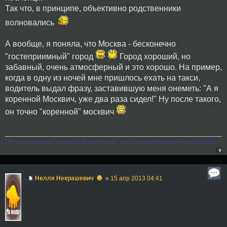
Так что, в принципе, объективно родственники
волновались
А вообще, я поняла, что Москва - бесконечно
"гостеприимный" город
Город хороший, но
забавный, очень атмосферный и это хорошо. На пример,
когда в одну из ночей мне пришлось ехать на такси,
водитель выдал фразу, заставившую меня онеметь: "А я
коренной Москвич, уже два раза сидел!" Ну после такого,
он точно "коренной" москвич
По-настоящему добрым может быть только действительно сильный.
☻
Нелля Некрашевич
»
15 апр 2013 04:41