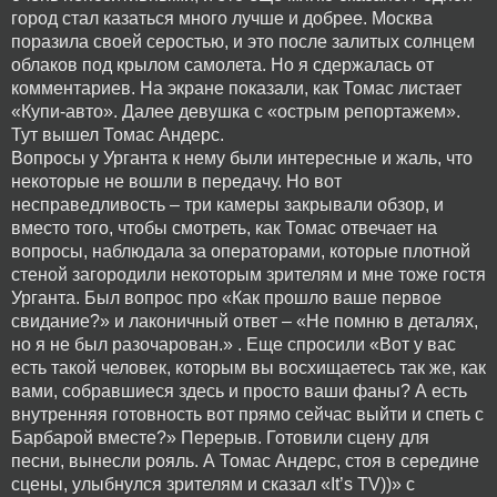
город стал казаться много лучше и добрее. Москва
поразила своей серостью, и это после залитых солнцем
облаков под крылом самолета. Но я сдержалась от
комментариев. На экране показали, как Томас листает
«Купи-авто». Далее девушка с «острым репортажем».
Тут вышел Томас Андерс.
Вопросы у Урганта к нему были интересные и жаль, что
некоторые не вошли в передачу. Но вот
несправедливость – три камеры закрывали обзор, и
вместо того, чтобы смотреть, как Томас отвечает на
вопросы, наблюдала за операторами, которые плотной
стеной загородили некоторым зрителям и мне тоже гостя
Урганта. Был вопрос про «Как прошло ваше первое
свидание?» и лаконичный ответ – «Не помню в деталях,
но я не был разочарован.» . Еще спросили «Вот у вас
есть такой человек, которым вы восхищаетесь так же, как
вами, собравшиеся здесь и просто ваши фаны? А есть
внутренняя готовность вот прямо сейчас выйти и спеть с
Барбарой вместе?» Перерыв. Готовили сцену для
песни, вынесли рояль. А Томас Андерс, стоя в середине
сцены, улыбнулся зрителям и сказал «It’s TV))» с