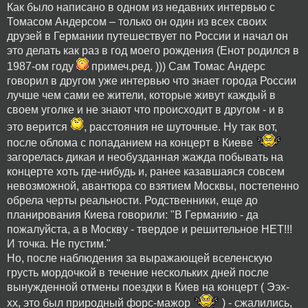
Как было написано в одном из недавних интервью с
Томасом Андерсом – только он один из всех своих
друзей в Германии путешествует по России и начал он
это делать как раз в год моего рождения (Енот родился в
1987-ом году
примеч.ред. ))) Сам Томас Андерс
говорил в другом уже интервью что знает города России
лучше чем сами ее жители, которые живут каждый в
своем уголке и не знают что происходит в другом - и в
это верится
, расстояния не шуточные. Ну так вот,
после облома с попаданием на концерт в Киеве
загорелась дикая и необузданная жажда побывать на
концерте хоть где-нибудь и, ранее казавшаяся совсем
невозможной, авантюра со взятием Москвы, постепенно
обрела черты реальности. Родственники, еще до
планирования Киева говорили: "В Германию - да
пожалуйста, а в Москву - твердое и решительное НЕТ!!!
И точка. Не пустим."
Но, после наблюдения за выражающей вселенскую
грусть мордочкой в течение нескольких дней после
вынужденной отмены поездки в Киев на концерт ( Ээх-
хх, это был природный форс-мажор
) - сжалились,