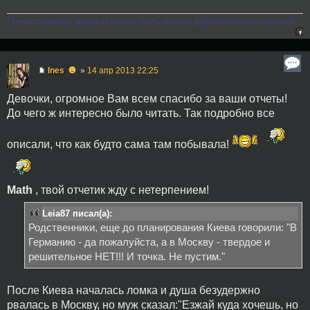
По-настоящему добрым может быть только действительно сильный.
☻
Ines
»
14 апр 2013 22:25
Девочки, огромное Вам всем спасибо за ваши отчеты!
До чего ж интересно было читать. Так подробно все
описали, что как будто сама там побывала!
Math
, твой отчетик жду с нетерпением!
Leia87 писал(а):
Родственники, еще до планирования Киева говорили: "В
Германию - да пожалуйста, а в Москву - твердое и
решительное НЕТ!!! И точка. Не пустим."
После Киева началась ломка и душа безудержно
рвалась в Москву, но муж сказал:"Езжай куда хочешь, но