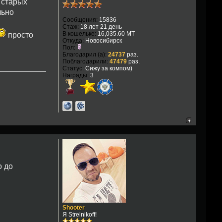
 старых
льно
Сообщения:
15836
Стаж:
18 лет 21 день
В кошельке:
16,035.60 MT
просто
Откуда:
Новосибирск
Пол:
Благодарил (а):
24737
раз.
Поблагодарили:
47479
раз.
Статус:
Сижу за компом)
Награды:
3
о до
Shooter
Я Strelnikoff!