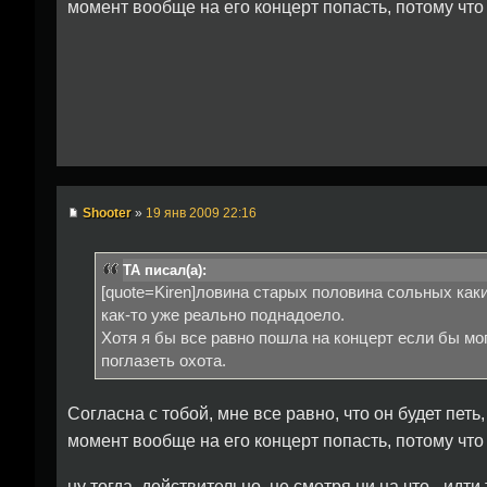
момент вообще на его концерт попасть, потому что
Shooter
»
19 янв 2009 22:16
TA писал(а):
[quote=Kiren]ловина старых половина сольных как
как-то уже реально поднадоело.
Хотя я бы все равно пошла на концерт если бы мо
поглазеть охота.
Согласна с тобой, мне все равно, что он будет петь
момент вообще на его концерт попасть, потому что
ну тогда, действительно, не смотря ни на что - идти 