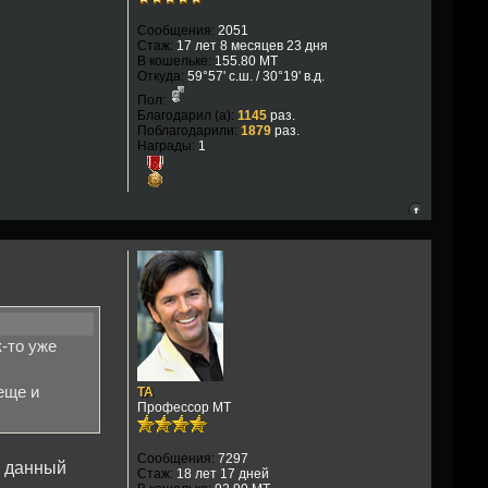
Сообщения:
2051
Стаж:
17 лет 8 месяцев 23 дня
В кошельке:
155.80 MT
Откуда:
59°57' с.ш. / 30°19' в.д.
Пол:
Благодарил (а):
1145
раз.
Поблагодарили:
1879
раз.
Награды:
1
-то уже
еще и
TA
Профессор МТ
Сообщения:
7297
а данный
Стаж:
18 лет 17 дней