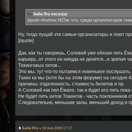
Баба Яга писал(а):
[quote=Andrew M]Так что, среди организаторов тем
Ну, тогда пущай эти самые организаторы и поют пр
[/quote]
Дак, как ты говоришь, Соловей уже обязан петь Ёмах
карьеру...от этого он никуда не денется...и зрелая 
Токинговых хитов...
Это мы, тут что-то пытаемся новенькое послушать,
Таких ка мы (хотя бы на этом форуме) на сегодня 42
причины: отдаленность, стоимость билетов и пр.
А Соловей как пел Ёмахо, так и будет его петь пока 
Не будет петь хитов Токингов - часть поклонников от
Следовательно, меньшие залы, меньший доход и п
Баба Яга
»
19 янв 2009 17:17