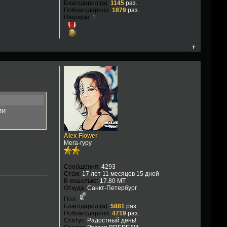
Благодарил (а):
1145
раз.
Поблагодарили:
1879
раз.
Награды:
1
ми
Alex Flower
Мега-гуру
Сообщения:
4293
Стаж:
17 лет 11 месяцев 15 дней
В кошельке:
17.80 MT
Откуда:
Санкт-Петербург
Пол:
Благодарил (а):
5881
раз.
Поблагодарили:
4719
раз.
Статус:
Радостный день!