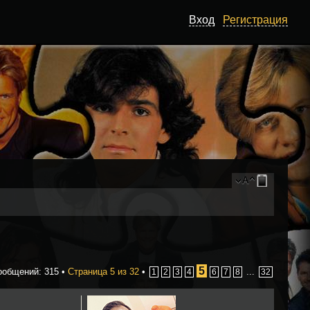
Вход
Регистрация
5
ообщений: 315 •
Страница
5
из
32
•
...
1
2
3
4
6
7
8
32