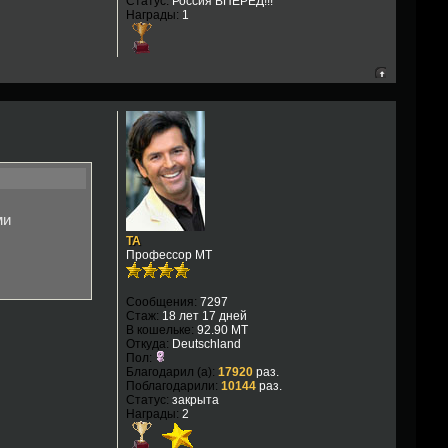
Статус:
Россия ВПЕРЕД!!!
Награды:
1
ми
TA
Профессор МТ
Сообщения:
7297
Стаж:
18 лет 17 дней
В кошельке:
92.90 MT
Откуда:
Deutschland
Пол:
Благодарил (а):
17920
раз.
Поблагодарили:
10144
раз.
Статус:
закрыта
Награды:
2