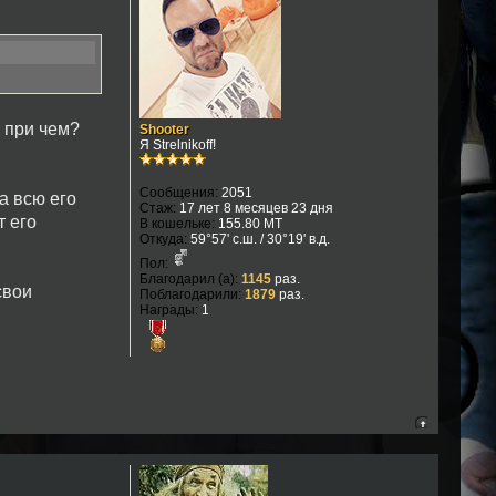
 при чем?
Shooter
Я Strelnikoff!
Сообщения:
2051
а всю его
Стаж:
17 лет 8 месяцев 23 дня
т его
В кошельке:
155.80 MT
Откуда:
59°57' с.ш. / 30°19' в.д.
Пол:
Благодарил (а):
1145
раз.
свои
Поблагодарили:
1879
раз.
Награды:
1