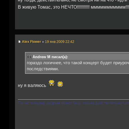
В живую Томас, это НЕЧТО!!!!!!!!!!! ммммммммммм!!!!!!
Alex Flower
»
19 янв 2009 22:42
Andrew M писал(а):
гораздо логичнее, что такой концерт будет приур
последствиями.
ну я валяюсь
По-настоящему добрым может быть только действительно си