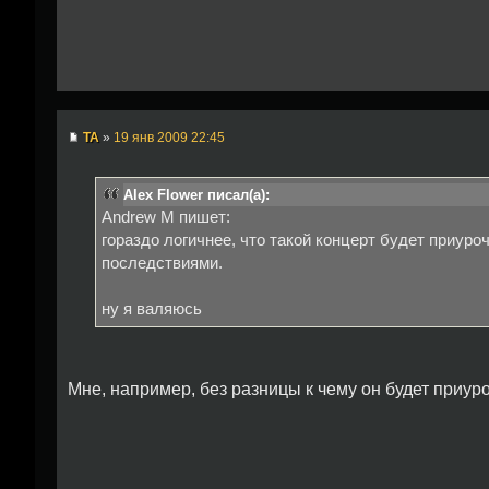
TA
»
19 янв 2009 22:45
Alex Flower писал(а):
Andrew M пишет:
гораздо логичнее, что такой концерт будет приур
последствиями.
ну я валяюсь
Мне, например, без разницы к чему он будет приур