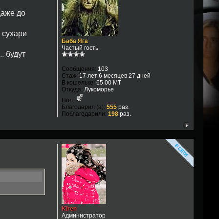
даже до
, сухари
Баба Яга
Частый гость
. будут
Сообщения:
103
Стаж:
17 лет 6 месяцев 27 дней
В кошельке:
65.00 MT
Откуда:
Лукоморье
Пол:
Благодарил (а):
555
раз.
Поблагодарили:
198
раз.
Kiren
Администратор