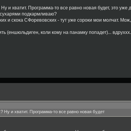
 Ну и хватит. Программа-то все равно новая будет, это уже 
к сухарями подкармливаю?
ких и скока СФоревовских - тут уже сороки мои молчат. Мож
ить (еншюльдиген, коли кому на панамку попадет)... вдруххх..
х? Ну и хватит. Программа-то все равно новая будет