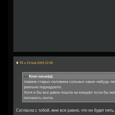
TA
»
19 янв 2009 22:08
Kiren писал(а):
ловина старых половина сольных каких-нибудь пес
реально поднадоело.
Хотя я бы все равно пошла на концерт если бы мо
поглазеть охота.
Согласна с тобой, мне все равно, что он будет петь