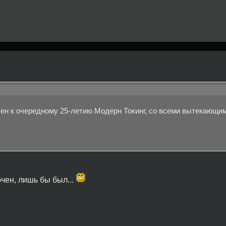
очен к очередному 25-летию Модерн Токинг, со всеми вытекающи
очен, лишь бы был...