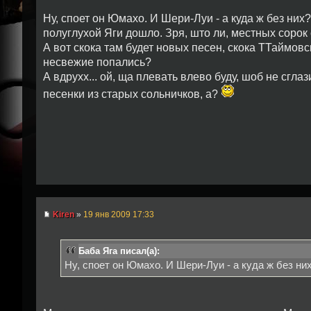
Ну, споет он Юмахо. И Шери-Луи - а куда ж без них?
полуглухой Яги дошло. Зря, што ли, местных соро
А вот скока там будет новых песен, скока ТТаймовс
несвежие попались?
А вдрухх... ой, ща плевать влево буду, шоб не сглаз
песенки из старых сольничков, а?
Kiren
»
19 янв 2009 17:33
Баба Яга писал(а):
Ну, споет он Юмахо. И Шери-Луи - а куда ж без ни