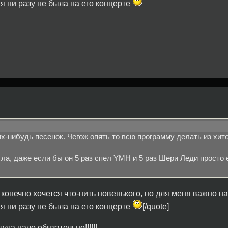
 я ни разу не была на его концерте
их-нибудь песенок. Чегож опять то всю программу делать из хит
гла, даже если бы он 5 раз спел YMH и 5 раз Шери Леди просто 
, конечно хочется что-нить новенького, но для меня важно н
 я ни разу не была на его концерте
[/quote]
туда надо обязательно!!!!!!