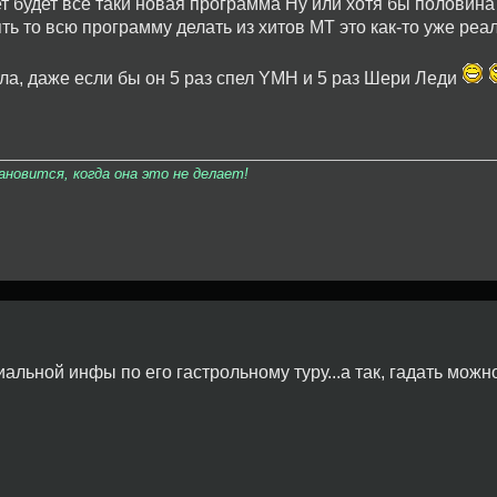
ет будет все таки новая программа Ну или хотя бы половина
ть то всю программу делать из хитов МТ это как-то уже реа
ла, даже если бы он 5 раз спел YMH и 5 раз Шери Леди
овится, когда она это не делает!
льной инфы по его гастрольному туру...а так, гадать можн