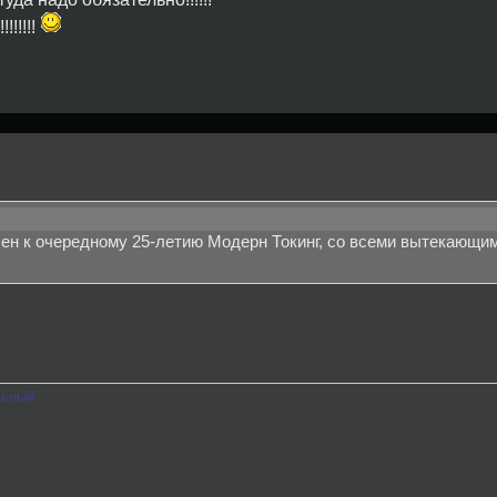
!!!!!
очен к очередному 25-летию Модерн Токинг, со всеми вытекающи
льный.