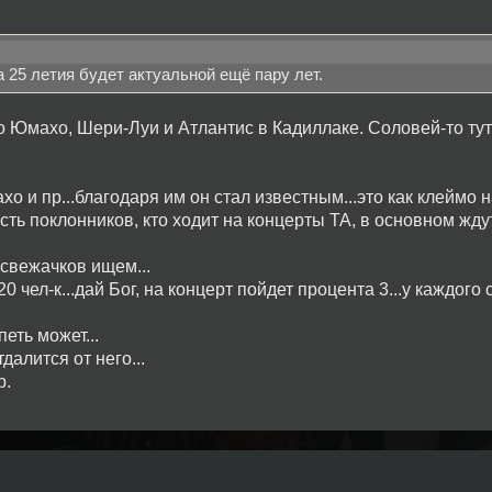
а 25 летия будет актуальной ещё пару лет.
о Юмахо, Шери-Луи и Атлантис в Кадиллаке. Соловей-то тут
о и пр...благодаря им он стал известным...это как клеймо н
часть поклонников, кто ходит на концерты ТА, в основном жду
 свежачков ищем...
0 чел-к...дай Бог, на концерт пойдет процента 3...у каждого 
петь может...
далится от него...
р.