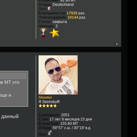
В кошельке:
92.90 MT
Откуда:
Deutschland
Пол:
Благодарил (а):
17920
раз.
Поблагодарили:
10144
раз.
Статус:
закрыта
Награды:
2
ов МТ это
еще и
Shooter
Я Strelnikoff!
Сообщения:
2051
а данный
Стаж:
17 лет 8 месяцев 23 дня
В кошельке:
155.80 MT
Откуда:
59°57' с.ш. / 30°19' в.д.
Пол: