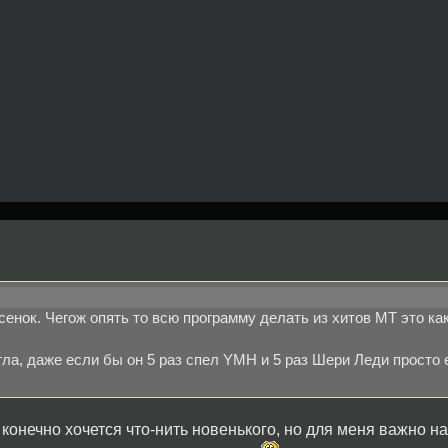
енок. Чегож опять то всю программу делать из хитов МТ это как
гла, даже если бы он 5 раз спел YMH и 5 раз Шери Леди просто 
, конечно хочется что-нить новенького, но для меня важно н