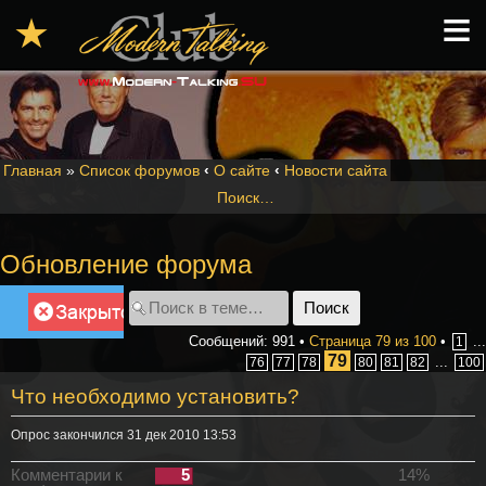
≡
★
Главная
»
Список форумов
‹
О сайте
‹
Новости сайта
Поиск…
Обновление форума
Закрыто
Сообщений: 991 •
Страница
79
из
100
•
...
1
79
...
76
77
78
80
81
82
100
Что необходимо установить?
Опрос закончился 31 дек 2010 13:53
Комментарии к
5
14%