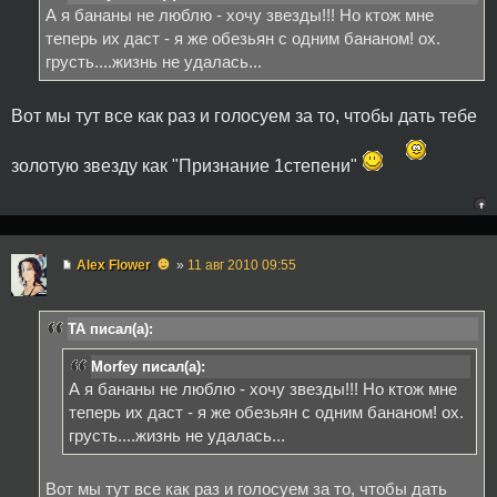
А я бананы не люблю - хочу звезды!!! Но ктож мне
теперь их даст - я же обезьян с одним бананом! ох.
грусть....жизнь не удалась...
Вот мы тут все как раз и голосуем за то, чтобы дать тебе
золотую звезду как "Признание 1степени"
☻
Alex Flower
»
11 авг 2010 09:55
TA писал(а):
Morfey писал(а):
А я бананы не люблю - хочу звезды!!! Но ктож мне
теперь их даст - я же обезьян с одним бананом! ох.
грусть....жизнь не удалась...
Вот мы тут все как раз и голосуем за то, чтобы дать