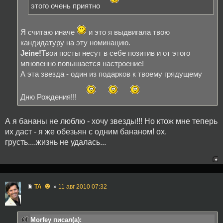
этого очень приятно
Я считаю иначе
и это я выдвигала твою
кандидатуру на эту номинацию.
Jeine!
Твои посты несут в себе позитив и от этого
мгновенно повышается настроение!
А эта звезда - один из подарков к твоему грядущему
Дню Рождения!!!
А я бананы не люблю - хочу звезды!!! Но ктож мне теперь
их даст - я же обезьян с одним бананом! ох.
грусть....жизнь не удалась...
☻
TA
»
11 авг 2010 07:32
Morfey писал(а):