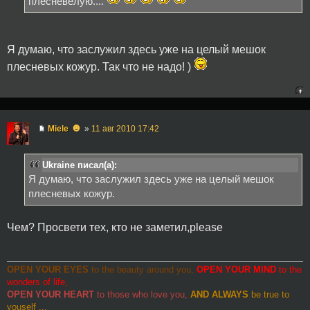
плесневелую....
Я думаю, что заслужил здесь уже на целый мешок
плесневых кожур. Так что не надо! )
☻
Miele
»
11 авг 2010 17:42
Ukraine писал(а):
Я думаю, что заслужил здесь уже на целый мешок
плесневых кожур.
Чем? Просвети тех, кто не заметил,please
OPEN YOUR EYES
to the beauty around you,
OPEN YOUR MIND
to the
wonders of life,
OPEN YOUR HEART
to those who love you,
AND ALWAYS
be true to
youself ...