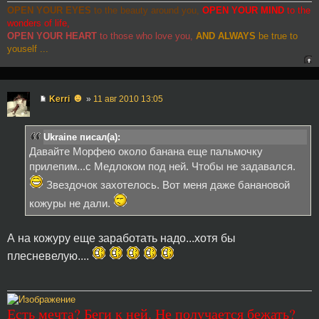
OPEN YOUR EYES
to the beauty around you,
OPEN YOUR MIND
to the
wonders of life,
OPEN YOUR HEART
to those who love you,
AND ALWAYS
be true to
youself ...
☻
Kerri
»
11 авг 2010 13:05
Ukraine писал(а):
Давайте Морфею около банана еще пальмочку
прилепим...с Медлоком под ней. Чтобы не задавался.
Звездочок захотелось. Вот меня даже банановой
кожуры не дали.
А на кожуру еще заработать надо...хотя бы
плесневелую....
Есть мечта? Беги к ней. Не получается бежать?