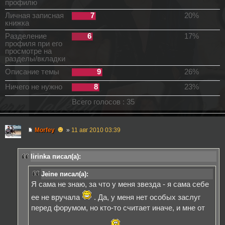
профилю
Личная записная
7
20%
книжка
Разделение
6
17%
профиля при его
просмотре на
разделы/вкладки
Описание темы
9
26%
Ничего не нужно
8
23%
Всего голосов : 35
☻
Morfey
»
11 авг 2010 03:39
lirinka писал(а):
Jeine писал(а):
Я сама не знаю, за что у меня звезда - я сама себе
ее не вручала
. Да, у меня нет особых заслуг
перед форумом, но кто-то считает иначе, и мне от