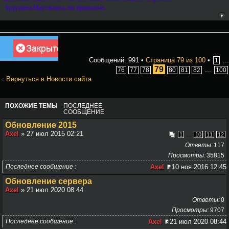
будущем.Научилась на прошлом.
Закрыто
Сообщений: 991 •
Страница
79
из
100
•
...
1
79
...
76
77
78
80
81
82
100
Вернуться в Новости сайта
ПОХОЖИЕ ТЕМЫ
ПОСЛЕДНЕЕ
СООБЩЕНИЕ
Обновление 2015
Axel
» 27 июл 2015 02:21
...
1
10
11
12
Ответы
117
Просмотры
35815
Последнее сообщение
Axel
10 ноя 2016 12:45
Обновление сервера
Axel
» 21 июл 2020 08:44
Ответы
0
Просмотры
9707
Последнее сообщение
Axel
21 июл 2020 08:44