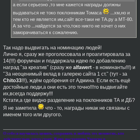
а если серьезно ,то мне кажется награды должны
выдаваться не токо поклонникам Томаса
...хм,но и
тем кто не является им,сайт все-таки не ТА.ру а МТ-80.
А за что ...найдется за что,токо никто не хочет о них
заморачиваться к сожалению.
Так надо выдвигать на номинацию людей!
Лично я, сразу же проголосовала и проагитировала за
14(!!!) форумчан и поддержала идею по добавлению
наград "за креатив" (сразу же
alfawert
- в номинанты!!!) и
"За неоценимый вклад в галерею сайта 1 ст." (тут - за
Chito33
!!!), ждём одобрения от Админа. Если есть ещё
достойные люди,а они есть это точно!!!то выдвигайте
их,всегда поддержу!!!
Кстати,а где видно разделение на поклонников ТА и ДБ?
Я не заметила
что - то, награды никак не связаны с
именем того или другого.
О себе:я научилась ценить, сохранять и любить тех немногих, кто
действительно этого стоит. Живу настоящим.Уверена в