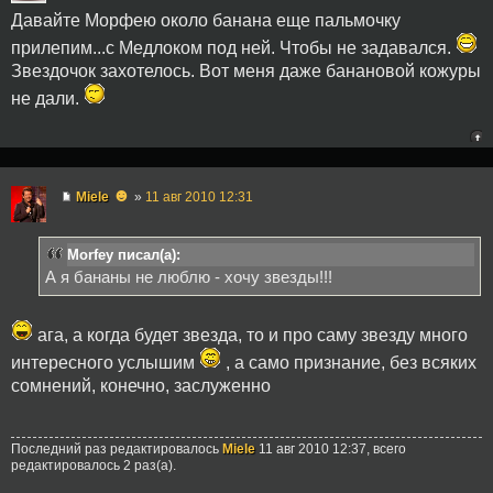
Давайте Морфею около банана еще пальмочку
прилепим...с Медлоком под ней. Чтобы не задавался.
Звездочок захотелось. Вот меня даже банановой кожуры
не дали.
☻
Miele
»
11 авг 2010 12:31
Morfey писал(а):
А я бананы не люблю - хочу звезды!!!
ага, а когда будет звезда, то и про саму звезду много
интересного услышим
, а само признание, без всяких
сомнений, конечно, заслуженно
Последний раз редактировалось
Miele
11 авг 2010 12:37, всего
редактировалось 2 раз(а).