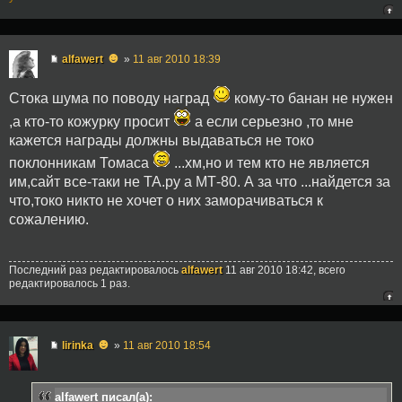
☻
alfawert
»
11 авг 2010 18:39
Стока шума по поводу наград
кому-то банан не нужен
,а кто-то кожурку просит
а если серьезно ,то мне
кажется награды должны выдаваться не токо
поклонникам Томаса
...хм,но и тем кто не является
им,сайт все-таки не ТА.ру а МТ-80. А за что ...найдется за
что,токо никто не хочет о них заморачиваться к
сожалению.
Последний раз редактировалось
alfawert
11 авг 2010 18:42, всего
редактировалось 1 раз.
☻
lirinka
»
11 авг 2010 18:54
alfawert писал(а):