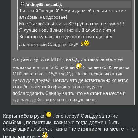
Andrey89 писал(а):
Ты такой "щедрый"!!! Ну и дари ей деньги за такие
альбомы на здоровье!
Мне "такой" альбом за 300 руб на фиг не нужен!!!
Я лучше новый лицензионный альбом Уитни
Хьюстон куплю, выходящй в этом году, чем
аналогичный Сандровский!!!
А я уже и купил в МП3 + на СД. За такой альбом не
жалко заплатить. 300 рублей
Я за него 9,99 евро за
МП3 заплатил + 15,99 за Сд. Плюс несколько штук
купил для друзей. Потому что действительно хочется
хотя бы покупкой официального продукта
поблагодарить Сандру за то, что не стоит на месте и
сделала действительно стоящую вещь
Карты тебе в руки
, спонсируй Сандру за такие
альбомы, посмотрим, каким же тогда должен быть
следующий альбом, с таким "
не стоянием на месте
" - то
бишь развитием
...