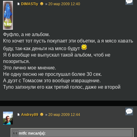
☻
DIMASTiy
»
20 мар 2009 12:40
Фуфло, а не альбом.
Кто хочет тот пусть покупает эти объетки, а я мясо хавать
буду, так-как деньги на мясо будут
Я б вообще не выпускал такой альбом, чтоб не
позориться.
Это лично мое мнение.
Не одну песню не прослушал более 30 сек.
А дуэт с Томасом это вообще извращение.
Тупо запхнули его как третий голос, даже не второй
☻
Andrey89
»
20 мар 2009 12:44
mtfc писал(а):