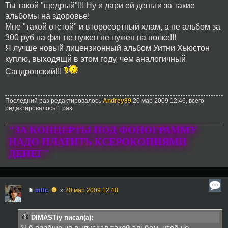
Ты такой "щедрый"!!! Ну и дари ей деньги за такие
альбомы на здоровье!
Мне "такой отстой" и второсортный хлам, а не альбом за
300 руб на фиг не нужен не нужен на полке!!!
Я лучше новый лицензионный альбом Уитни Хьюстон
куплю, выходящй в этом году, чем аналогичный
Сандровский!!!
Последний раз редактировалось
Andrey89
20 мар 2009 12:46, всего
редактировалось 1 раз.
"ЗА КОНЦЕРТЫ ПОД ФОНОГРАММУ
НАДО ПЛАТИТЬ КСЕРОКОПИЯМИ
ДЕНЕГ"
☻
mtfc
»
20 мар 2009 12:48
DIMASTiy писал(а):
Я б вообще не выпускал такой альбом, чтоб не