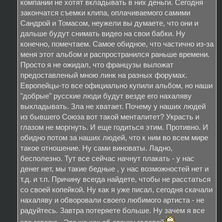
компании не хотят вкладывать в них деньги. Сегодня
закончатся съемки клипа, оплачиваемого самими
Сандрой и Томасом, неужели вы думаете, что они и
дальше будут снимать видео на свои бабки. Ну
конечно, помечтаем. Самое обидное, что частично из-за
меня этот альбом и распространился раньше времени.
Просто я не ожидал, что французы выложат
предоставленый мною линк на разных форумах.
Европейцы-то все официально купили альбом, но наши
"добрые" русские люди будут везде его нахаляву
выкладывать. Зла не хватает. Почему у наших людей
из бывшего Союза вот такой менталитет? Украсть и
глазом не моргнуть. И еще годиться этим. Противно. И
обидно потом за наших людей, что к ним во всем мире
такое отношение. Ну сами виноваты. Ладно,
бесполезно. Тут все сейчас начнут плакать - у нас
денег нет, мы такие бедные , у нас возможностей нет и
т.д. и т.п. Причину всегда найдете, чтобы не расстаться
со своей копейкой. Ну как я уже писал, сегодня скачали
нахаляву и обворовали своего любимого артиста - не
радуйтесь. Завтра потеряете больше. Ну зачем я все