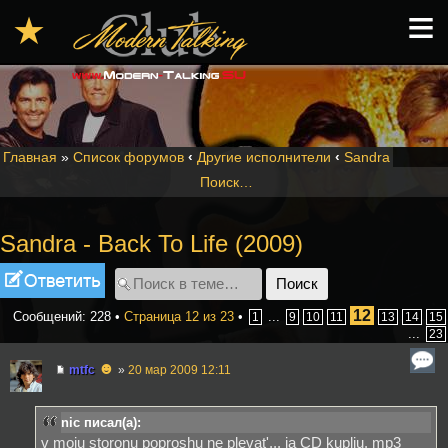
≡
★
Главная
»
Список форумов
‹
Другие исполнители
‹
Sandra
Поиск…
Sandra - Back To Life (2009)
Ответить
12
Сообщений: 228 •
Страница
12
из
23
•
...
1
9
10
11
13
14
15
...
23
☻
mtfc
»
20 мар 2009 12:11
nic писал(а):
v moju storonu poproshu ne plevat'... ja CD kuplju. mp3