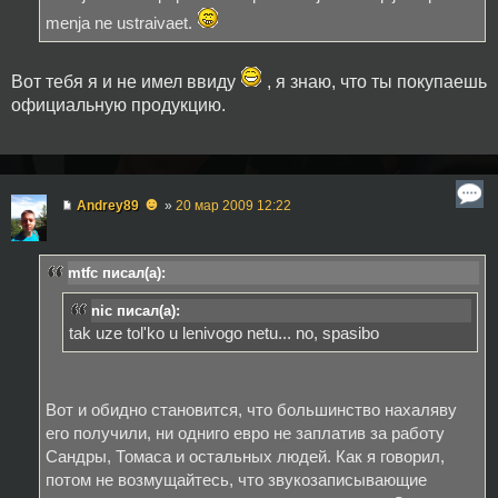
menja ne ustraivaet.
Вот тебя я и не имел ввиду
, я знаю, что ты покупаешь
официальную продукцию.
☻
Andrey89
»
20 мар 2009 12:22
mtfc писал(а):
nic писал(а):
tak uze tol'ko u lenivogo netu... no, spasibo
Вот и обидно становится, что большинство нахаляву
его получили, ни одниго евро не заплатив за работу
Сандры, Томаса и остальных людей. Как я говорил,
потом не возмущайтесь, что звукозаписывающие