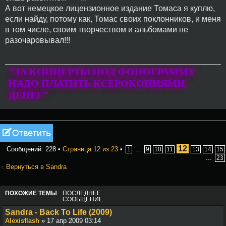
А вот немецкое лицензионное издание Томаса я куплю,
если найду, потому как, Томас своих поклонников, и меня
в том числе, своим творчеством и альбомами не
разочаровывал!!!
"ЗА КОНЦЕРТЫ ПОД ФОНОГРАММУ
НАДО ПЛАТИТЬ КСЕРОКОПИЯМИ
ДЕНЕГ"
Ответить
12
Сообщений: 228 •
Страница
12
из
23
•
...
1
9
10
11
13
14
15
...
23
Вернуться в Sandra
ПОХОЖИЕ ТЕМЫ
ПОСЛЕДНЕЕ
СООБЩЕНИЕ
Sandra - Back To Life (2009)
Alexisflash
» 17 апр 2009 03:14