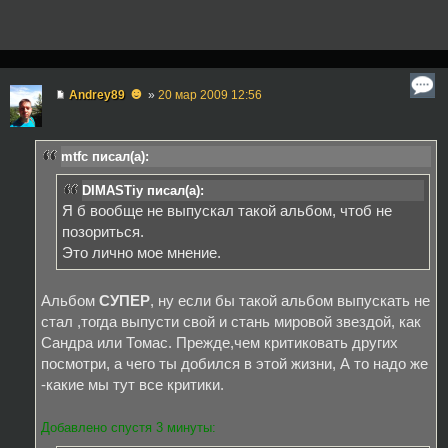
☻
Andrey89
»
20 мар 2009 12:56
mtfc писал(а):
DIMASTiy писал(а):
Я б вообще не выпускал такой альбом, чтоб не
позориться.
Это лично мое мнение.
Альбом
СУПЕР
, ну если бы такой альбом выпускать не
стал ,тогда выпусти свой и стань мировой звездой, как
Сандра или Томас. Прежде,чем критиковать других
посмотри, а чего ты добился в этой жизни, А то надо же
-какие мы тут все критики.
Добавлено спустя 3 минуты: