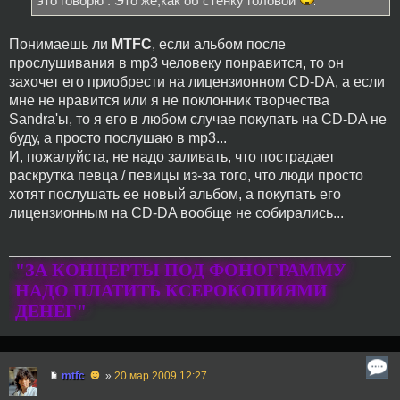
это говорю . Это же,как об стенку головой
Понимаешь ли
MTFC
, если альбом после
прослушивания в mp3 человеку понравится, то он
захочет его приобрести на лицензионном CD-DA, а если
мне не нравится или я не поклонник творчества
Sandra'ы, то я его в любом случае покупать на CD-DA не
буду, а просто послушаю в mp3...
И, пожалуйста, не надо заливать, что пострадает
раскрутка певца / певицы из-за того, что люди просто
хотят послушать ее новый альбом, а покупать его
лицензионным на CD-DA вообще не собирались...
"ЗА КОНЦЕРТЫ ПОД ФОНОГРАММУ
НАДО ПЛАТИТЬ КСЕРОКОПИЯМИ
ДЕНЕГ"
☻
mtfc
»
20 мар 2009 12:27