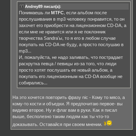
Andrey89 писал(а):
Понимаешь ли
MTFC
, если альбом после
прослушивания в mp3 человеку понравится, то он
захочет его приобрести на лицензионном CD-DA, а
если мне не нравится или я не поклонник
творчества Sandra'ы, то я его в любом случае
покупать на CD-DA не буду, а просто послушаю в
mp3...
И, пожалуйста, не надо заливать, что пострадает
раскрутка певца / певицы из-за того, что люди
просто хотят послушать ее новый альбом, а
покупать его лицензионным на CD-DA вообще не
собирались...
На это хочется повторить фразу nic - Кому то мясо, а
кому-то кости и объедки. Я предпочитаю первое- вы
видимо второе. Ну и флаг вам в руки. Как я писал
выше, бесполезно таким людям как ты что-то
доказывать. Оставайся при своем мнении.