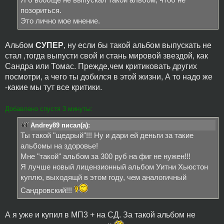
позориться.
Это лично мое мнение.
Альбом
СУПЕР
, ну если бы такой альбом выпускать не
стал ,тогда выпусти свой и стань мировой звездой, как
Сандра или Томас. Прежде,чем критиковать других
посмотри, а чего ты добился в этой жизни, А то надо же
-какие мы тут все критики.
Добавлено спустя 3 минуты:
Andrey89 писал(а):
Ты такой "щедрый"!!! Ну и дари ей деньги за такие
альбомы на здоровье!
Мне "такой" альбом за 300 руб на фиг не нужен!!!
Я лучше новый лицензионный альбом Уитни Хьюстон
куплю, выходящй в этом году, чем аналогичный
Сандровский!!!
А я уже и купил в МП3 + на СД. За такой альбом не