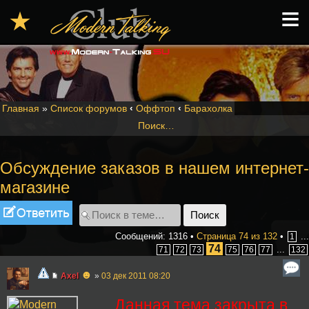
≡
★
Главная
»
Список форумов
‹
Оффтоп
‹
Барахолка
Поиск…
Обсуждение заказов в нашем интернет-
магазине
Ответить
Сообщений: 1316 •
Страница
74
из
132
•
...
1
74
...
71
72
73
75
76
77
132
☻
Axel
»
03 дек 2011 08:20
Данная тема закрыта в