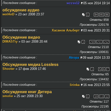
Последнее сообщение
wzzss12
05 ноя 2014 19:14
обсуждение аудио
wolAnD
» 23 окт 2008 23:37
...
1
84
85
86
Ответы
858
Просмотры
220178
Последнее сообщение
Хасанов Альберт
03 янв 2023 20:31
Обсуждение видео
DIMASTiy
» 03 окт 2008 20:44
...
1
210
211
212
Ответы
2110
Просмотры
100631
Последнее сообщение
Atropa
09 май 2024 13:33
Обсуждение медиа Lossless
Shooter
» 17 фев 2009 17:46
...
1
5
6
7
Ответы
65
Просмотры
134432
Последнее сообщение
lirinka
16 янв 2013 23:55
Обсуждение книг Дитера
smolie
» 25 окт 2008 23:30
...
1
10
11
12
Ответы
117
Просмотры
22195