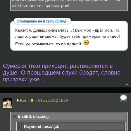
это был бы хит просмотров!
Сообщение не в тему (флуд)
Кажется, довыдрючивалась... Язык мой - враг мой. Но
ладно, ради диадемы, будет тебе примерка на видео!
Если уж отрываться, то по полной.
Сумерки тихо приходят, растворяются в
душе. О прошедшем слухи бродят, словно
призраки уже...
☻
Kerri
»
03 дек 2012 18:50
IrishElk писал(а):
Raymond писал(а):