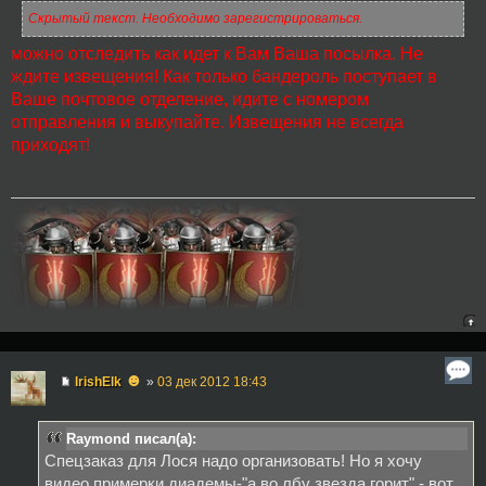
Скрытый текст. Необходимо зарегистрироваться.
можно отследить как идет к Вам Ваша посылка. Не
ждите извещения! Как только бандероль поступает в
Ваше почтовое отделение, идите с номером
отправления и выкупайте. Извещения не всегда
приходят!
☻
IrishElk
»
03 дек 2012 18:43
Raymond писал(а):
Спецзаказ для Лося надо организовать! Но я хочу
видео примерки диадемы-"а во лбу звезда горит" - вот