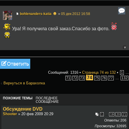
☻
bohlenanders-katia
»
05 дек 2012 16:58
Ура! Я получила свой заказ.Спасибо за фото.
Ответить
Сообщений: 1316 •
Страница
74
из
132
•
...
1
74
...
71
72
73
75
76
77
132
Вернуться в Барахолка
ПОХОЖИЕ ТЕМЫ
ПОСЛЕДНЕЕ
СООБЩЕНИЕ
Обсуждение DVD
Shooter
» 20 фев 2009 20:29
...
1
19
20
21
Ответы
206
Просмотры
32695