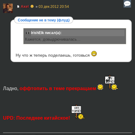
☻
Axel
»
03 дек 2012 20:54
Сообщение не в тему (флуд)
IrishElk писал(а):
Кажется, довыдрючивалась...
Ну что ж теперь поделаешь, готовься
Ладно,
оффтопить в теме прекращаем
UPD: Последнее китайское!