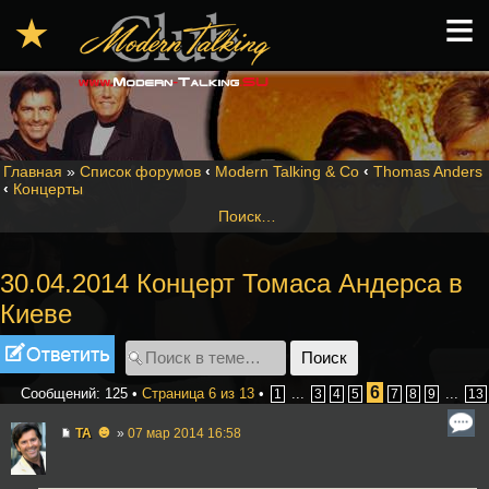
≡
★
Главная
»
Список форумов
‹
Modern Talking & Co
‹
Thomas Anders
‹
Концерты
Поиск…
30.04.2014 Концерт Томаса Андерса в
Киеве
Ответить
6
Сообщений: 125 •
Страница
6
из
13
•
...
...
1
3
4
5
7
8
9
13
☻
TA
»
07 мар 2014 16:58