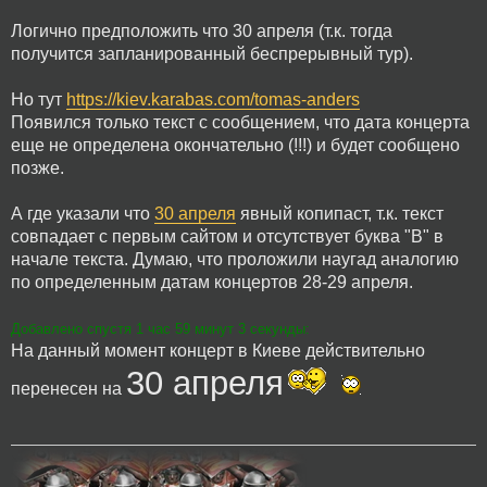
Логично предположить что 30 апреля (т.к. тогда
получится запланированный беспрерывный тур).
Но тут
https://kiev.karabas.com/tomas-anders
Появился только текст с сообщением, что дата концерта
еще не определена окончательно (!!!) и будет сообщено
позже.
А где указали что
30 апреля
явный копипаст, т.к. текст
совпадает с первым сайтом и отсутствует буква "В" в
начале текста. Думаю, что проложили наугад аналогию
по определенным датам концертов 28-29 апреля.
Добавлено спустя 1 час 59 минут 3 секунды:
На данный момент концерт в Киеве действительно
30 апреля
перенесен на