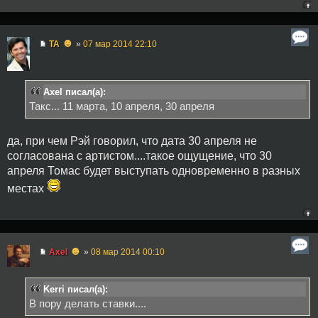
☻
TA
»
07 мар 2014 22:10
Axel писал(а):
Такс... 11 марта, 10 апреля, 30 апреля
да, при чем Рэй говорил, что дата 30 апреля не
согласована с артистом....такое ощущение, что 30
апреля Томас будет выступать одновременно в разных
местах
☻
Axel
»
08 мар 2014 00:10
Kerri писал(а):
В пору делать ставки....