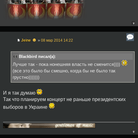
☻
Jeine
»
08 мар 2014 14:22
Blackbird писал(а):
Лучше так - пока нонешняя власть не сменится))))
(все это было бы смешно, когда бы не было так
грустно)))))))
И я так думаю
Так что планируем концерт не раньше президентских
выборов в Украине