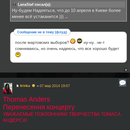
LanaStef писал(а):
Ну-будем Надеяться, что до 10 апреля в Киеве более
менее всё устаканится ))) ...
Сообщение не в тему (флуд)
после мартовских выборов?
ну-ну...че-т
сомневаюсь, но очень надеюсь, что все хорошо будет
☻
lirinka
»
07 мар 2014 19:07
Thomas Anders
Перенесення концерту
УВАЖАЕМЫЕ ПОКЛОННИКИ ТВОРЧЕСТВА ТОМАСА
АНДЕРСА!