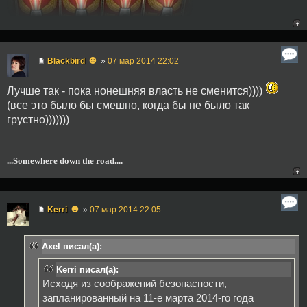
☻
Blackbird
»
07 мар 2014 22:02
Лучше так - пока нонешняя власть не сменится))))
(все это было бы смешно, когда бы не было так
грустно)))))))
...Somewhere down the road....
☻
Kerri
»
07 мар 2014 22:05
Axel писал(а):
Kerri писал(а):
Исходя из соображений безопасности,
запланированный на 11-е марта 2014-го года