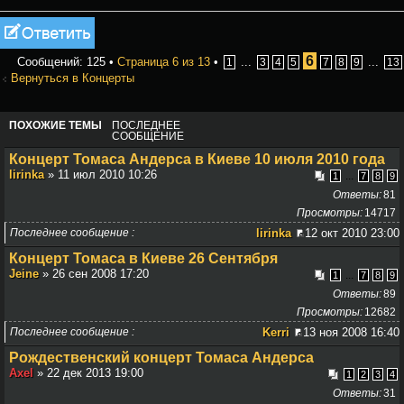
Ответить
6
Сообщений: 125 •
Страница
6
из
13
•
...
...
1
3
4
5
7
8
9
13
Вернуться в Концерты
ПОХОЖИЕ ТЕМЫ
ПОСЛЕДНЕЕ
СООБЩЕНИЕ
Концерт Томаса Андерса в Киеве 10 июля 2010 года
lirinka
» 11 июл 2010 10:26
...
1
7
8
9
Ответы
81
Просмотры
14717
Последнее сообщение
lirinka
12 окт 2010 23:00
Концерт Томаса в Киеве 26 Сентября
Jeine
» 26 сен 2008 17:20
...
1
7
8
9
Ответы
89
Просмотры
12682
Последнее сообщение
Kerri
13 ноя 2008 16:40
Рождественский концерт Томаса Андерса
Axel
» 22 дек 2013 19:00
1
2
3
4
Ответы
31