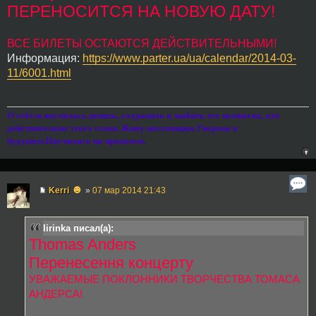
ПЕРЕНОСИТСЯ НА НОВУЮ ДАТУ!
ВСЕ БИЛЕТЫ ОСТАЮТСЯ ДЕЙСТВИТЕЛЬНЫМИ!
Информация:
https://www.parter.ua/ua/calendar/2014-03-
11/6001.html
О себе:я научилась ценить, сохранять и любить тех немногих, кто
действительно этого стоит. Живу настоящим.Уверена в
будущем.Научилась на прошлом.
☻
Kerri
»
07 мар 2014 21:43
lirinka писал(а):
Thomas Anders
Перенесення концерту
УВАЖАЕМЫЕ ПОКЛОННИКИ ТВОРЧЕСТВА ТОМАСА
АНДЕРСА!