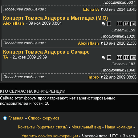
Просмотры
5637
Последнее сообщение
ElenaTA
03 янв 2014 18:45
Концерт Томаса Андерса в Мытищах (М.О)
Alexisflash
» 09 ноя 2009 03:04
...
1
14
15
16
Ответы
159
Просмотры
21020
Последнее сообщение
Alexisflash
18 янв 2010 21:38
Концерт Томаса Андерса в Самаре
TA
» 21 фев 2009 19:39
...
1
17
18
19
Ответы
183
Просмотры
21868
Последнее сообщение
Impro
22 апр 2009 08:06
КТО СЕЙЧАС НА КОНФЕРЕНЦИИ
Сейчас этот форум просматривают: нет зарегистрированных
пользователей и гости: 10
Главная
»
Список форумов
Контакты (обратная связь)
•
Мобильный вид
•
Наша команда
•
Удалить cookies конференции
• Часовой пояс: UTC + 3 часа