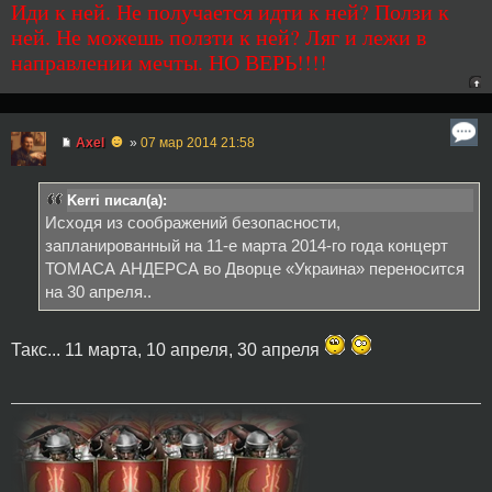
Иди к ней. Не получается идти к ней? Ползи к
ней. Не можешь ползти к ней? Ляг и лежи в
направлении мечты. НО ВЕРЬ!!!!
☻
Axel
»
07 мар 2014 21:58
Kerri писал(а):
Исходя из соображений безопасности,
запланированный на 11-е марта 2014-го года концерт
ТОМАСА АНДЕРСА во Дворце «Украина» переносится
на 30 апреля..
Такс... 11 марта, 10 апреля, 30 апреля