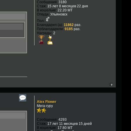
Сообщения:
3180
Стаж:
15 лет 8 месяцев 22 дня
В кошельке:
22.20 MT
Откуда:
Ульяновск
Пол:
Благодарил (а):
11862
раз.
Поблагодарили:
9185
раз.
Награды:
2
Alex Flower
Мега-гуру
Сообщения:
4293
Стаж:
17 лет 11 месяцев 15 дней
В кошельке:
17.80 MT