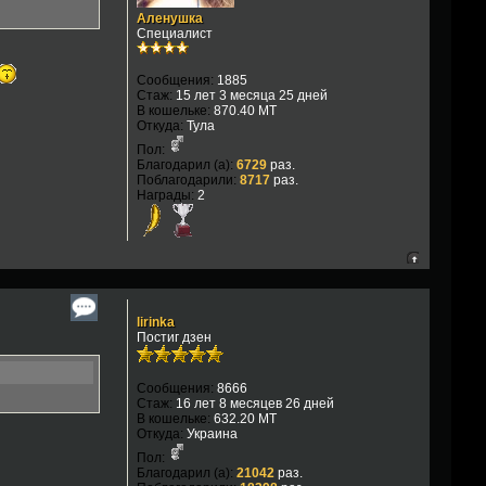
Аленушка
Специалист
Сообщения:
1885
Стаж:
15 лет 3 месяца 25 дней
В кошельке:
870.40 MT
Откуда:
Тула
Пол:
Благодарил (а):
6729
раз.
Поблагодарили:
8717
раз.
Награды:
2
lirinka
Постиг дзен
Сообщения:
8666
Стаж:
16 лет 8 месяцев 26 дней
В кошельке:
632.20 MT
Откуда:
Украина
Пол:
Благодарил (а):
21042
раз.