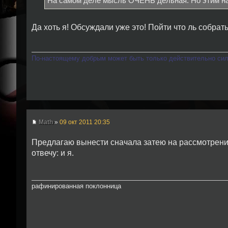
На самом деле мысль ОЧЕНЬ дельная. Но этим на
Да хоть я! Обсуждали уже это! Пойти что ль собра
По-настоящему добрым может быть только действительно си
Math
»
09 окт 2011 20:35
Предлагаю вынести сначала затею на рассмотрени
отвечу: и я.
рафинированная поклонница