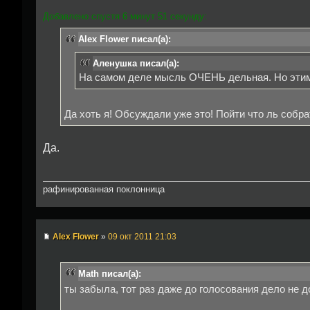
Добавлено спустя 6 минут 51 секунду:
Alex Flower писал(а):
Аленушка писал(а):
На самом деле мысль ОЧЕНЬ дельная. Но этим
Да хоть я! Обсуждали уже это! Пойти что ль собр
Да.
рафинированная поклонница
Alex Flower
»
09 окт 2011 21:03
Math писал(а):
ты забыла, тот раз даже до голосования дело не