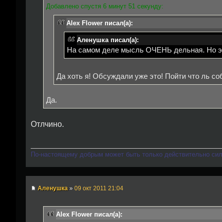
Добавлено спустя 6 минут 51 секунду:
Alex Flower писал(а):
Аленушка писал(а):
На самом деле мысль ОЧЕНЬ дельная. Но э
Да хоть я! Обсуждали уже это! Пойти что ль с
Да.
Отлчино.
По-настоящему добрым может быть только действительно си
Аленушка
»
09 окт 2011 21:04
Alex Flower писал(а):