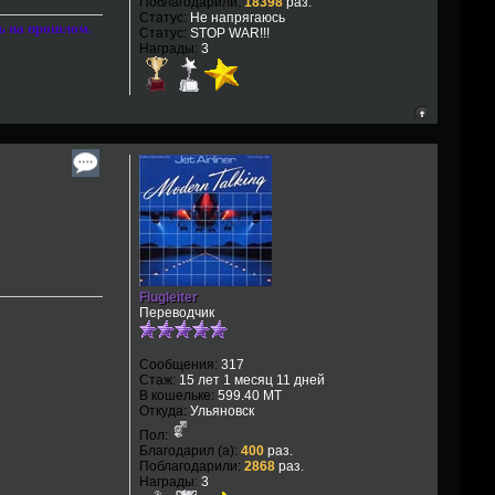
Поблагодарили:
18398
раз.
Статус:
Не напрягаюсь
сь на прошлом.
Статус:
STOP WAR!!!
Награды:
3
Flugleiter
Переводчик
Сообщения:
317
Стаж:
15 лет 1 месяц 11 дней
В кошельке:
599.40 MT
Откуда:
Ульяновск
Пол:
Благодарил (а):
400
раз.
Поблагодарили:
2868
раз.
Награды:
3