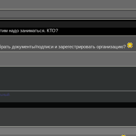
тим надо заниматься. КТО?
обрать документы/подписи и зарегестрировать организацию?
льный.