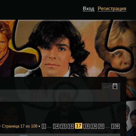
Вход
Регистрация
17
•
Страница
17
из
108
•
...
...
1
14
15
16
18
19
20
108