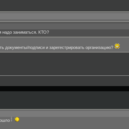
 надо заниматься. КТО?
ать документы/подписи и зарегестрировать организацию?
 дошло