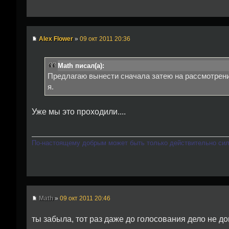
Alex Flower
»
09 окт 2011 20:36
Math писал(а):
Предлагаю вынести сначала затею на рассмотрени
я.
Уже мы это проходили....
По-настоящему добрым может быть только действительно си
Math
»
09 окт 2011 20:46
ты забыла, тот раз даже до голосования дело не 