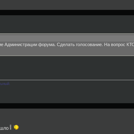
е Администрации форума. Сделать голосование. На вопрос КТО
льный.
дошло