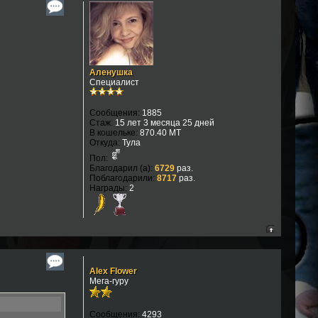
Аленушка
Специалист
Сообщения:
1885
Стаж:
15 лет 3 месяца 25 дней
В кошельке:
870.40 MT
Откуда:
Тула
Пол:
Благодарил (а):
6729
раз.
Поблагодарили:
8717
раз.
Награды:
2
Alex Flower
Мега-гуру
Сообщения:
4293