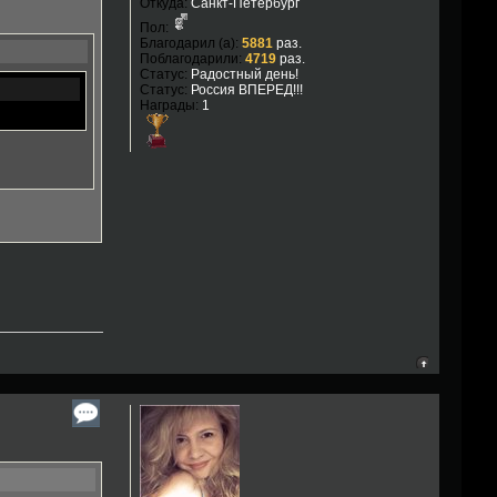
Откуда:
Санкт-Петербург
Пол:
Благодарил (а):
5881
раз.
Поблагодарили:
4719
раз.
Статус:
Радостный день!
Статус:
Россия ВПЕРЕД!!!
Награды:
1