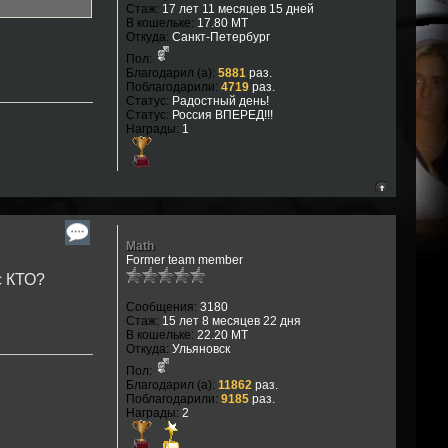
Стаж:
17 лет 11 месяцев 15 дней
В кошельке:
17.80 MT
Откуда:
Санкт-Петербург
Пол:
Благодарил (а):
5881
раз.
Поблагодарили:
4719
раз.
Статус:
Радостный день!
Статус:
Россия ВПЕРЕД!!!
Награды:
1
Math
Former team member
с КТО?
Сообщения:
3180
Стаж:
15 лет 8 месяцев 22 дня
В кошельке:
22.20 MT
Откуда:
Ульяновск
Пол:
Благодарил (а):
11862
раз.
Поблагодарили:
9185
раз.
Награды:
2