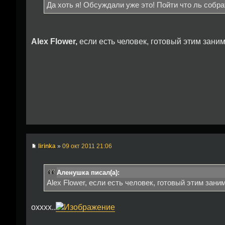
Да хоть я! Обсуждали уже это! Пойти что ль собр
Alex Flower,
если есть человек, готовый этим заним
lirinka
»
09 окт 2011 21:06
Аленушка писал(а):
Alex Flower, если есть человек, готовый этим зани
охххх..