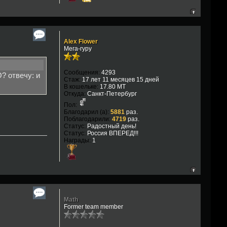
Alex Flower
Мега-гуру
Сообщения:
4293
? отвечу: и
Стаж:
17 лет 11 месяцев 15 дней
В кошельке:
17.80 MT
Откуда:
Санкт-Петербург
Пол:
Благодарил (а):
5881
раз.
Поблагодарили:
4719
раз.
Статус:
Радостный день!
Статус:
Россия ВПЕРЕД!!!
Награды:
1
Math
Former team member