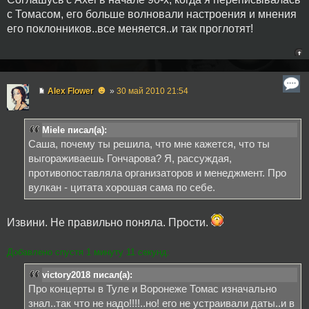
с Томасом, его больше волновали настроения и мнения
его поклонников..все меняется..и так проглотят!
☻
Alex Flower
»
30 май 2010 21:54
Miele писал(а):
Саша, почему ты решила, что мне кажется, что ты
выгораживаешь Гончарова? Я, рассуждая,
противопоставляла организаторов и менеджмент. Про
вулкан - цитата хорошая сама по себе.
Извини. Не правильно поняла. Прости.
Добавлено спустя 1 минуту 11 секунд:
victory2018 писал(а):
Про концерты в Туле и Воронеже Томас изначально
знал..так что не надо!!!!..но! его не устраивали даты..и в