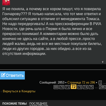
Я не поняла, а почему все хором пишут, что я поверила
Гончарову??? Я только написала, что тот мне ответил и
объяснил ситуацию в отличие от менеджмента Томаса.
Не надо передергивать! А на прессконференции В РИА
Новости, где речь шла о Перми я была лично и все
прекрасно понимаю! А комментарии можно было дать
конечно не здесь на сайте, а в любой прессе..просто
людей жалко..ведь не все же местные покупали билеты,
люди из других городов..за них обидно..а все из-за
отсутствия информации.
Ответить
Сообщений: 2853 •
Страница
72
из
286
•
...
1
72
...
69
70
71
73
74
75
286
Вернуться в Концерты
ПОХОЖИЕ ТЕМЫ
ПОСЛЕДНЕЕ