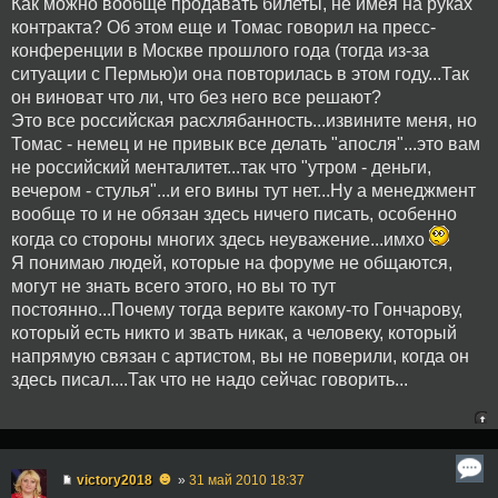
Как можно вообще продавать билеты, не имея на руках
контракта? Об этом еще и Томас говорил на пресс-
конференции в Москве прошлого года (тогда из-за
ситуации с Пермью)и она повторилась в этом году...Так
он виноват что ли, что без него все решают?
Это все российская расхлябанность...извините меня, но
Томас - немец и не привык все делать "апосля"...это вам
не российский менталитет...так что "утром - деньги,
вечером - стулья"...и его вины тут нет...Ну а менеджмент
вообще то и не обязан здесь ничего писать, особенно
когда со стороны многих здесь неуважение...имхо
Я понимаю людей, которые на форуме не общаются,
могут не знать всего этого, но вы то тут
постоянно...Почему тогда верите какому-то Гончарову,
который есть никто и звать никак, а человеку, который
напрямую связан с артистом, вы не поверили, когда он
здесь писал....Так что не надо сейчас говорить...
☻
victory2018
»
31 май 2010 18:37