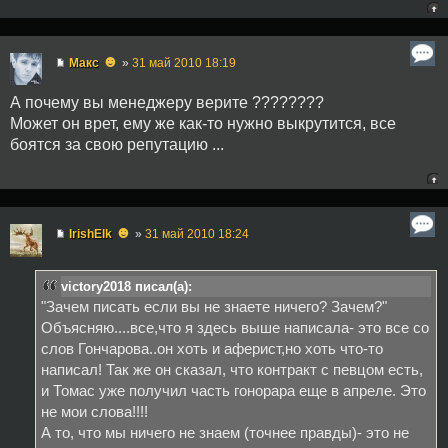
☻
Макс
»
31 май 2010 18:19
А почему вы менеджеру верите ????????
Может он врет, ему же как-то нужно выкрутится, все
боятся за свою репутацию ...
☻
IrishElk
»
31 май 2010 18:24
victory2018 писал(а):
"Зачем писать если вы не знаете ничего? Зачем?"
Объясняю....все,что я здесь выше написала- это все со
слов Гончарова..он хоть и аферист,но хоть что-то
написал! Так же он сказал, что контракт с певцом есть,
и Томас уже получил часть гонорара еще в апреле. Это
не мои слова!!!!
А то, что мы ничего не знаем (точнее правды)- это не