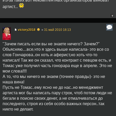
Из-за таких вот некомптентных организаторов виноват
артист...
☻
victory2018
»
31 май 2010 18:13
"Зачем писать если вы не знаете ничего? Зачем?"
Объясняю....все,что я здесь выше написала- это все со
слов Гончарова..он хоть и аферист,но хоть что-то
написал! Так же он сказал, что контракт с певцом есть, и
Томас уже получил часть гонорара еще в апреле. Это не
мои слова!!!!
А то, что мы ничего не знаем (точнее правды)- это не
наша вина!
Пусть не Томас..ему ясно не до нас..но менеджмент
артиста мог бы написать пару строк, чтоб потом люди не
бегали в поиске своих денег, а не отмалчиваться до
последнего, строя из себя особо важных персон..так
никто не делает.