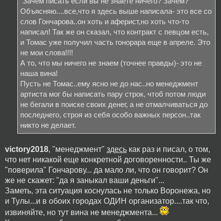
"Зачем писать если вы не знаете ничего? Зачем?"
Объясняю....все,что я здесь выше написала- это все со
слов Гончарова..он хоть и аферист,но хоть что-то
написал! Так же он сказал, что контракт с певцом есть,
и Томас уже получил часть гонорара еще в апреле. Это
не мои слова!!!!
А то, что мы ничего не знаем (точнее правды)- это не
наша вина!
Пусть не Томас..ему ясно не до нас..но менеджмент
артиста мог бы написать пару строк, чтоб потом люди
не бегали в поиске своих денег, а не отмалчиваться до
последнего, строя из себя особо важных персон..так
никто не делает.
victory2018
, "менеджмент"
здесь
как раз и писал, о том,
что нет никакой еще конкретной договоренности.. Ты же
"поверила" Гончарову... да мало ли, что он говорит? Он
же не скажет: "да я заныкал ваши деньги"...
Заметь, эта ситуация коснулась не только Воронежа, но
и Тулы...и в обоих городах ОДИН организатор....так что,
извиняйте, но тут вина не менеджмента...