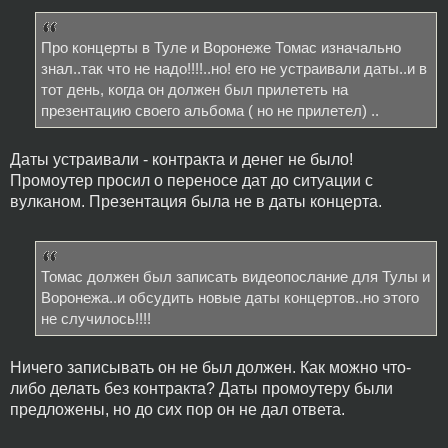
Про концерты в Туле и Воронеже Томас изначально
знал..так что не надо!!!!..но! его не устраивали даты..и в
тот день, когда он должен был прилететь на
презентацию своего альбома ( но не прилетел) ..
Даты устраивали - контракта и денег не было!
Промоутер просил о переносе дат до ситуации с
вулканом. Презентация была не в даты концерта.
Томас должен был записать видеопослание для Тулы и
Воронежа..и обсудить новые даты концертов..но этого
не случилось!!!!
Ничего записывать он не был должен. Как можно что-
либо делать без контракта? Даты промоутеру были
предложены, но до сих пор он не дал ответа.