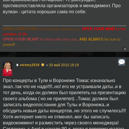
противопоставляла организаторов и менеджмент. Про
вулкан - цитата хорошая сама по себе.
OPEN YOUR EYES
to the beauty around you,
OPEN YOUR MIND
to the
wonders of life,
OPEN YOUR HEART
to those who love you,
AND ALWAYS
be true to
youself ...
☻
victory2018
»
30 май 2010 18:19
Про концерты в Туле и Воронеже Томас изначально
знал..так что не надо!!!!..но! его не устраивали даты..и в
тот день, когда он должен был прилететь на презентацию
своего альбома ( но не прилетел) ..Томас должен был
записать видеопослание для Тулы и Воронежа..и
обсудить новые даты концертов..но этого не случилось!!!!
Хотя интернет никто не отменял..мог бы записать
видеокоммент и разместить через своего менеджера!
Соглашусь с Axel в начале 90-х, когда я переписывалась