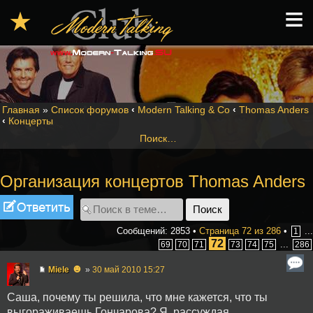
≡
★
Главная
»
Список форумов
‹
Modern Talking & Co
‹
Thomas Anders
‹
Концерты
Поиск…
Организация концертов Thomas Anders
Ответить
Сообщений: 2853 •
Страница
72
из
286
•
...
1
72
...
69
70
71
73
74
75
286
☻
Miele
»
30 май 2010 15:27
Саша, почему ты решила, что мне кажется, что ты
выгораживаешь Гончарова? Я, рассуждая,