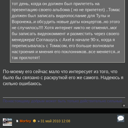
тот день, когда он должен был прилететь на
презентацию своего альбома ( но не прилетел) ..Томас
должен был записать видеопослание для Тулы и
Воронежа..и обсудить новые даты концертов..но этого
не случилось!!!! Хотя интернет никто не отменял..мог
бы записать видеокоммент и разместить через своего
менеджера! Соглашусь с Axel в начале 90-х, когда я
переписывалась с Томасом, его больше волновали
настроения и мнения его поклонников..все меняется..и
так проглотят!
По-моему его сейчас мало что интересует из того, что
было бы связано с раскруткой его же самого. Надеюсь я
сильно ошибаюсь.
По-настоящему добрым может быть только действительно сильный.
☻
Morfey
»
31 май 2010 12:08