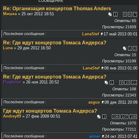
СООБЩЕНИЕ
Re: Организация концертов Thomas Anders
Мишка
» 25 окт 2012 18:51
...
1
5
6
7
Ответы
65
Просмотры
21609
Последнее сообщение
LanaStef
17 май 2013 00:01
Re: Где ждут концертов Томаса Андерса?
Luna
» 29 дек 2012 16:50
1
2
Ответы
15
Просмотры
10199
Последнее сообщение
LanaStef
08 янв 2013 01:00
Re: Где ждут концертов Томаса Андерса?
Flugleiter
» 26 ноя 2011 20:52
...
1
9
10
11
Ответы
108
Просмотры
22343
Последнее сообщение
asgus
08 дек 2011 20:09
Где ждут концертов Томаса Андерса?
Andrey89
» 27 фев 2009 00:51
...
1
106
107
108
Ответы
1070
Просмотры
77211
Последнее сообщение
aimer
24 окт 2013 07:41