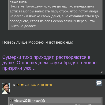
наша вина!
Пусть не Томас..ему ясно не до нас..но менеджмент
артиста мог бы написать пару строк, чтоб потом люди
не бегали в поиске своих денег, а не отмалчиваться до
последнего, строя из себя особо важных персон..так
никто не делает.
Поверь лучше Морфею. Я вот верю ему.
Сумерки тихо приходят, растворяются в
душе. О прошедшем слухи бродят, словно
призраки уже...
☻
TA
»
31 май 2010 18:28
victory2018 писал(а):