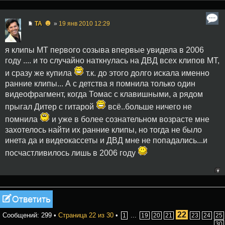
☻
TA
»
19 янв 2010 12:29
я клипы МТ первого созыва впервые увидела в 2006
году .... и то случайно наткнулась на ДВД всех клипов МТ,
и сразу же купила
т.к. до этого долго искала именно
ранние клипы... А с детства я помнила только один
видеофрагмент, когда Томас с клавишными, а рядом
прыгал Дитер с гитарой
всё..больше ничего не
помнила
и уже в более сознательном возрасте мне
захотелось найти их ранние клипы, но тогда не было
инета да и видеокассеты и ДВД мне не попадались...и
посчастливилось лишь в 2006 году
Ответить
22
Сообщений: 299 •
Страница
22
из
30
•
...
1
19
20
21
23
24
25
...
30