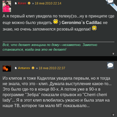
☻
Kiren
»
18 янв 2010 22:14
А я первый клип увидела по телеку(ээ...ну в принципе где
еще можно было увидеть
)
Geronimo`s Cadillac
не
знаю, но очень запомнился розовый каделак!
Всё, что делает женщина по дому—незаметно. Заметно
становится, когда она это не делает!
☻
Antares
»
18 янв 2010 22:37
Из клипов я тоже Кадиллак увидела первым, но я тогда
не знала, что это - клип. Думала выступление какое-то...
Это было где-то в конце 80-х. А потом уже в 90-х в
программе "Зебра" показали отрывок из "Cherri cherri
lady"... Я в этот клип влюбилась ужасно и была злая на
наше ТВ, которое так мало МТ показывало...