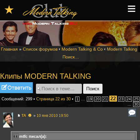
≡
★
Главная
»
Список форумов
‹
Modern Talking & Co
‹
Modern Talking
Поиск…
Клипы MODERN TALKING
Ответить
22
Сообщений: 299 •
Страница
22
из
30
•
...
1
19
20
21
23
24
25
...
30
☻
TA
»
10 янв 2010 19:50
mtfc писал(а):