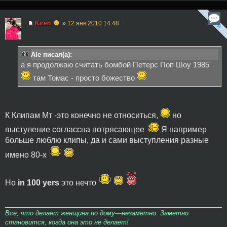
☻
Kiren
»
12 янв 2010 14:48
Ale писал(а):
а я продолжаю считать бомбой Петерс Поп Шоу 1985
там Томас - просто божество
К Клипам Мт -это конечно не относиться,
но
выстуление соглассна потрясающее
Я например
больше люблю клипы, да и сами выступления разные
имено 80-х
Но
in 100 yers
это нечто
Всё, что делает женщина по дому—незаметно. Заметно
становится, когда она это не делает!