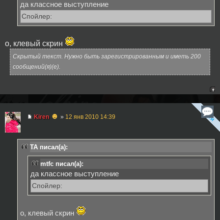
да классное выступление
Спойлер:
о, клевый скрин
Скрытый текст. Нужно быть зарегистрированным и иметь 200
сообщений(я)(е).
☻
Kiren
»
12 янв 2010 14:39
TA писал(а):
mtfc писал(а):
да классное выступление
Спойлер:
о, клевый скрин