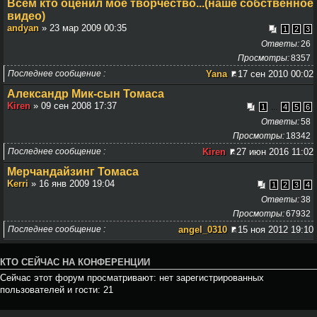
Всем кто оценил моё творчество...(наше собственное
видео)
andyan
» 23 мар 2009 00:35
1
2
3
Ответы
26
Просмотры
8357
Последнее сообщение
Yana
17 сен 2010 00:02
Александр Мик-сын Томаса
Kiren
» 09 сен 2008 17:37
...
1
4
5
6
Ответы
58
Просмотры
18342
Последнее сообщение
Kiren
27 июн 2016 11:02
Мерчандайзинг Томаса
Kerri
» 16 янв 2009 19:04
1
2
3
4
Ответы
38
Просмотры
67932
Последнее сообщение
angel_0310
15 ноя 2012 19:10
КТО СЕЙЧАС НА КОНФЕРЕНЦИИ
Сейчас этот форум просматривают: нет зарегистрированных
пользователей и гости: 21