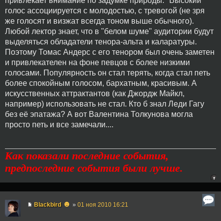
привлекает внимание по задумке природы. "Высокий"
голос ассоциируется с молодостью, с тревогой (не зря
же голосят и визжат всегда тоном выше обычного).
Любой лектор знает, что в "белом шуме" аудитории будут
выделяться обладатели тенора-альта и каларатуры.
Поэтому Томас Андерс с его тенором был очень заметен
и привлекателен на фоне певцов с более низкими
голосами. Популярность он стал терять, когда стал петь
более спокойным голосом, бархатным, красивым. А
искусственных аттрактантов (как Джордж Майкл,
например) использовать не стал. Кто б знал Леди Гагу
без её эпатажа? А вот Валентина Толкунова могла
просто петь и все замечали....
Как показали последние события,
предпоследние события были лучше.
☻
Blackbird
»
01 ноя 2010 16:21