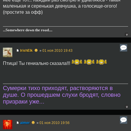
маленькая и серенькая девчушка, а голосище-огого!
(простите за офф)
...Somewhere down the road....
☻
IrishElk
»
01 ноя 2010 19:43
Птица! Ты гениально сказала!!!
Сумерки тихо приходят, растворяются в
душе. О прошедшем слухи бродят, словно
призраки уже...
☻
aimer
»
01 ноя 2010 19:56