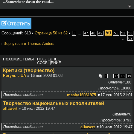
...Somewhere down the road....
Ответить
50
Сообщений: 613 •
Страница
50
из
62
•
...
1
47
48
49
51
52
53
...
62
Вернуться в Thomas Anders
ПОХОЖИЕ ТЕМЫ
ПОСЛЕДНЕЕ
СООБЩЕНИЕ
Критика (творчество)
Рогуль з UA
» 16 ноя 2008 01:08
...
1
17
18
19
Ответы
180
Просмотры
19306
Последнее сообщение
masha16081975
17 сен 2015 21:01
Творчество национальных исполнителей
alfawert
» 10 июл 2012 19:47
Ответы
0
Просмотры
3793
Последнее сообщение
alfawert
10 июл 2012 19:47