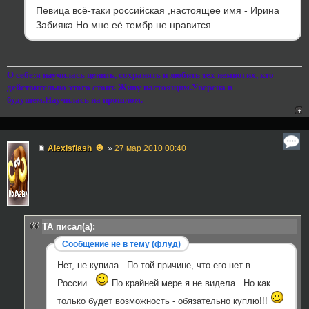
Певица всё-таки российская ,настоящее имя - Ирина
Забияка.Но мне её тембр не нравится.
О себе:я научилась ценить, сохранять и любить тех немногих, кто
действительно этого стоит. Живу настоящим.Уверена в
будущем.Научилась на прошлом.
☻
Alexisflash
»
27 мар 2010 00:40
TA писал(а):
Сообщение не в тему (флуд)
Нет, не купила...По той причине, что его нет в
России..
По крайней мере я не видела...Но как
только будет возможность - обязательно куплю!!!