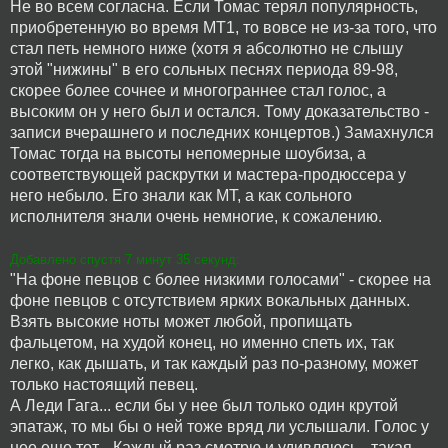
Не во всем согласна. Если Томас терял популярность,
приобретенную во время МТ1, то вовсе не из-за того, что
стал петь немного ниже (хотя я абсолютно не слышу
этой "нижины" в его сольных песнях периода 89-98,
скорее более сочнее и многограннее стал голос, а
высоким он у него был и остался. Тому доказательство -
записи вчерашнего и последних концертов.) Замахнулся
Томас тогда на высоты непомерные шоубиза, а
соответствующей раскрутки и мастера-продюссера у
него небыло. Его знали как МТ, а как сольного
исполнителя знали очень немногие, к сожалению.
Добавлено спустя 7 минут 35 секунд:
"На фоне певцов с более низкими голосами" - скорее на
фоне певцов с отсутствием ярких вокальных данных.
Взять высокие ноты может любой, пропищать
фальцетом, на худой конец, но именно спеть их, так
легко, как дышать, и так каждый раз по-разному, может
только настоящий певец.
А Леди Гага... если бы у нее был только один крутой
эпатаж, то мы бы о ней тоже вряд ли услышали. Голос у
нее еще тот... Каждый раз смотрю и удивляюсь - такая