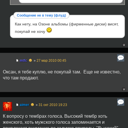
Сообщение не в тему (флуд)
Как нету, на Озоне альбомы (фирменные диски) висят,
покупай не хочу
☻
mtfc
»
27 мар 2010 00:45
Оксан, я тебе куплю, не покупай там.
Еще не известно,
что там продают.
☻
aimer
»
31 окт 2010 19:23
К вопросу о тембрах голоса. Высокий тембр хоть
женского, хоть мужского голоса запоминается и