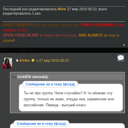
Последний раз редактировалось
Miele
27 мар 2010 00:22, всего
редактировалось 1 раз.
OPEN YOUR EYES
to the beauty around you,
OPEN YOUR MIND
to the
wonders of life,
OPEN YOUR HEART
to those who love you,
AND ALWAYS
be true to
youself ...
☻
lirinka
»
27 мар 2010 00:23
IrishElk писал(а):
Сообщение не в тему (флуд)
Ты не про группу Чили случайно? А то обожаю эту
группу, только не знаю, откуда она, украинская али
российская. Певица - высший класс
Сообщение не в тему (флуд)