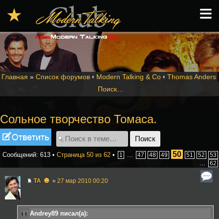
≡
★
Главная
»
Список форумов
‹
Modern Talking & Co
‹
Thomas Anders
Поиск…
Сольное творчество Томаса.
Ответить
50
Сообщений: 613 •
Страница
50
из
62
•
...
1
47
48
49
51
52
53
...
62
☻
TA
»
27 мар 2010 00:20
Andrey89 писал(а):