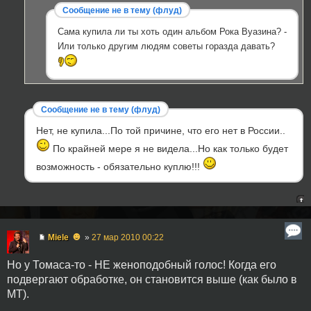
Сообщение не в тему (флуд)
Сама купила ли ты хоть один альбом Рока Вуазина? -
Или только другим людям советы горазда давать?
Сообщение не в тему (флуд)
Нет, не купила...По той причине, что его нет в России..
По крайней мере я не видела...Но как только будет
возможность - обязательно куплю!!!
☻
Miele
»
27 мар 2010 00:22
Но у Томаса-то - НЕ женоподобный голос! Когда его
подвергают обработке, он становится выше (как было в
МТ).