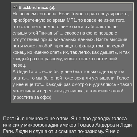
Blackbird писал(а):
Не во всем согласна. Если Томас терял популярность,
приобретенную во время МТ1, то вовсе не из-за того,
что стал петь немного ниже (хотя я абсолютно не
слышу этой "нижины".... скорее на фоне певцов с
отсутствием ярких вокальных данных. Взять высокие
ноты может любой, пропищать фальцетом, на худой
конец, но именно спеть их, так легко, как дышать, и так
каждый раз по-разному, может только настоящий
певец.
А Леди Гага... если бы у нее был только один крутой
эпатаж, то мы бы о ней тоже вряд ли услышали. Голос
у нее еще тот... Каждый раз смотрю и удивляюсь - такая
маленькая и серенькая девчушка, а голосище-огого!
(простите за офф)
Пост был немножко не о том. Я не про доводку голоса
или силу микрофона/динамиков Томаса Андерса и Леди
Гаги. Люди и слушают и слышат по-разному. Я не о